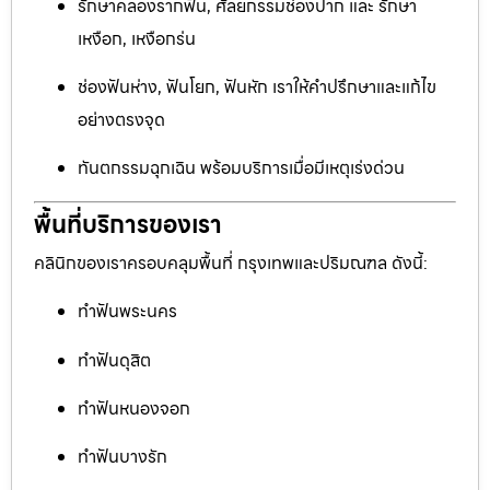
รักษาคลองรากฟัน, ศัลยกรรมช่องปาก และ รักษา
เหงือก, เหงือกร่น
ช่องฟันห่าง, ฟันโยก, ฟันหัก เราให้คำปรึกษาและแก้ไข
อย่างตรงจุด
ทันตกรรมฉุกเฉิน พร้อมบริการเมื่อมีเหตุเร่งด่วน
พื้นที่บริการของเรา
คลินิกของเราครอบคลุมพื้นที่ กรุงเทพและปริมณฑล ดังนี้:
ทำฟันพระนคร
ทำฟันดุสิต
ทำฟันหนองจอก
ทำฟันบางรัก