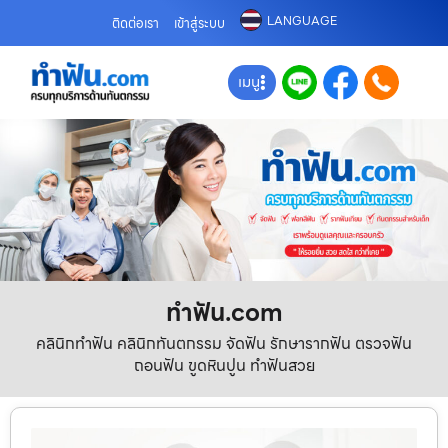
LANGUAGE
ติดต่อเรา
เข้าสู่ระบบ
เมนู
ทําฟัน.com
คลินิกทำฟัน คลินิกทันตกรรม จัดฟัน รักษารากฟัน ตรวจฟัน
ถอนฟัน ขูดหินปูน ทำฟันสวย