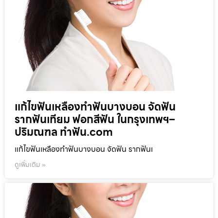
แก้ไขฟันเหลืองทำฟันบางบอน จัดฟัน
รากฟันเทียม ฟอกสีฟัน ในกรุงเทพฯ–
ปริมณฑล ทำฟัน.com
แก้ไขฟันเหลืองทำฟันบางบอน จัดฟัน รากฟันเ
ดูเพิ่มเติม »