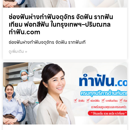
ช่องฟันห่างทำฟันจตุจักร จัดฟัน รากฟัน
เทียม ฟอกสีฟัน ในกรุงเทพฯ–ปริมณฑล
ทำฟัน.com
ช่องฟันห่างทำฟันจตุจักร จัดฟัน รากฟันเที
ดูเพิ่มเติม »