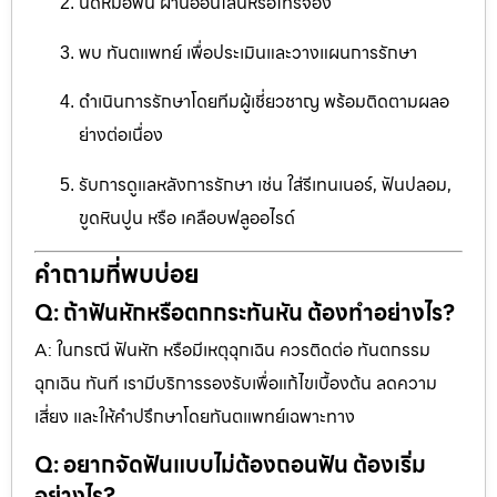
นัดหมอฟัน ผ่านออนไลน์หรือโทรจอง
พบ ทันตแพทย์ เพื่อประเมินและวางแผนการรักษา
ดำเนินการรักษาโดยทีมผู้เชี่ยวชาญ พร้อมติดตามผลอ
ย่างต่อเนื่อง
รับการดูแลหลังการรักษา เช่น ใส่รีเทนเนอร์, ฟันปลอม,
ขูดหินปูน หรือ เคลือบฟลูออไรด์
คำถามที่พบบ่อย
Q: ถ้าฟันหักหรือตกกระทันหัน ต้องทำอย่างไร?
A: ในกรณี ฟันหัก หรือมีเหตุฉุกเฉิน ควรติดต่อ ทันตกรรม
ฉุกเฉิน ทันที เรามีบริการรองรับเพื่อแก้ไขเบื้องต้น ลดความ
เสี่ยง และให้คำปรึกษาโดยทันตแพทย์เฉพาะทาง
Q: อยากจัดฟันแบบไม่ต้องถอนฟัน ต้องเริ่ม
อย่างไร?