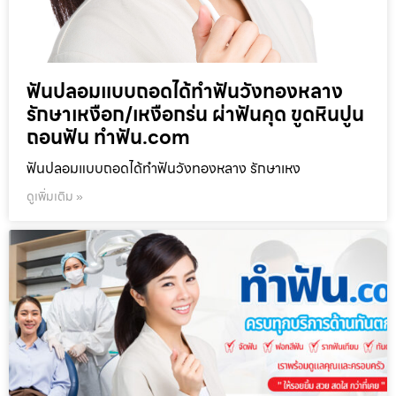
ฟันปลอมแบบถอดได้ทำฟันวังทองหลาง
รักษาเหงือก/เหงือกร่น ผ่าฟันคุด ขูดหินปูน
ถอนฟัน ทำฟัน.com
ฟันปลอมแบบถอดได้ทำฟันวังทองหลาง รักษาเหง
ดูเพิ่มเติม »