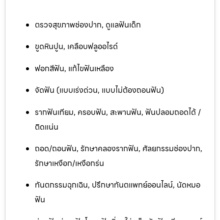
ตรวจสุขภาพช่องปาก, ดูแลฟันเด็ก
ขูดหินปูน, เคลือบฟลูออไรด์
ฟอกสีฟัน, แก้ไขฟันเหลือง
จัดฟัน (แบบเร่งด่วน, แบบไม่ต้องถอนฟัน)
รากฟันเทียม, ครอบฟัน, สะพานฟัน, ฟันปลอมถอดได้ /
ติดแน่น
ถอด/ถอนฟัน, รักษาคลองรากฟัน, ศัลยกรรมช่องปาก,
รักษาเหงือก/เหงือกร่น
ทันตกรรมฉุกเฉิน, ปรึกษาทันตแพทย์ออนไลน์, นัดหมอ
ฟัน