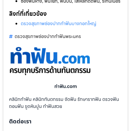
ช่องฟันห่าง, ฟันโยก, ฟันบิ่น, ใส่เหล็กดัดฟัน, รีเทนเนอร์
ลิงก์ที่เกี่ยวข้อง
ตรวจสุขภาพช่องปากทำฟันบางกอกใหญ่
ตรวจสุขภาพช่องปากทำฟันพระนคร
ทําฟัน.com
คลินิกทำฟัน คลินิกทันตกรรม จัดฟัน รักษารากฟัน ตรวจฟัน
ถอนฟัน ขูดหินปูน ทำฟันสวย
ติดต่อเรา