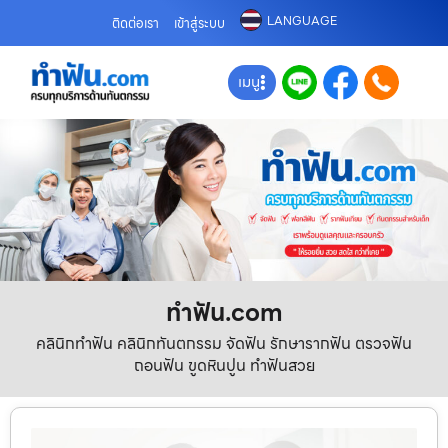
LANGUAGE
ติดต่อเรา
เข้าสู่ระบบ
เมนู
ทําฟัน.com
คลินิกทำฟัน คลินิกทันตกรรม จัดฟัน รักษารากฟัน ตรวจฟัน
ถอนฟัน ขูดหินปูน ทำฟันสวย