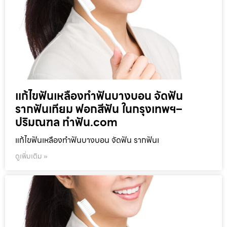
แก้ไขฟันเหลืองทำฟันบางบอน จัดฟัน
รากฟันเทียม ฟอกสีฟัน ในกรุงเทพฯ–
ปริมณฑล ทำฟัน.com
แก้ไขฟันเหลืองทำฟันบางบอน จัดฟัน รากฟันเ
ดูเพิ่มเติม »