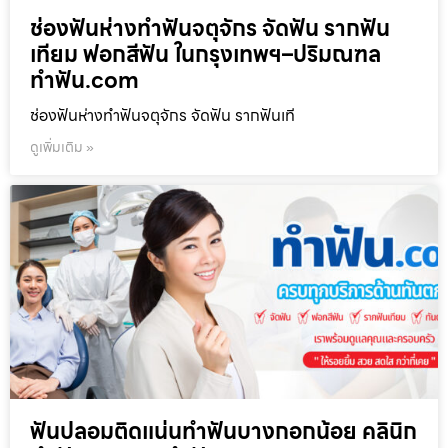
ช่องฟันห่างทำฟันจตุจักร จัดฟัน รากฟัน
เทียม ฟอกสีฟัน ในกรุงเทพฯ–ปริมณฑล
ทำฟัน.com
ช่องฟันห่างทำฟันจตุจักร จัดฟัน รากฟันเที
ดูเพิ่มเติม »
ฟันปลอมติดแน่นทำฟันบางกอกน้อย คลินิก