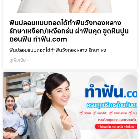
ฟันปลอมแบบถอดได้ทำฟันวังทองหลาง
รักษาเหงือก/เหงือกร่น ผ่าฟันคุด ขูดหินปูน
ถอนฟัน ทำฟัน.com
ฟันปลอมแบบถอดได้ทำฟันวังทองหลาง รักษาเหง
ดูเพิ่มเติม »