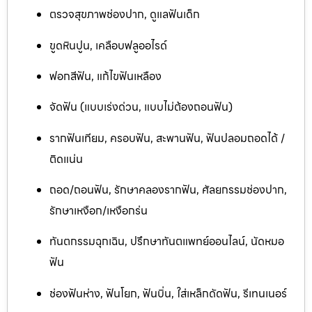
ตรวจสุขภาพช่องปาก, ดูแลฟันเด็ก
ขูดหินปูน, เคลือบฟลูออไรด์
ฟอกสีฟัน, แก้ไขฟันเหลือง
จัดฟัน (แบบเร่งด่วน, แบบไม่ต้องถอนฟัน)
รากฟันเทียม, ครอบฟัน, สะพานฟัน, ฟันปลอมถอดได้ /
ติดแน่น
ถอด/ถอนฟัน, รักษาคลองรากฟัน, ศัลยกรรมช่องปาก,
รักษาเหงือก/เหงือกร่น
ทันตกรรมฉุกเฉิน, ปรึกษาทันตแพทย์ออนไลน์, นัดหมอ
ฟัน
ช่องฟันห่าง, ฟันโยก, ฟันบิ่น, ใส่เหล็กดัดฟัน, รีเทนเนอร์