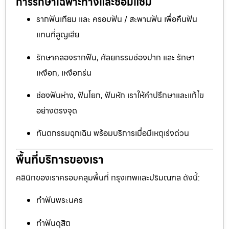
การรักษาเฉพาะทางและซ่อมแซม
รากฟันเทียม และ ครอบฟัน / สะพานฟัน เพื่อคืนฟัน
แทนที่สูญเสีย
รักษาคลองรากฟัน, ศัลยกรรมช่องปาก และ รักษา
เหงือก, เหงือกร่น
ช่องฟันห่าง, ฟันโยก, ฟันหัก เราให้คำปรึกษาและแก้ไข
อย่างตรงจุด
ทันตกรรมฉุกเฉิน พร้อมบริการเมื่อมีเหตุเร่งด่วน
พื้นที่บริการของเรา
คลินิกของเราครอบคลุมพื้นที่ กรุงเทพและปริมณฑล ดังนี้:
ทำฟันพระนคร
ทำฟันดุสิต