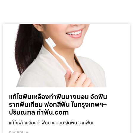
แก้ไขฟันเหลืองทำฟันบางบอน จัดฟัน
รากฟันเทียม ฟอกสีฟัน ในกรุงเทพฯ–
ปริมณฑล ทำฟัน.com
แก้ไขฟันเหลืองทำฟันบางบอน จัดฟัน รากฟันเ
ดูเพิ่มเติม »