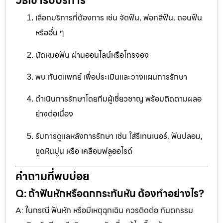
วิธีเข้ารับบริการ
เลือกบริการที่ต้องการ เช่น จัดฟัน, ฟอกสีฟัน, ถอนฟัน
หรืออื่น ๆ
นัดหมอฟัน ผ่านออนไลน์หรือโทรจอง
พบ ทันตแพทย์ เพื่อประเมินและวางแผนการรักษา
ดำเนินการรักษาโดยทีมผู้เชี่ยวชาญ พร้อมติดตามผลอ
ย่างต่อเนื่อง
รับการดูแลหลังการรักษา เช่น ใส่รีเทนเนอร์, ฟันปลอม,
ขูดหินปูน หรือ เคลือบฟลูออไรด์
คำถามที่พบบ่อย
Q: ถ้าฟันหักหรือตกกระทันหัน ต้องทำอย่างไร?
A: ในกรณี ฟันหัก หรือมีเหตุฉุกเฉิน ควรติดต่อ ทันตกรรม