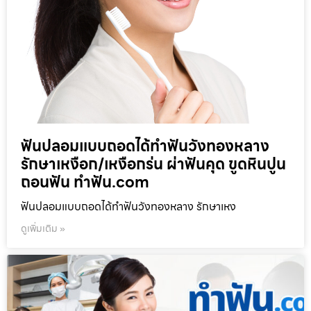
ฟันปลอมแบบถอดได้ทำฟันวังทองหลาง
รักษาเหงือก/เหงือกร่น ผ่าฟันคุด ขูดหินปูน
ถอนฟัน ทำฟัน.com
ฟันปลอมแบบถอดได้ทำฟันวังทองหลาง รักษาเหง
ดูเพิ่มเติม »