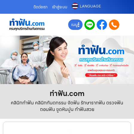
LANGUAGE
ติดต่อเรา
เข้าสู่ระบบ
เมนู
ทําฟัน.com
คลินิกทำฟัน คลินิกทันตกรรม จัดฟัน รักษารากฟัน ตรวจฟัน
ถอนฟัน ขูดหินปูน ทำฟันสวย