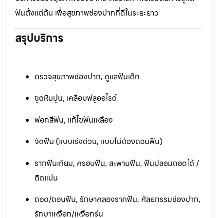
ฟันตั้งแต่ต้น เพื่อสุขภาพช่องปากที่ดีในระยะยาว
สรุปบริการ
ตรวจสุขภาพช่องปาก, ดูแลฟันเด็ก
ขูดหินปูน, เคลือบฟลูออไรด์
ฟอกสีฟัน, แก้ไขฟันเหลือง
จัดฟัน (แบบเร่งด่วน, แบบไม่ต้องถอนฟัน)
รากฟันเทียม, ครอบฟัน, สะพานฟัน, ฟันปลอมถอดได้ /
ติดแน่น
ถอด/ถอนฟัน, รักษาคลองรากฟัน, ศัลยกรรมช่องปาก,
รักษาเหงือก/เหงือกร่น