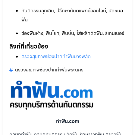
ทันตกรรมฉุกเฉิน, ปรึกษาทันตแพทย์ออนไลน์, นัดหมอ
ฟัน
ช่องฟันห่าง, ฟันโยก, ฟันบิ่น, ใส่เหล็กดัดฟัน, รีเทนเนอร์
ลิงก์ที่เกี่ยวข้อง
ตรวจสุขภาพช่องปากทำฟันบางพลัด
ตรวจสุขภาพช่องปากทำฟันพระนคร
ทําฟัน.com
คลินิกทำฟัน คลินิกทันตกรรม จัดฟัน รักษารากฟัน ตรวจฟัน