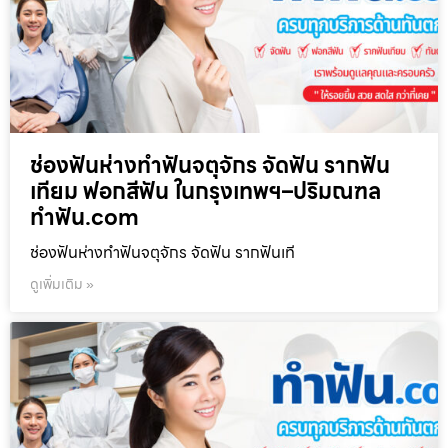
ช่องฟันห่างทำฟันจตุจักร จัดฟัน รากฟัน
เทียม ฟอกสีฟัน ในกรุงเทพฯ–ปริมณฑล
ทำฟัน.com
ช่องฟันห่างทำฟันจตุจักร จัดฟัน รากฟันเที
ดูเพิ่มเติม »