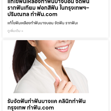
แก้ไขฟันเหลืองทำฟันบางบอน จัดฟัน
รากฟันเทียม ฟอกสีฟัน ในกรุงเทพฯ–
ปริมณฑล ทำฟัน.com
แก้ไขฟันเหลืองทำฟันบางบอน จัดฟัน รากฟันเ
ดูเพิ่มเติม »
รับจัดฟันทำฟันบางแค คลินิกทำฟัน
กรุงเทพ ทำฟัน.com