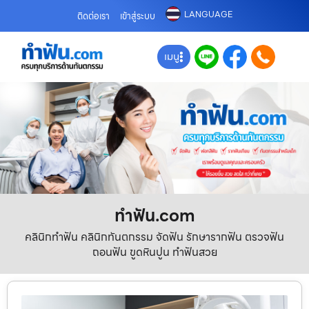
LANGUAGE
ติดต่อเรา
เข้าสู่ระบบ
เมนู
ทําฟัน.com
คลินิกทำฟัน คลินิกทันตกรรม จัดฟัน รักษารากฟัน ตรวจฟัน
ถอนฟัน ขูดหินปูน ทำฟันสวย