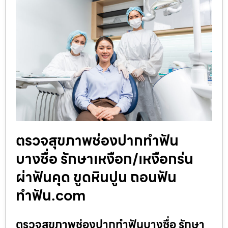
ตรวจสุขภาพช่องปากทำฟัน
บางซื่อ รักษาเหงือก/เหงือกร่น
ผ่าฟันคุด ขูดหินปูน ถอนฟัน
ทำฟัน.com
ตรวจสุขภาพช่องปากทำฟันบางซื่อ รักษา