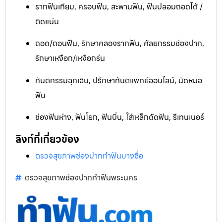
รากฟันเทียม, ครอบฟัน, สะพานฟัน, ฟันปลอมถอดได้ /
ติดแน่น
ถอด/ถอนฟัน, รักษาคลองรากฟัน, ศัลยกรรมช่องปาก,
รักษาเหงือก/เหงือกร่น
ทันตกรรมฉุกเฉิน, ปรึกษาทันตแพทย์ออนไลน์, นัดหมอ
ฟัน
ช่องฟันห่าง, ฟันโยก, ฟันบิ่น, ใส่เหล็กดัดฟัน, รีเทนเนอร์
ลิงก์ที่เกี่ยวข้อง
ตรวจสุขภาพช่องปากทำฟันบางซื่อ
ตรวจสุขภาพช่องปากทำฟันพระนคร