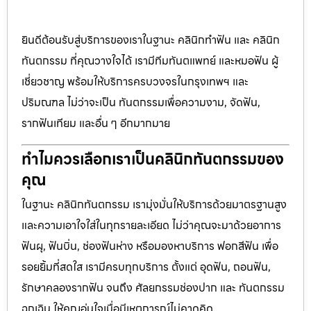
ยินดีต้อนรับสู่บริการของเราในฐานะ คลินิกทำฟัน และ คลินิก
ทันตกรรม ที่คุณวางใจได้ เรามีทีมทันตแพทย์ และหมอฟัน ผู้
เชี่ยวชาญ พร้อมให้บริการครบวงจรในกรุงเทพฯ และ
ปริมณฑล ไม่ว่าจะเป็น ทันตกรรมเพื่อความงาม, จัดฟัน,
รากฟันเทียม และอื่น ๆ อีกมากมาย
ทำไมควรเลือกเราเป็นคลินิกทันตกรรมของ
คุณ
ในฐานะ คลินิกทันตกรรม เรามุ่งมั่นให้บริการด้วยมาตรฐานสูง
และความเอาใจใส่ในทุกรายละเอียด ไม่ว่าคุณจะมาด้วยอาการ
ฟันผุ, ฟันบิ่น, ช่องฟันห่าง หรือมองหาบริการ ฟอกสีฟัน เพื่อ
รอยยิ้มที่สดใส เรามีครบทุกบริการ ตั้งแต่ อุดฟัน, ถอนฟัน,
รักษาคลองรากฟัน จนถึง ศัลยกรรมช่องปาก และ ทันตกรรม
ฉุกเฉิน ให้คุณอุ่นใจเมื่อมีเหตุการณ์ไม่คาดคิด