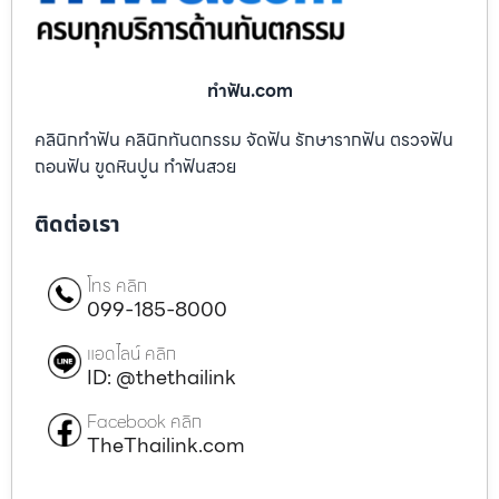
ทําฟัน.com
คลินิกทำฟัน คลินิกทันตกรรม จัดฟัน รักษารากฟัน ตรวจฟัน
ถอนฟัน ขูดหินปูน ทำฟันสวย
ติดต่อเรา
โทร คลิก
099-185-8000
แอดไลน์ คลิก
ID: @thethailink
Facebook คลิก
TheThailink.com