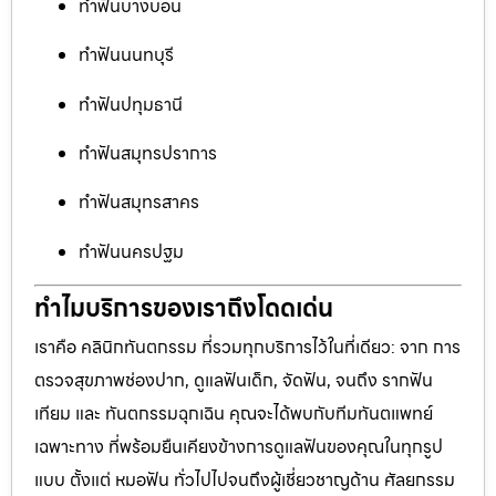
ทำฟันบางบอน
ทำฟันนนทบุรี
ทำฟันปทุมธานี
ทำฟันสมุทรปราการ
ทำฟันสมุทรสาคร
ทำฟันนครปฐม
ทำไมบริการของเราถึงโดดเด่น
เราคือ คลินิกทันตกรรม ที่รวมทุกบริการไว้ในที่เดียว: จาก การ
ตรวจสุขภาพช่องปาก, ดูแลฟันเด็ก, จัดฟัน, จนถึง รากฟัน
เทียม และ ทันตกรรมฉุกเฉิน คุณจะได้พบกับทีมทันตแพทย์
เฉพาะทาง ที่พร้อมยืนเคียงข้างการดูแลฟันของคุณในทุกรูป
แบบ ตั้งแต่ หมอฟัน ทั่วไปไปจนถึงผู้เชี่ยวชาญด้าน ศัลยกรรม