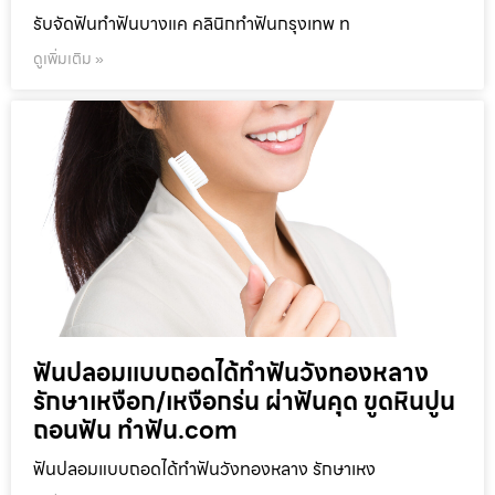
รับจัดฟันทำฟันบางแค คลินิกทำฟันกรุงเทพ ท
ดูเพิ่มเติม »
ฟันปลอมแบบถอดได้ทำฟันวังทองหลาง
รักษาเหงือก/เหงือกร่น ผ่าฟันคุด ขูดหินปูน
ถอนฟัน ทำฟัน.com
ฟันปลอมแบบถอดได้ทำฟันวังทองหลาง รักษาเหง