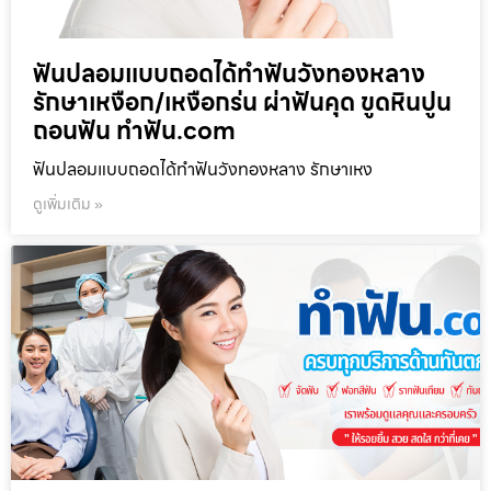
ฟันปลอมแบบถอดได้ทำฟันวังทองหลาง
รักษาเหงือก/เหงือกร่น ผ่าฟันคุด ขูดหินปูน
ถอนฟัน ทำฟัน.com
ฟันปลอมแบบถอดได้ทำฟันวังทองหลาง รักษาเหง
ดูเพิ่มเติม »