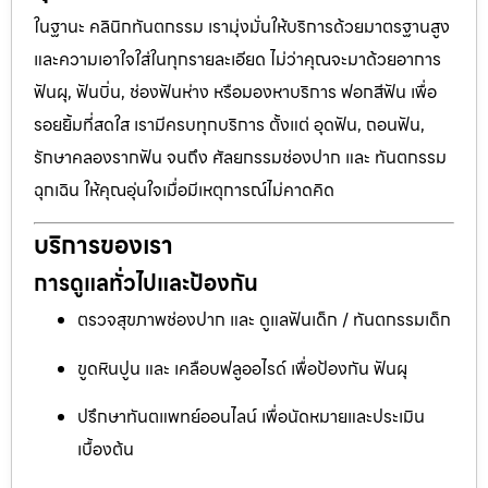
ในฐานะ คลินิกทันตกรรม เรามุ่งมั่นให้บริการด้วยมาตรฐานสูง
และความเอาใจใส่ในทุกรายละเอียด ไม่ว่าคุณจะมาด้วยอาการ
ฟันผุ, ฟันบิ่น, ช่องฟันห่าง หรือมองหาบริการ ฟอกสีฟัน เพื่อ
รอยยิ้มที่สดใส เรามีครบทุกบริการ ตั้งแต่ อุดฟัน, ถอนฟัน,
รักษาคลองรากฟัน จนถึง ศัลยกรรมช่องปาก และ ทันตกรรม
ฉุกเฉิน ให้คุณอุ่นใจเมื่อมีเหตุการณ์ไม่คาดคิด
บริการของเรา
การดูแลทั่วไปและป้องกัน
ตรวจสุขภาพช่องปาก และ ดูแลฟันเด็ก / ทันตกรรมเด็ก
ขูดหินปูน และ เคลือบฟลูออไรด์ เพื่อป้องกัน ฟันผุ
ปรึกษาทันตแพทย์ออนไลน์ เพื่อนัดหมายและประเมิน
เบื้องต้น