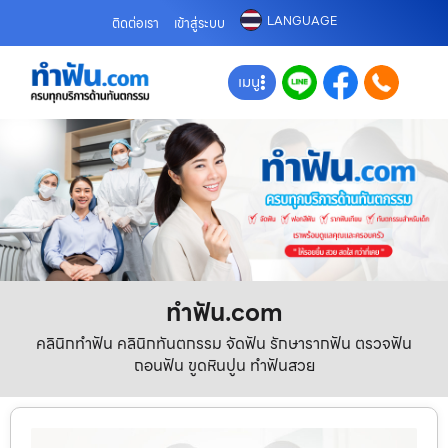
LANGUAGE
ติดต่อเรา
เข้าสู่ระบบ
เมนู
ทําฟัน.com
คลินิกทำฟัน คลินิกทันตกรรม จัดฟัน รักษารากฟัน ตรวจฟัน
ถอนฟัน ขูดหินปูน ทำฟันสวย