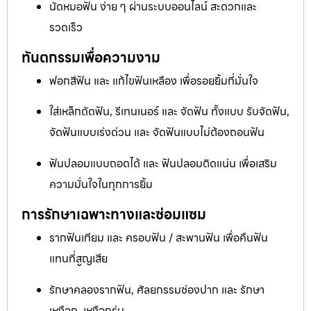
นัดหมอฟัน ง่าย ๆ ผ่านระบบออนไลน์ สะดวกและ
รวดเร็ว
ทันตกรรมเพื่อความงาม
ฟอกสีฟัน และ แก้ไขฟันเหลือง เพื่อรอยยิ้มที่มั่นใจ
ใส่เหล็กดัดฟัน, รีเทนเนอร์ และ จัดฟัน ทั้งแบบ รับจัดฟัน,
จัดฟันแบบเร่งด่วน และ จัดฟันแบบไม่ต้องถอนฟัน
ฟันปลอมแบบถอดได้ และ ฟันปลอมติดแน่น เพื่อเสริม
ความมั่นใจในทุกการยิ้ม
การรักษาเฉพาะทางและซ่อมแซม
รากฟันเทียม และ ครอบฟัน / สะพานฟัน เพื่อคืนฟัน
แทนที่สูญเสีย
รักษาคลองรากฟัน, ศัลยกรรมช่องปาก และ รักษา
เหงือก, เหงือกร่น