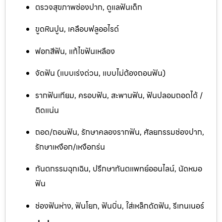
ตรวจสุขภาพช่องปาก, ดูแลฟันเด็ก
ขูดหินปูน, เคลือบฟลูออไรด์
ฟอกสีฟัน, แก้ไขฟันเหลือง
จัดฟัน (แบบเร่งด่วน, แบบไม่ต้องถอนฟัน)
รากฟันเทียม, ครอบฟัน, สะพานฟัน, ฟันปลอมถอดได้ /
ติดแน่น
ถอด/ถอนฟัน, รักษาคลองรากฟัน, ศัลยกรรมช่องปาก,
รักษาเหงือก/เหงือกร่น
ทันตกรรมฉุกเฉิน, ปรึกษาทันตแพทย์ออนไลน์, นัดหมอ
ฟัน
ช่องฟันห่าง, ฟันโยก, ฟันบิ่น, ใส่เหล็กดัดฟัน, รีเทนเนอร์