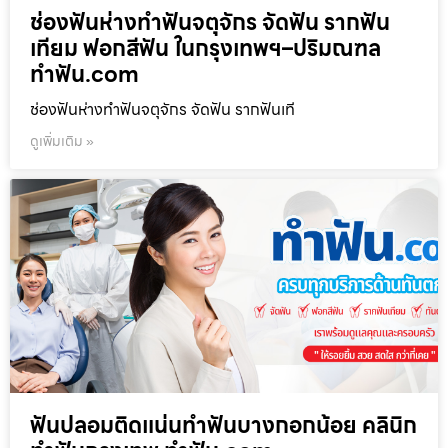
ช่องฟันห่างทำฟันจตุจักร จัดฟัน รากฟัน
เทียม ฟอกสีฟัน ในกรุงเทพฯ–ปริมณฑล
ทำฟัน.com
ช่องฟันห่างทำฟันจตุจักร จัดฟัน รากฟันเที
ดูเพิ่มเติม »
ฟันปลอมติดแน่นทำฟันบางกอกน้อย คลินิก