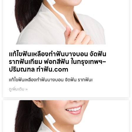
แก้ไขฟันเหลืองทำฟันบางบอน จัดฟัน
รากฟันเทียม ฟอกสีฟัน ในกรุงเทพฯ–
ปริมณฑล ทำฟัน.com
แก้ไขฟันเหลืองทำฟันบางบอน จัดฟัน รากฟันเ
ดูเพิ่มเติม »