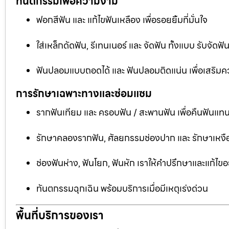
ทันตกรรมเพื่อความงาม
ฟอกสีฟัน และ แก้ไขฟันเหลือง เพื่อรอยยิ้มที่มั่นใจ
ใส่เหล็กดัดฟัน, รีเทนเนอร์ และ จัดฟัน ทั้งแบบ รับจัด
ฟันปลอมแบบถอดได้ และ ฟันปลอมติดแน่น เพื่อเสริมคว
การรักษาเฉพาะทางและซ่อมแซม
รากฟันเทียม และ ครอบฟัน / สะพานฟัน เพื่อคืนฟันแทน
รักษาคลองรากฟัน, ศัลยกรรมช่องปาก และ รักษาเหงือ
ช่องฟันห่าง, ฟันโยก, ฟันหัก เราให้คำปรึกษาและแก้ไข
ทันตกรรมฉุกเฉิน พร้อมบริการเมื่อมีเหตุเร่งด่วน
พื้นที่บริการของเรา