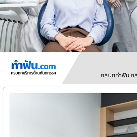
คลินิกทำฟัน ค