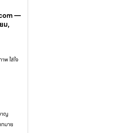
น.com —
ียม,
าพ ใส่ใจ
วชาญ
มากมาย