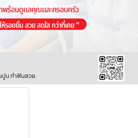
ินปูน ทำฟันสวย