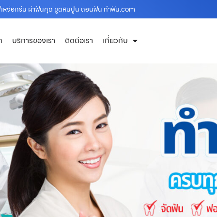
หงือกร่น ผ่าฟันคุด ขูดหินปูน ถอนฟัน ทำฟัน.com
ก
บริการของเรา
ติดต่อเรา
เกี่ยวกับ