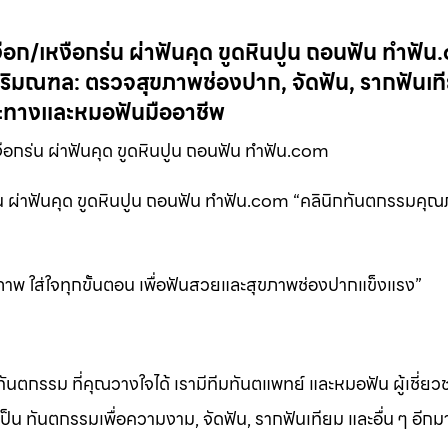
ก/เหงือกร่น ผ่าฟันคุด ขูดหินปูน ถอนฟัน ทำฟั
ิมณฑล: ตรวจสุขภาพช่องปาก, จัดฟัน, รากฟันเท
าะทางและหมอฟันมืออาชีพ
อกร่น ผ่าฟันคุด ขูดหินปูน ถอนฟัน ทำฟัน.com
ผ่าฟันคุด ขูดหินปูน ถอนฟัน ทำฟัน.com “คลินิกทันตกรรมคุณภ
 ใส่ใจทุกขั้นตอน เพื่อฟันสวยและสุขภาพช่องปากแข็งแรง”
ทันตกรรม ที่คุณวางใจได้ เรามีทีมทันตแพทย์ และหมอฟัน ผู้เชี่ย
็น ทันตกรรมเพื่อความงาม, จัดฟัน, รากฟันเทียม และอื่น ๆ อีก