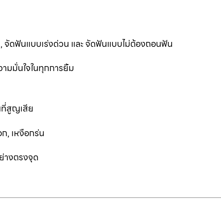
ฟัน, จัดฟันแบบเร่งด่วน และ จัดฟันแบบไม่ต้องถอนฟัน
ามมั่นใจในทุกการยิ้ม
ที่สูญเสีย
ก, เหงือกร่น
อย่างตรงจุด