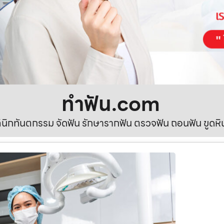
ทําฟัน.com
ลินิกทันตกรรม จัดฟัน รักษารากฟัน ตรวจฟัน ถอนฟัน ขูดห