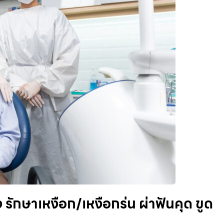
กษาเหงือก/เหงือกร่น ผ่าฟันคุด ขูด