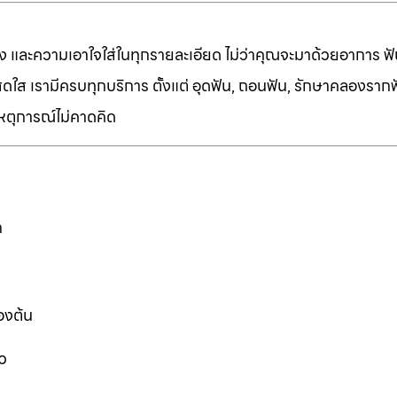
ง และความเอาใจใส่ในทุกรายละเอียด ไม่ว่าคุณจะมาด้วยอาการ ฟัน
ี่สดใส เรามีครบทุกบริการ ตั้งแต่ อุดฟัน, ถอนฟัน, รักษาคลองราก
เหตุการณ์ไม่คาดคิด
ก
องต้น
ว