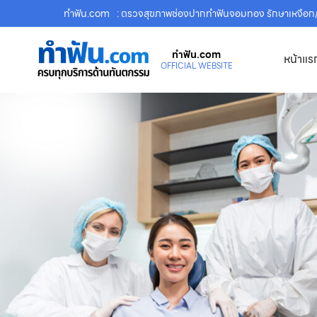
ทําฟัน.com
: ตรวจสุขภาพช่องปากทำฟันจอมทอง รักษาเหงือก/เ
ทําฟัน.com
หน้าแร
OFFICIAL WEBSITE