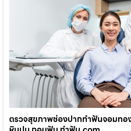
ตรวจสุขภาพช่องปากทำฟันจอมทอง รั
หินปูน ถอนฟัน ทำฟัน.com