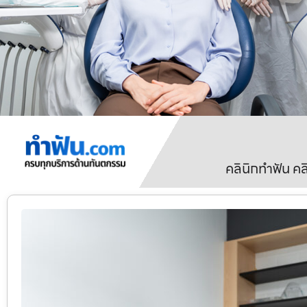
คลินิกทำฟัน ค