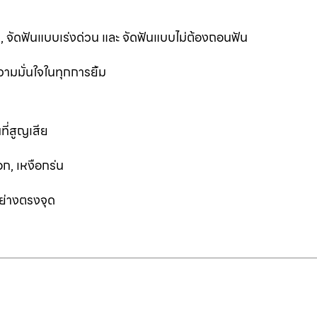
ฟัน, จัดฟันแบบเร่งด่วน และ จัดฟันแบบไม่ต้องถอนฟัน
ามมั่นใจในทุกการยิ้ม
ที่สูญเสีย
ก, เหงือกร่น
อย่างตรงจุด