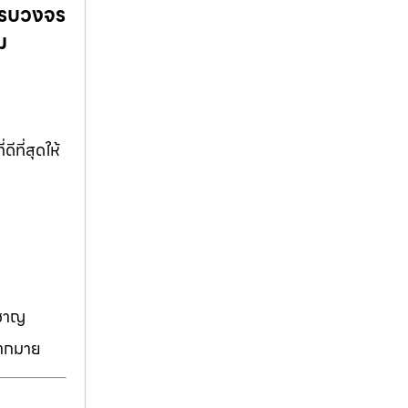
ครบวงจร
ม
ที่สุดให้
วชาญ
มากมาย