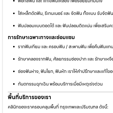
ฟอกสีฟัน และ แก้ไขฟันเหลือง เพื่อรอยยิ้มที่มั่นใจ
ใส่เหล็กดัดฟัน, รีเทนเนอร์ และ จัดฟัน ทั้งแบบ รับจัด
ฟันปลอมแบบถอดได้ และ ฟันปลอมติดแน่น เพื่อเสริมคว
การรักษาเฉพาะทางและซ่อมแซม
รากฟันเทียม และ ครอบฟัน / สะพานฟัน เพื่อคืนฟันแทน
รักษาคลองรากฟัน, ศัลยกรรมช่องปาก และ รักษาเหงือ
ช่องฟันห่าง, ฟันโยก, ฟันหัก เราให้คำปรึกษาและแก้ไข
ทันตกรรมฉุกเฉิน พร้อมบริการเมื่อมีเหตุเร่งด่วน
พื้นที่บริการของเรา
คลินิกของเราครอบคลุมพื้นที่ กรุงเทพและปริมณฑล ดังนี้: