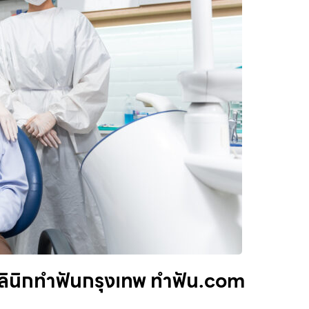
ลินิกทำฟันกรุงเทพ ทำฟัน.com