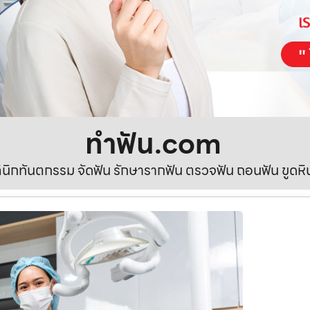
ทําฟัน.com
ลินิกทันตกรรม จัดฟัน รักษารากฟัน ตรวจฟัน ถอนฟัน ขูดห