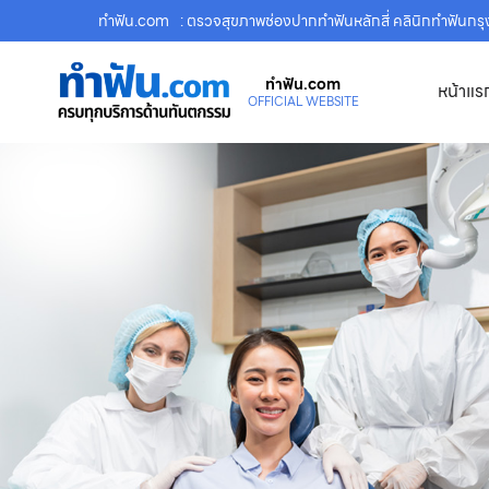
ทําฟัน.com
: ตรวจสุขภาพช่องปากทำฟันหลักสี่ คลินิกทำฟันกร
ทําฟัน.com
หน้าแร
OFFICIAL WEBSITE