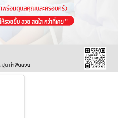
ินปูน ทำฟันสวย