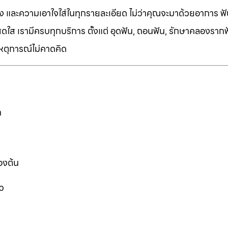
ง และความเอาใจใส่ในทุกรายละเอียด ไม่ว่าคุณจะมาด้วยอาการ ฟัน
ี่สดใส เรามีครบทุกบริการ ตั้งแต่ อุดฟัน, ถอนฟัน, รักษาคลองราก
เหตุการณ์ไม่คาดคิด
ก
องต้น
ว