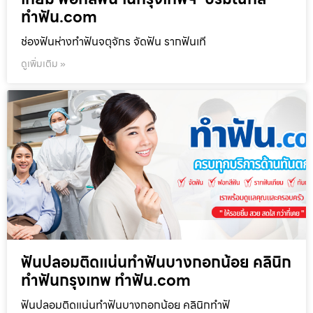
ทำฟัน.com
ช่องฟันห่างทำฟันจตุจักร จัดฟัน รากฟันเที
ดูเพิ่มเติม »
ฟันปลอมติดแน่นทำฟันบางกอกน้อย คลินิก
ทำฟันกรุงเทพ ทำฟัน.com
ฟันปลอมติดแน่นทำฟันบางกอกน้อย คลินิกทำฟั