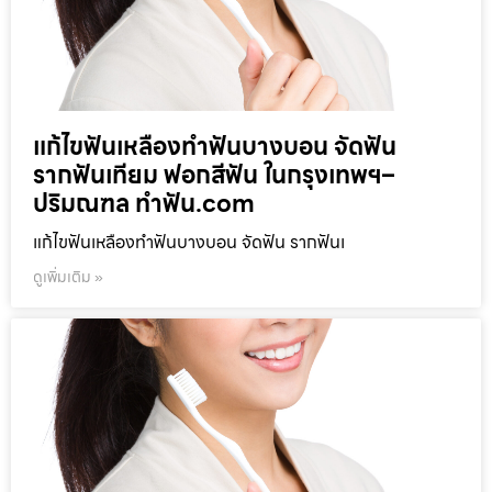
แก้ไขฟันเหลืองทำฟันบางบอน จัดฟัน
รากฟันเทียม ฟอกสีฟัน ในกรุงเทพฯ–
ปริมณฑล ทำฟัน.com
แก้ไขฟันเหลืองทำฟันบางบอน จัดฟัน รากฟันเ
ดูเพิ่มเติม »