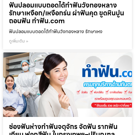
ฟันปลอมแบบถอดได้ทำฟันวังทองหลาง
รักษาเหงือก/เหงือกร่น ผ่าฟันคุด ขูดหินปูน
ถอนฟัน ทำฟัน.com
ฟันปลอมแบบถอดได้ทำฟันวังทองหลาง รักษาเหง
ดูเพิ่มเติม »
ช่องฟันห่างทำฟันจตุจักร จัดฟัน รากฟัน
เทียม ฟอกสีฟัน ในกรุงเทพฯ–ปริมณฑล