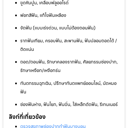
ขูดหินปูน, เคลือบฟลูออไรด์
ฟอกสีฟัน, แก้ไขฟันเหลือง
จัดฟัน (แบบเร่งด่วน, แบบไม่ต้องถอนฟัน)
รากฟันเทียม, ครอบฟัน, สะพานฟัน, ฟันปลอมถอดได้ /
ติดแน่น
ถอด/ถอนฟัน, รักษาคลองรากฟัน, ศัลยกรรมช่องปาก,
รักษาเหงือก/เหงือกร่น
ทันตกรรมฉุกเฉิน, ปรึกษาทันตแพทย์ออนไลน์, นัดหมอ
ฟัน
ช่องฟันห่าง, ฟันโยก, ฟันบิ่น, ใส่เหล็กดัดฟัน, รีเทนเนอร์
ลิงก์ที่เกี่ยวข้อง
ตรวจสุขภาพช่องปากทำฟันบางบอน