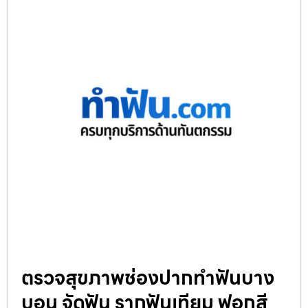
ตรวจสุขภาพช่องปากทำฟันบาง
บอน จัดฟัน รากฟันเทียม ฟอกสี