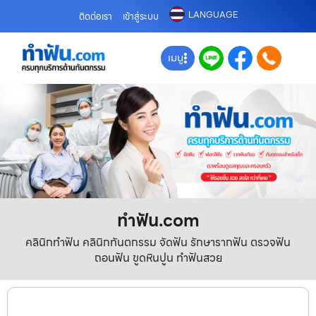
LANGUAGE
ติดต่อเรา
เข้าสู่ระบบ
เมนู
ทําฟัน.com
คลินิกทำฟัน คลินิกทันตกรรม จัดฟัน รักษารากฟัน ตรวจฟัน
ถอนฟัน ขูดหินปูน ทำฟันสวย