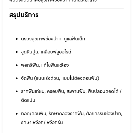
สรุปบริการ
ตรวจสุขภาพช่องปาก, ดูแลฟันเด็ก
ขูดหินปูน, เคลือบฟลูออไรด์
ฟอกสีฟัน, แก้ไขฟันเหลือง
จัดฟัน (แบบเร่งด่วน, แบบไม่ต้องถอนฟัน)
รากฟันเทียม, ครอบฟัน, สะพานฟัน, ฟันปลอมถอดได้ /
ติดแน่น
ถอด/ถอนฟัน, รักษาคลองรากฟัน, ศัลยกรรมช่องปาก,
รักษาเหงือก/เหงือกร่น