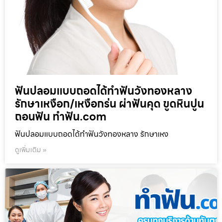
ฟันปลอมแบบถอดได้ทำฟันวังทองหลาง
รักษาเหงือก/เหงือกร่น ผ่าฟันคุด ขูดหินปูน
ถอนฟัน ทำฟัน.com
ฟันปลอมแบบถอดได้ทำฟันวังทองหลาง รักษาเหง
ดูเพิ่มเติม »