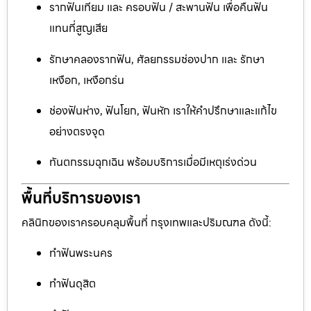
รากฟันเทียม และ ครอบฟัน / สะพานฟัน เพื่อคืนฟัน
แทนที่สูญเสีย
รักษาคลองรากฟัน, ศัลยกรรมช่องปาก และ รักษา
เหงือก, เหงือกร่น
ช่องฟันห่าง, ฟันโยก, ฟันหัก เราให้คำปรึกษาและแก้ไข
อย่างตรงจุด
ทันตกรรมฉุกเฉิน พร้อมบริการเมื่อมีเหตุเร่งด่วน
พื้นที่บริการของเรา
คลินิกของเราครอบคลุมพื้นที่ กรุงเทพและปริมณฑล ดังนี้:
ทำฟันพระนคร
ทำฟันดุสิต