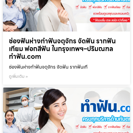
ช่องฟันห่างทำฟันจตุจักร จัดฟัน รากฟัน
เทียม ฟอกสีฟัน ในกรุงเทพฯ–ปริมณฑล
ทำฟัน.com
ช่องฟันห่างทำฟันจตุจักร จัดฟัน รากฟันเที
ดูเพิ่มเติม »