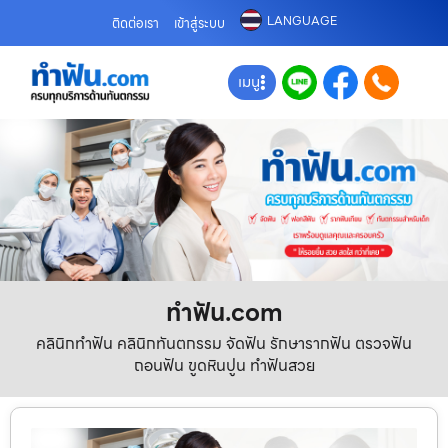
LANGUAGE
ติดต่อเรา
เข้าสู่ระบบ
เมนู
ทําฟัน.com
คลินิกทำฟัน คลินิกทันตกรรม จัดฟัน รักษารากฟัน ตรวจฟัน
ถอนฟัน ขูดหินปูน ทำฟันสวย