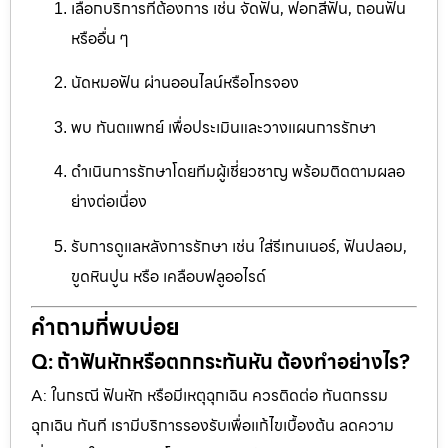
เลือกบริการที่ต้องการ เช่น จัดฟัน, ฟอกสีฟัน, ถอนฟัน
หรืออื่น ๆ
นัดหมอฟัน ผ่านออนไลน์หรือโทรจอง
พบ ทันตแพทย์ เพื่อประเมินและวางแผนการรักษา
ดำเนินการรักษาโดยทีมผู้เชี่ยวชาญ พร้อมติดตามผลอ
ย่างต่อเนื่อง
รับการดูแลหลังการรักษา เช่น ใส่รีเทนเนอร์, ฟันปลอม,
ขูดหินปูน หรือ เคลือบฟลูออไรด์
คำถามที่พบบ่อย
Q: ถ้าฟันหักหรือตกกระทันหัน ต้องทำอย่างไร?
A: ในกรณี ฟันหัก หรือมีเหตุฉุกเฉิน ควรติดต่อ ทันตกรรม
ฉุกเฉิน ทันที เรามีบริการรองรับเพื่อแก้ไขเบื้องต้น ลดความ