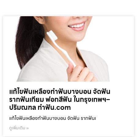
แก้ไขฟันเหลืองทำฟันบางบอน จัดฟัน
รากฟันเทียม ฟอกสีฟัน ในกรุงเทพฯ–
ปริมณฑล ทำฟัน.com
แก้ไขฟันเหลืองทำฟันบางบอน จัดฟัน รากฟันเ
ดูเพิ่มเติม »