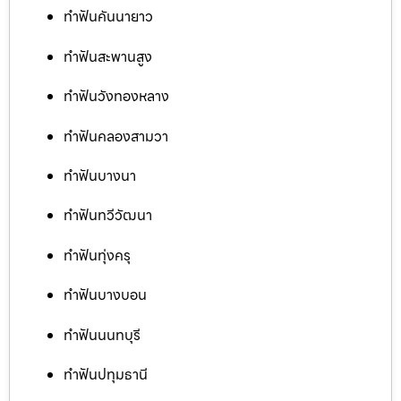
ทำฟันคันนายาว
ทำฟันสะพานสูง
ทำฟันวังทองหลาง
ทำฟันคลองสามวา
ทำฟันบางนา
ทำฟันทวีวัฒนา
ทำฟันทุ่งครุ
ทำฟันบางบอน
ทำฟันนนทบุรี
ทำฟันปทุมธานี