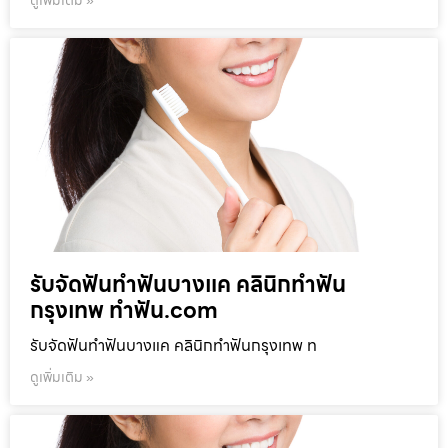
ดูเพิ่มเติม »
รับจัดฟันทำฟันบางแค คลินิกทำฟัน
กรุงเทพ ทำฟัน.com
รับจัดฟันทำฟันบางแค คลินิกทำฟันกรุงเทพ ท
ดูเพิ่มเติม »