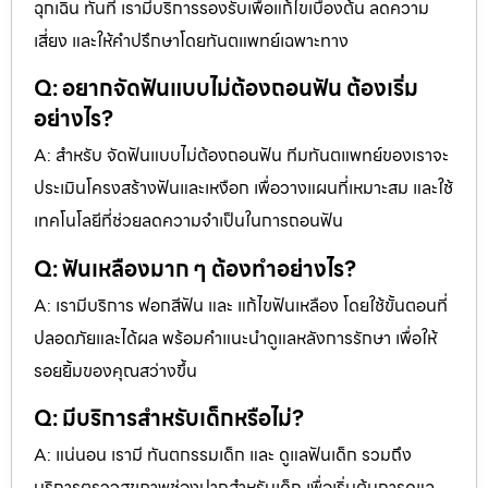
ฉุกเฉิน ทันที เรามีบริการรองรับเพื่อแก้ไขเบื้องต้น ลดความ
เสี่ยง และให้คำปรึกษาโดยทันตแพทย์เฉพาะทาง
Q: อยากจัดฟันแบบไม่ต้องถอนฟัน ต้องเริ่ม
อย่างไร?
A: สำหรับ จัดฟันแบบไม่ต้องถอนฟัน ทีมทันตแพทย์ของเราจะ
ประเมินโครงสร้างฟันและเหงือก เพื่อวางแผนที่เหมาะสม และใช้
เทคโนโลยีที่ช่วยลดความจำเป็นในการถอนฟัน
Q: ฟันเหลืองมาก ๆ ต้องทำอย่างไร?
A: เรามีบริการ ฟอกสีฟัน และ แก้ไขฟันเหลือง โดยใช้ขั้นตอนที่
ปลอดภัยและได้ผล พร้อมคำแนะนำดูแลหลังการรักษา เพื่อให้
รอยยิ้มของคุณสว่างขึ้น
Q: มีบริการสำหรับเด็กหรือไม่?
A: แน่นอน เรามี ทันตกรรมเด็ก และ ดูแลฟันเด็ก รวมถึง
บริการตรวจสุขภาพช่องปากสำหรับเด็ก เพื่อเริ่มต้นการดูแล