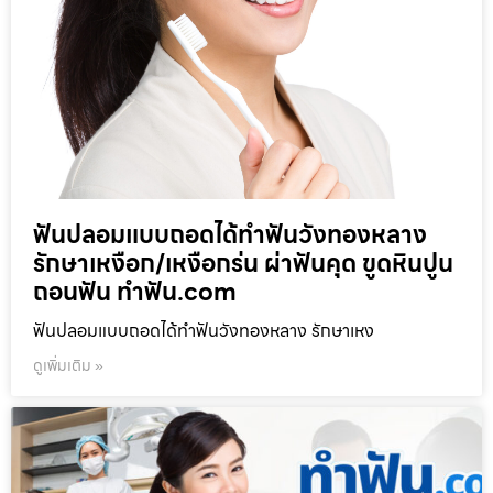
ฟันปลอมแบบถอดได้ทำฟันวังทองหลาง
รักษาเหงือก/เหงือกร่น ผ่าฟันคุด ขูดหินปูน
ถอนฟัน ทำฟัน.com
ฟันปลอมแบบถอดได้ทำฟันวังทองหลาง รักษาเหง
ดูเพิ่มเติม »