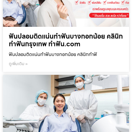
ฟันปลอมติดแน่นทำฟันบางกอกน้อย คลินิก
ทำฟันกรุงเทพ ทำฟัน.com
ฟันปลอมติดแน่นทำฟันบางกอกน้อย คลินิกทำฟั
ดูเพิ่มเติม »