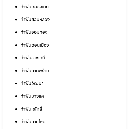
ทำฟันคลองเตย
ทำฟันสวนหลวง
ทำฟันจอมทอง
ทำฟันดอนเมือง
ทำฟันราชเทวี
ทำฟันลาดพร้าว
ทำฟันวัฒนา
ทำฟันบางแค
ทำฟันหลักสี่
ทำฟันสายไหม