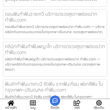
ถอนฟันทำฟันราชเทวี บริการตรวจสุขภาพช่องปาก
ทำฟัน.com
ถอนฟันทำฟันราชเทวี บริการตรวจสุขภาพช่องปาก ทำฟัน.com — บริการ
คลินิกทันตกรรมครบวงจรในกรุงเทพ–ปริมณฑล: ตรวจสุขภาพช่องปาก,
คลินิกทำฟันทำฟันพญาไท บริการตรวจสุขภาพช่องปาก
ทำฟัน.com
คลินิกทำฟันทำฟันพญาไท บริการตรวจสุขภาพช่องปาก ทำฟัน.com —
บริการคลินิกทันตกรรมครบวงจรในกรุงเทพ–ปริมณฑล: ตรวจสุขภาพ
ช่องปา
ฟันหักทำฟันบางกะปิ จัดฟัน รากฟันเทียม ฟอกสีฟัน ใน
กรุงเทพฯ–ปริมณฑล ทำฟัน.com
ฟันหักทำฟันบางกะปิ จัดฟัน รากฟันเทียม ฟอกสีฟัน ในกรุงเทพฯ–
ปริมณฑล ทำฟัน.com — บริการคลินิกทันตกรรมครบวงจรในกรุงเทพ–
ปริมณ
หน้าหลัก
เมนู
ติดต่อ
แชร์
เพิ่มเติม