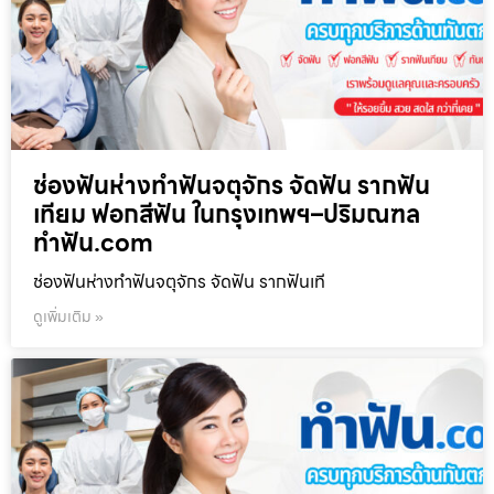
ช่องฟันห่างทำฟันจตุจักร จัดฟัน รากฟัน
เทียม ฟอกสีฟัน ในกรุงเทพฯ–ปริมณฑล
ทำฟัน.com
ช่องฟันห่างทำฟันจตุจักร จัดฟัน รากฟันเที
ดูเพิ่มเติม »