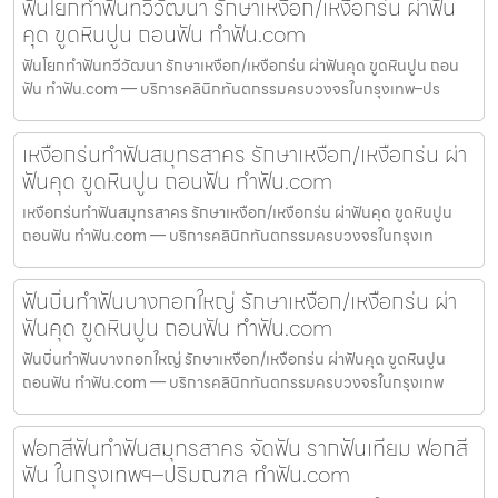
ฟันโยกทำฟันทวีวัฒนา รักษาเหงือก/เหงือกร่น ผ่าฟัน
คุด ขูดหินปูน ถอนฟัน ทำฟัน.com
ฟันโยกทำฟันทวีวัฒนา รักษาเหงือก/เหงือกร่น ผ่าฟันคุด ขูดหินปูน ถอน
ฟัน ทำฟัน.com — บริการคลินิกทันตกรรมครบวงจรในกรุงเทพ–ปร
เหงือกร่นทำฟันสมุทรสาคร รักษาเหงือก/เหงือกร่น ผ่า
ฟันคุด ขูดหินปูน ถอนฟัน ทำฟัน.com
เหงือกร่นทำฟันสมุทรสาคร รักษาเหงือก/เหงือกร่น ผ่าฟันคุด ขูดหินปูน
ถอนฟัน ทำฟัน.com — บริการคลินิกทันตกรรมครบวงจรในกรุงเท
ฟันบิ่นทำฟันบางกอกใหญ่ รักษาเหงือก/เหงือกร่น ผ่า
ฟันคุด ขูดหินปูน ถอนฟัน ทำฟัน.com
ฟันบิ่นทำฟันบางกอกใหญ่ รักษาเหงือก/เหงือกร่น ผ่าฟันคุด ขูดหินปูน
ถอนฟัน ทำฟัน.com — บริการคลินิกทันตกรรมครบวงจรในกรุงเทพ
ฟอกสีฟันทำฟันสมุทรสาคร จัดฟัน รากฟันเทียม ฟอกสี
ฟัน ในกรุงเทพฯ–ปริมณฑล ทำฟัน.com