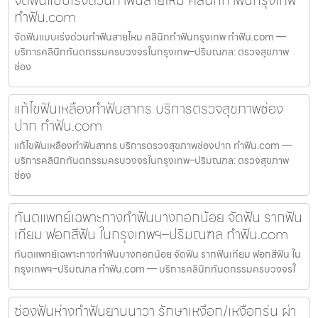
จัดฟันแบบเร่งด่วนทำฟันสายไหม คลินิกทำฟันกรุงเทพ
ทำฟัน.com
จัดฟันแบบเร่งด่วนทำฟันสายไหม คลินิกทำฟันกรุงเทพ ทำฟัน.com —
บริการคลินิกทันตกรรมครบวงจรในกรุงเทพ–ปริมณฑล: ตรวจสุขภาพ
ช่อง
แก้ไขฟันเหลืองทำฟันสาทร บริการตรวจสุขภาพช่อง
ปาก ทำฟัน.com
แก้ไขฟันเหลืองทำฟันสาทร บริการตรวจสุขภาพช่องปาก ทำฟัน.com —
บริการคลินิกทันตกรรมครบวงจรในกรุงเทพ–ปริมณฑล: ตรวจสุขภาพ
ช่อง
ทันตแพทย์เฉพาะทางทำฟันบางกอกน้อย จัดฟัน รากฟัน
เทียม ฟอกสีฟัน ในกรุงเทพฯ–ปริมณฑล ทำฟัน.com
ทันตแพทย์เฉพาะทางทำฟันบางกอกน้อย จัดฟัน รากฟันเทียม ฟอกสีฟัน ใน
กรุงเทพฯ–ปริมณฑล ทำฟัน.com — บริการคลินิกทันตกรรมครบวงจรใ
ช่องฟันห่างทำฟันยานนาวา รักษาเหงือก/เหงือกร่น ผ่า