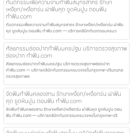
ทันตกรรมเพื่อความงามทำฟันสมุทรสาคร รักษา
เหงือก/เหงือกร่น ผ่าฟันคุด ขูดหินปูน ถอนฟัน
ทำฟัน.com
ทันตกรรมเพื่อความงามทำฟันสมุทรสาคร รักษาเหงือก/เหงือกร่น ผ่าฟัน
คุด ขูดหินปูน ถอนฟัน ทำฟัน.com — บริการคลินิกทันตกรรมครบว
ศัลยกรรมช่องปากทำฟันนครปฐม บริการตรวจสุขภาพ
ช่องปาก ทำฟัน.com
ศัลยกรรมช่องปากทำฟันนครปฐม บริการตรวจสุขภาพช่องปาก
ทำฟัน.com — บริการคลินิกทันตกรรมครบวงจรในกรุงเทพ–ปริมณฑล:
ตรวจสุขภาพช
จัดฟันทำฟันคลองสาน รักษาเหงือก/เหงือกร่น ผ่าฟัน
คุด ขูดหินปูน ถอนฟัน ทำฟัน.com
จัดฟันทำฟันคลองสาน รักษาเหงือก/เหงือกร่น ผ่าฟันคุด ขูดหินปูน ถอน
ฟัน ทำฟัน.com — บริการคลินิกทันตกรรมครบวงจรในกรุงเทพ–ปริ