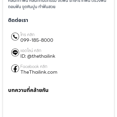
คลินิกทำฟัน คลินิกทันตกรรม จัดฟัน รักษารากฟัน ตรวจฟัน
ถอนฟัน ขูดหินปูน ทำฟันสวย
ติดต่อเรา
โทร คลิก
099-185-8000
แอดไลน์ คลิก
ID: @thethailink
Facebook คลิก
TheThailink.com
บทความที่คล้ายกัน