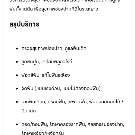
ฟันตั้งแต่ต้น เพื่อสุขภาพช่องปากที่ดีในระยะยาว
สรุปบริการ
ตรวจสุขภาพช่องปาก, ดูแลฟันเด็ก
ขูดหินปูน, เคลือบฟลูออไรด์
ฟอกสีฟัน, แก้ไขฟันเหลือง
จัดฟัน (แบบเร่งด่วน, แบบไม่ต้องถอนฟัน)
รากฟันเทียม, ครอบฟัน, สะพานฟัน, ฟันปลอมถอดได้ /
ติดแน่น
ถอด/ถอนฟัน, รักษาคลองรากฟัน, ศัลยกรรมช่องปาก,
รักษาเหงือก/เหงือกร่น