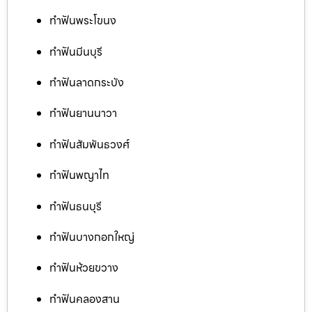
ทำฟันพระโขนง
ทำฟันมีนบุรี
ทำฟันลาดกระบัง
ทำฟันยานนาวา
ทำฟันสัมพันธวงศ์
ทำฟันพญาไท
ทำฟันธนบุรี
ทำฟันบางกอกใหญ่
ทำฟันห้วยขวาง
ทำฟันคลองสาน