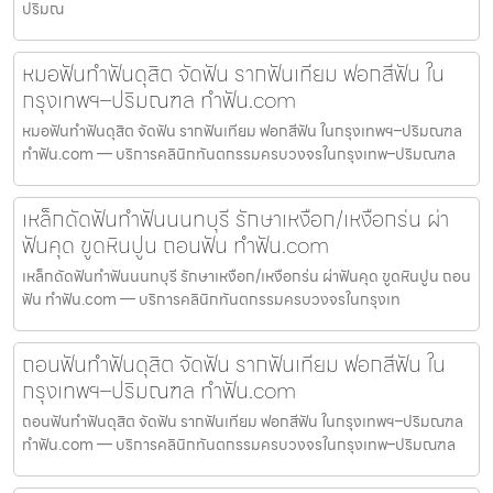
ปริมณ
หมอฟันทำฟันดุสิต จัดฟัน รากฟันเทียม ฟอกสีฟัน ใน
กรุงเทพฯ–ปริมณฑล ทำฟัน.com
หมอฟันทำฟันดุสิต จัดฟัน รากฟันเทียม ฟอกสีฟัน ในกรุงเทพฯ–ปริมณฑล
ทำฟัน.com — บริการคลินิกทันตกรรมครบวงจรในกรุงเทพ–ปริมณฑล
เหล็กดัดฟันทำฟันนนทบุรี รักษาเหงือก/เหงือกร่น ผ่า
ฟันคุด ขูดหินปูน ถอนฟัน ทำฟัน.com
เหล็กดัดฟันทำฟันนนทบุรี รักษาเหงือก/เหงือกร่น ผ่าฟันคุด ขูดหินปูน ถอน
ฟัน ทำฟัน.com — บริการคลินิกทันตกรรมครบวงจรในกรุงเท
ถอนฟันทำฟันดุสิต จัดฟัน รากฟันเทียม ฟอกสีฟัน ใน
กรุงเทพฯ–ปริมณฑล ทำฟัน.com
ถอนฟันทำฟันดุสิต จัดฟัน รากฟันเทียม ฟอกสีฟัน ในกรุงเทพฯ–ปริมณฑล
ทำฟัน.com — บริการคลินิกทันตกรรมครบวงจรในกรุงเทพ–ปริมณฑล