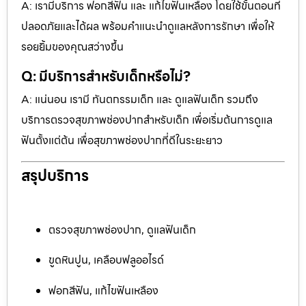
A: เรามีบริการ ฟอกสีฟัน และ แก้ไขฟันเหลือง โดยใช้ขั้นตอนที่
ปลอดภัยและได้ผล พร้อมคำแนะนำดูแลหลังการรักษา เพื่อให้
รอยยิ้มของคุณสว่างขึ้น
Q: มีบริการสำหรับเด็กหรือไม่?
A: แน่นอน เรามี ทันตกรรมเด็ก และ ดูแลฟันเด็ก รวมถึง
บริการตรวจสุขภาพช่องปากสำหรับเด็ก เพื่อเริ่มต้นการดูแล
ฟันตั้งแต่ต้น เพื่อสุขภาพช่องปากที่ดีในระยะยาว
สรุปบริการ
ตรวจสุขภาพช่องปาก, ดูแลฟันเด็ก
ขูดหินปูน, เคลือบฟลูออไรด์
ฟอกสีฟัน, แก้ไขฟันเหลือง