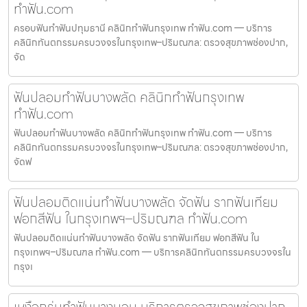
ทำฟัน.com
ครอบฟันทำฟันปทุมธานี คลินิกทำฟันกรุงเทพ ทำฟัน.com — บริการ
คลินิกทันตกรรมครบวงจรในกรุงเทพ–ปริมณฑล: ตรวจสุขภาพช่องปาก,
จัด
ฟันปลอมทำฟันบางพลัด คลินิกทำฟันกรุงเทพ
ทำฟัน.com
ฟันปลอมทำฟันบางพลัด คลินิกทำฟันกรุงเทพ ทำฟัน.com — บริการ
คลินิกทันตกรรมครบวงจรในกรุงเทพ–ปริมณฑล: ตรวจสุขภาพช่องปาก,
จัดฟ
ฟันปลอมติดแน่นทำฟันบางพลัด จัดฟัน รากฟันเทียม
ฟอกสีฟัน ในกรุงเทพฯ–ปริมณฑล ทำฟัน.com
ฟันปลอมติดแน่นทำฟันบางพลัด จัดฟัน รากฟันเทียม ฟอกสีฟัน ใน
กรุงเทพฯ–ปริมณฑล ทำฟัน.com — บริการคลินิกทันตกรรมครบวงจรใน
กรุงเ