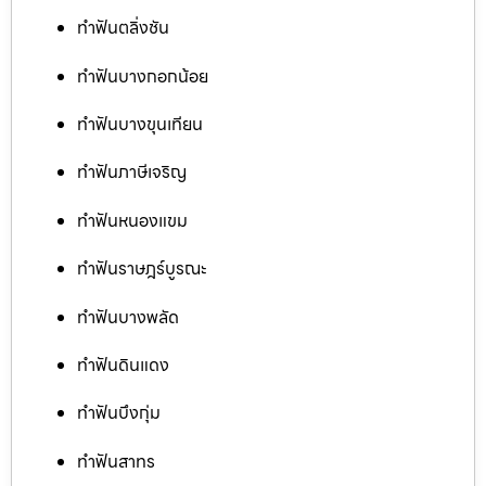
ทำฟันตลิ่งชัน
ทำฟันบางกอกน้อย
ทำฟันบางขุนเทียน
ทำฟันภาษีเจริญ
ทำฟันหนองแขม
ทำฟันราษฎร์บูรณะ
ทำฟันบางพลัด
ทำฟันดินแดง
ทำฟันบึงกุ่ม
ทำฟันสาทร