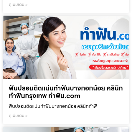
ดูเพิ่มเติม »
ฟันปลอมติดแน่นทำฟันบางกอกน้อย คลินิก
ทำฟันกรุงเทพ ทำฟัน.com
ฟันปลอมติดแน่นทำฟันบางกอกน้อย คลินิกทำฟั
ดูเพิ่มเติม »