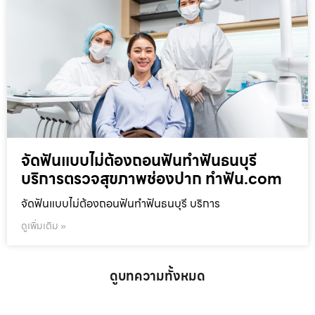
จัดฟันแบบไม่ต้องถอนฟันทำฟันธนบุรี
บริการตรวจสุขภาพช่องปาก ทำฟัน.com
จัดฟันแบบไม่ต้องถอนฟันทำฟันธนบุรี บริการ
ดูเพิ่มเติม »
ดูบทความทั้งหมด