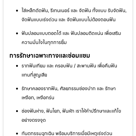
ใส่เหล็กดัดฟัน, รีเทนเนอร์ และ จัดฟัน ทั้งแบบ รับจัดฟัน,
จัดฟันแบบเร่งด่วน และ จัดฟันแบบไม่ต้องถอนฟัน
ฟันปลอมแบบถอดได้ และ ฟันปลอมติดแน่น เพื่อเสริม
ความมั่นใจในทุกการยิ้ม
การรักษาเฉพาะทางและซ่อมแซม
รากฟันเทียม และ ครอบฟัน / สะพานฟัน เพื่อคืนฟัน
แทนที่สูญเสีย
รักษาคลองรากฟัน, ศัลยกรรมช่องปาก และ รักษา
เหงือก, เหงือกร่น
ช่องฟันห่าง, ฟันโยก, ฟันหัก เราให้คำปรึกษาและแก้ไข
อย่างตรงจุด
ทันตกรรมฉุกเฉิน พร้อมบริการเมื่อมีเหตุเร่งด่วน