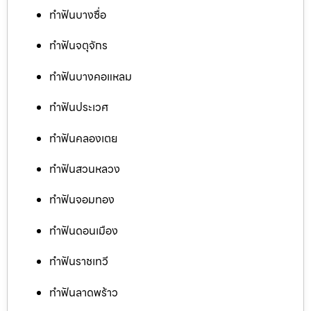
ทำฟันบางซื่อ
ทำฟันจตุจักร
ทำฟันบางคอแหลม
ทำฟันประเวศ
ทำฟันคลองเตย
ทำฟันสวนหลวง
ทำฟันจอมทอง
ทำฟันดอนเมือง
ทำฟันราชเทวี
ทำฟันลาดพร้าว