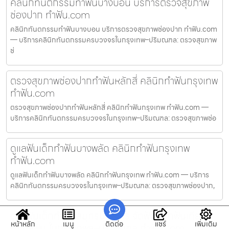
คลินิกทันตกรรมทำฟันบางบอน บริการตรวจสุขภาพ
ช่องปาก ทำฟัน.com
คลินิกทันตกรรมทำฟันบางบอน บริการตรวจสุขภาพช่องปาก ทำฟัน.com
— บริการคลินิกทันตกรรมครบวงจรในกรุงเทพ–ปริมณฑล: ตรวจสุขภาพ
ช่
ตรวจสุขภาพช่องปากทำฟันหลักสี่ คลินิกทำฟันกรุงเทพ
ทำฟัน.com
ตรวจสุขภาพช่องปากทำฟันหลักสี่ คลินิกทำฟันกรุงเทพ ทำฟัน.com —
บริการคลินิกทันตกรรมครบวงจรในกรุงเทพ–ปริมณฑล: ตรวจสุขภาพช่อ
ดูแลฟันเด็กทำฟันบางพลัด คลินิกทำฟันกรุงเทพ
ทำฟัน.com
ดูแลฟันเด็กทำฟันบางพลัด คลินิกทำฟันกรุงเทพ ทำฟัน.com — บริการ
คลินิกทันตกรรมครบวงจรในกรุงเทพ–ปริมณฑล: ตรวจสุขภาพช่องปาก,
ดูแลฟันเด็กทำฟันสมุทรปราการ จัดฟัน รากฟันเทียม
หน้าหลัก
เมนู
ติดต่อ
แชร์
เพิ่มเติม
ฟอกสีฟัน ในกรุงเทพฯ–ปริมณฑล ทำฟัน.com