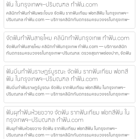
ฟัน ในกรุงเทพฯ–ปริมณฑล ทำฟัน.com
คลินิกทำฟันทำฟันพระโขนง จัดฟัน รากฟันเทียม ฟอกสีฟัน ในกรุงเทพฯ–
ปริมณฑล ทำฟัน.com — บริการคลินิกทันตกรรมครบวงจรในกรุงเทพ–
จัดฟันทำฟันสายไหม คลินิกทำฟันกรุงเทพ ทำฟัน.com
จัดฟันทำฟันสายไหม คลินิกทำฟันกรุงเทพ ทำฟัน.com — บริการคลินิก
ทันตกรรมครบวงจรในกรุงเทพ–ปริมณฑล: ตรวจสุขภาพช่องปาก, จัดฟัน
ฟันบิ่นทำฟันราษฎร์บูรณะ จัดฟัน รากฟันเทียม ฟอกสี
ฟัน ในกรุงเทพฯ–ปริมณฑล ทำฟัน.com
ฟันบิ่นทำฟันราษฎร์บูรณะ จัดฟัน รากฟันเทียม ฟอกสีฟัน ในกรุงเทพฯ–
ปริมณฑล ทำฟัน.com — บริการคลินิกทันตกรรมครบวงจรในกรุงเทพ–
ฟันผุทำฟันห้วยขวาง จัดฟัน รากฟันเทียม ฟอกสีฟัน ใน
กรุงเทพฯ–ปริมณฑล ทำฟัน.com
ฟันผุทำฟันห้วยขวาง จัดฟัน รากฟันเทียม ฟอกสีฟัน ในกรุงเทพฯ–
ปริมณฑล ทำฟัน.com — บริการคลินิกทันตกรรมครบวงจรในกรุงเทพ–