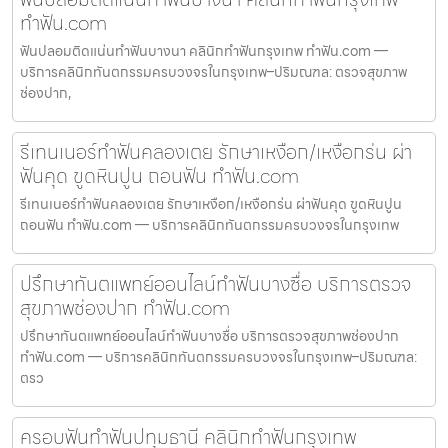
ทำฟัน.com
ฟันปลอมติดแน่นทำฟันบางนา คลินิกทำฟันกรุงเทพ ทำฟัน.com —
บริการคลินิกทันตกรรมครบวงจรในกรุงเทพ–ปริมณฑล: ตรวจสุขภาพ
ช่องปาก,
รีเทนเนอร์ทำฟันคลองเตย รักษาเหงือก/เหงือกร่น ผ่า
ฟันคุด ขูดหินปูน ถอนฟัน ทำฟัน.com
รีเทนเนอร์ทำฟันคลองเตย รักษาเหงือก/เหงือกร่น ผ่าฟันคุด ขูดหินปูน
ถอนฟัน ทำฟัน.com — บริการคลินิกทันตกรรมครบวงจรในกรุงเทพ
ปรึกษาทันตแพทย์ออนไลน์ทำฟันบางซื่อ บริการตรวจ
สุขภาพช่องปาก ทำฟัน.com
ปรึกษาทันตแพทย์ออนไลน์ทำฟันบางซื่อ บริการตรวจสุขภาพช่องปาก
ทำฟัน.com — บริการคลินิกทันตกรรมครบวงจรในกรุงเทพ–ปริมณฑล:
ตรว
ครอบฟันทำฟันปทุมธานี คลินิกทำฟันกรุงเทพ