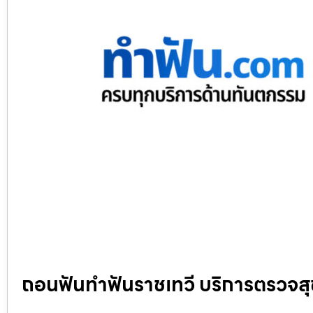
ถอนฟันทำฟันราชเทวี บริการตรวจ