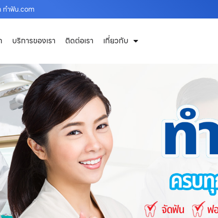
ก ทำฟัน.com
ก
บริการของเรา
ติดต่อเรา
เกี่ยวกับ