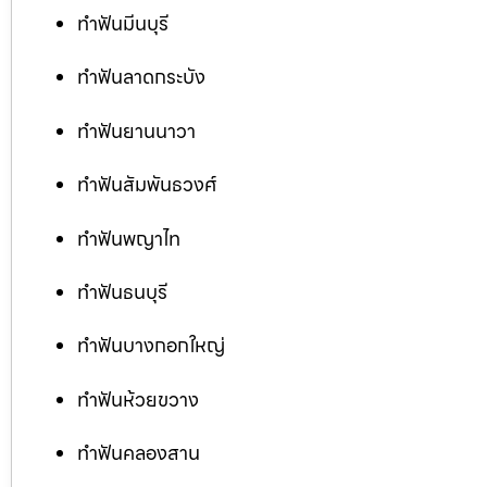
ทำฟันมีนบุรี
ทำฟันลาดกระบัง
ทำฟันยานนาวา
ทำฟันสัมพันธวงศ์
ทำฟันพญาไท
ทำฟันธนบุรี
ทำฟันบางกอกใหญ่
ทำฟันห้วยขวาง
ทำฟันคลองสาน