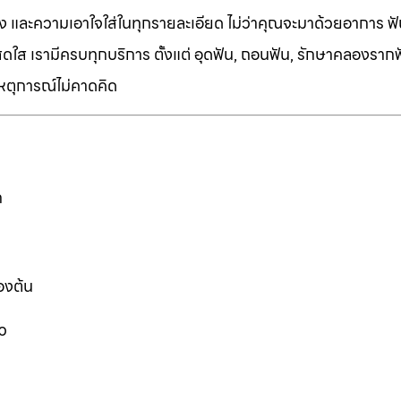
ง และความเอาใจใส่ในทุกรายละเอียด ไม่ว่าคุณจะมาด้วยอาการ ฟัน
ี่สดใส เรามีครบทุกบริการ ตั้งแต่ อุดฟัน, ถอนฟัน, รักษาคลองราก
เหตุการณ์ไม่คาดคิด
ก
องต้น
ว