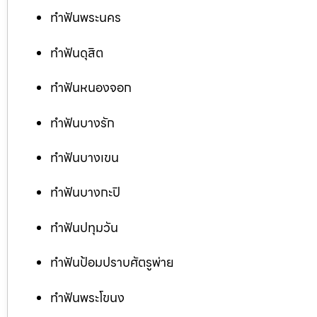
ทำฟันพระนคร
ทำฟันดุสิต
ทำฟันหนองจอก
ทำฟันบางรัก
ทำฟันบางเขน
ทำฟันบางกะปิ
ทำฟันปทุมวัน
ทำฟันป้อมปราบศัตรูพ่าย
ทำฟันพระโขนง