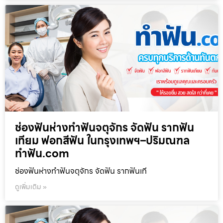
ช่องฟันห่างทำฟันจตุจักร จัดฟัน รากฟัน
เทียม ฟอกสีฟัน ในกรุงเทพฯ–ปริมณฑล
ทำฟัน.com
ช่องฟันห่างทำฟันจตุจักร จัดฟัน รากฟันเที
ดูเพิ่มเติม »