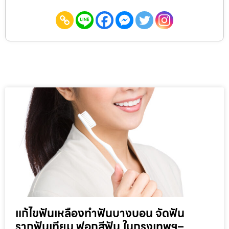
แก้ไขฟันเหลืองทำฟันบางบอน จัดฟัน
รากฟันเทียม ฟอกสีฟัน ในกรุงเทพฯ–