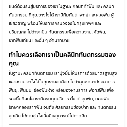
ยินดีต้อนรับสู่บริการของเราในฐานะ คลินิกทำฟัน และ คลินิก
ทันตกรรม ที่คุณวางใจได้ เรามีทีมทันตแพทย์ และหมอฟัน ผู้
เชี่ยวชาญ พร้อมให้บริการครบวงจรในกรุงเทพฯ และ
ปริมณฑล ไม่ว่าจะเป็น ทันตกรรมเพื่อความงาม, จัดฟัน,
รากฟันเทียม และอื่น ๆ อีกมากมาย
ทำไมควรเลือกเราเป็นคลินิกทันตกรรมของ
คุณ
ในฐานะ คลินิกทันตกรรม เรามุ่งมั่นให้บริการด้วยมาตรฐานสูง
และความเอาใจใส่ในทุกรายละเอียด ไม่ว่าคุณจะมาด้วยอาการ
ฟันผุ, ฟันบิ่น, ช่องฟันห่าง หรือมองหาบริการ ฟอกสีฟัน เพื่อ
รอยยิ้มที่สดใส เรามีครบทุกบริการ ตั้งแต่ อุดฟัน, ถอนฟัน,
รักษาคลองรากฟัน จนถึง ศัลยกรรมช่องปาก และ ทันตกรรม
ฉุกเฉิน ให้คุณอุ่นใจเมื่อมีเหตุการณ์ไม่คาดคิด