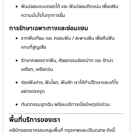
ฟันปลอมแบบถอดได้ และ ฟันปลอมติดแน่น เพื่อเสริม
ความมั่นใจในทุกการยิ้ม
การรักษาเฉพาะทางและซ่อมแซม
รากฟันเทียม และ ครอบฟัน / สะพานฟัน เพื่อคืนฟัน
แทนที่สูญเสีย
รักษาคลองรากฟัน, ศัลยกรรมช่องปาก และ รักษา
เหงือก, เหงือกร่น
ช่องฟันห่าง, ฟันโยก, ฟันหัก เราให้คำปรึกษาและแก้ไข
อย่างตรงจุด
ทันตกรรมฉุกเฉิน พร้อมบริการเมื่อมีเหตุเร่งด่วน
พื้นที่บริการของเรา
คลินิกของเราครอบคลุมพื้นที่ กรุงเทพและปริมณฑล ดังนี้: