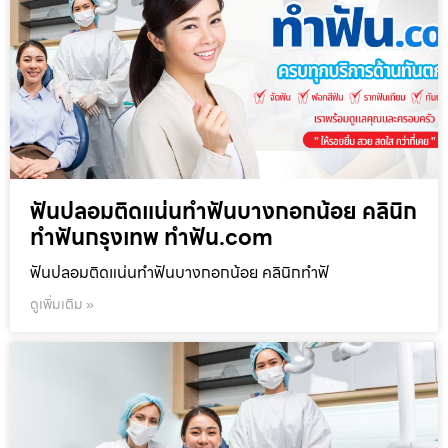
ฟันปลอมติดแน่นทำฟันบางกอกน้อย คลินิก
ทำฟันกรุงเทพ ทำฟัน.com
ฟันปลอมติดแน่นทำฟันบางกอกน้อย คลินิกทำฟั
ดูเพิ่มเติม »