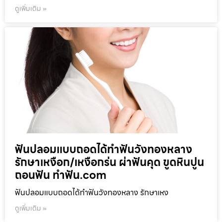
ดูเพิ่มเติม »
ฟันปลอมแบบถอดได้ทำฟันวังทองหลาง
รักษาเหงือก/เหงือกร่น ผ่าฟันคุด ขูดหินปูน
ถอนฟัน ทำฟัน.com
ฟันปลอมแบบถอดได้ทำฟันวังทองหลาง รักษาเหง
ดูเพิ่มเติม »