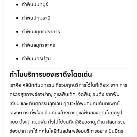
ทำฟันนนทบุรี
ทำฟันปทุมธานี
ทำฟันสมุทรปราการ
ทำฟันสมุทรสาคร
ทำฟันนครปฐม
ทำไมบริการของเราถึงโดดเด่น
เราคือ คลินิกทันตกรรม ที่รวมทุกบริการไว้ในที่เดียว: จาก การ
ตรวจสุขภาพช่องปาก, ดูแลฟันเด็ก, จัดฟัน, จนถึง รากฟัน
เทียม และ ทันตกรรมฉุกเฉิน คุณจะได้พบกับทีมทันตแพทย์
เฉพาะทาง ที่พร้อมยืนเคียงข้างการดูแลฟันของคุณในทุกรูป
แบบ ตั้งแต่ หมอฟัน ทั่วไปไปจนถึงผู้เชี่ยวชาญด้าน ศัลยกรรม
ช่องปาก เราใช้เทคโนโลยีทันสมัย พร้อมบริการอย่างเป็นมิตร