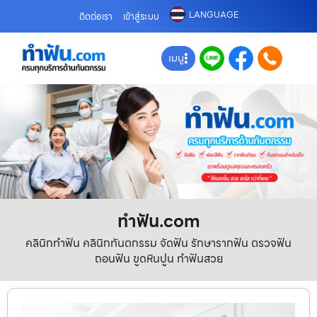
LANGUAGE
ติดต่อเรา
เข้าสู่ระบบ
เมนู
ทําฟัน.com
คลินิกทำฟัน คลินิกทันตกรรม จัดฟัน รักษารากฟัน ตรวจฟัน
ถอนฟัน ขูดหินปูน ทำฟันสวย