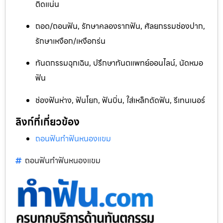
ติดแน่น
ถอด/ถอนฟัน, รักษาคลองรากฟัน, ศัลยกรรมช่องปาก,
รักษาเหงือก/เหงือกร่น
ทันตกรรมฉุกเฉิน, ปรึกษาทันตแพทย์ออนไลน์, นัดหมอ
ฟัน
ช่องฟันห่าง, ฟันโยก, ฟันบิ่น, ใส่เหล็กดัดฟัน, รีเทนเนอร์
ลิงก์ที่เกี่ยวข้อง
ถอนฟันทำฟันหนองแขม
ถอนฟันทำฟันหนองแขม