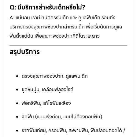
Q: มีบริการสำหรับเด็กหรือไม่?
A: แน่นอน เรามี ทันตกรรมเด็ก และ ดูแลฟันเด็ก รวมถึง
บริการตรวจสุขภาพช่องปากสำหรับเด็ก เพื่อเริ่มต้นการดูแล
ฟันตั้งแต่ต้น เพื่อสุขภาพช่องปากที่ดีในระยะยาว
สรุปบริการ
ตรวจสุขภาพช่องปาก, ดูแลฟันเด็ก
ขูดหินปูน, เคลือบฟลูออไรด์
ฟอกสีฟัน, แก้ไขฟันเหลือง
จัดฟัน (แบบเร่งด่วน, แบบไม่ต้องถอนฟัน)
รากฟันเทียม, ครอบฟัน, สะพานฟัน, ฟันปลอมถอดได้ /