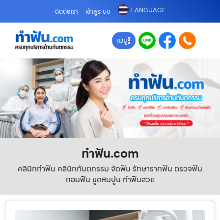
LANGUAGE
ติดต่อเรา
เข้าสู่ระบบ
เมนู
ทําฟัน.com
คลินิกทำฟัน คลินิกทันตกรรม จัดฟัน รักษารากฟัน ตรวจฟัน
ถอนฟัน ขูดหินปูน ทำฟันสวย