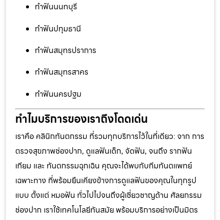
ทำฟันนนทบุรี
ทำฟันปทุมธานี
ทำฟันสมุทรปราการ
ทำฟันสมุทรสาคร
ทำฟันนครปฐม
ทำไมบริการของเราถึงโดดเด่น
เราคือ คลินิกทันตกรรม ที่รวมทุกบริการไว้ในที่เดียว: จาก การ
ตรวจสุขภาพช่องปาก, ดูแลฟันเด็ก, จัดฟัน, จนถึง รากฟัน
เทียม และ ทันตกรรมฉุกเฉิน คุณจะได้พบกับทีมทันตแพทย์
เฉพาะทาง ที่พร้อมยืนเคียงข้างการดูแลฟันของคุณในทุกรูป
แบบ ตั้งแต่ หมอฟัน ทั่วไปไปจนถึงผู้เชี่ยวชาญด้าน ศัลยกรรม
ช่องปาก เราใช้เทคโนโลยีทันสมัย พร้อมบริการอย่างเป็นมิตร