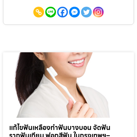
แก้ไขฟันเหลืองทำฟันบางบอน จัดฟัน
รากฟันเทียม ฟอกสีฟัน ในกรุงเทพฯ–