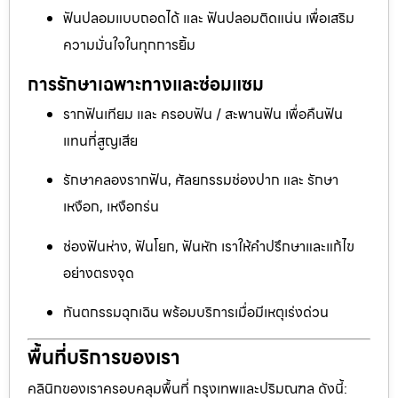
ฟันปลอมแบบถอดได้ และ ฟันปลอมติดแน่น เพื่อเสริม
ความมั่นใจในทุกการยิ้ม
การรักษาเฉพาะทางและซ่อมแซม
รากฟันเทียม และ ครอบฟัน / สะพานฟัน เพื่อคืนฟัน
แทนที่สูญเสีย
รักษาคลองรากฟัน, ศัลยกรรมช่องปาก และ รักษา
เหงือก, เหงือกร่น
ช่องฟันห่าง, ฟันโยก, ฟันหัก เราให้คำปรึกษาและแก้ไข
อย่างตรงจุด
ทันตกรรมฉุกเฉิน พร้อมบริการเมื่อมีเหตุเร่งด่วน
พื้นที่บริการของเรา
คลินิกของเราครอบคลุมพื้นที่ กรุงเทพและปริมณฑล ดังนี้: