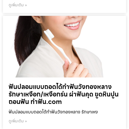
ดูเพิ่มเติม »
ฟันปลอมแบบถอดได้ทำฟันวังทองหลาง
รักษาเหงือก/เหงือกร่น ผ่าฟันคุด ขูดหินปูน
ถอนฟัน ทำฟัน.com
ฟันปลอมแบบถอดได้ทำฟันวังทองหลาง รักษาเหง
ดูเพิ่มเติม »