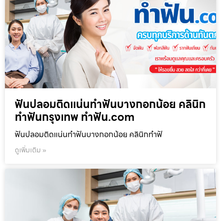
ฟันปลอมติดแน่นทำฟันบางกอกน้อย คลินิก
ทำฟันกรุงเทพ ทำฟัน.com
ฟันปลอมติดแน่นทำฟันบางกอกน้อย คลินิกทำฟั
ดูเพิ่มเติม »