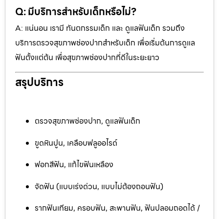
Q: มีบริการสำหรับเด็กหรือไม่?
A: แน่นอน เรามี ทันตกรรมเด็ก และ ดูแลฟันเด็ก รวมถึง
บริการตรวจสุขภาพช่องปากสำหรับเด็ก เพื่อเริ่มต้นการดูแล
ฟันตั้งแต่ต้น เพื่อสุขภาพช่องปากที่ดีในระยะยาว
สรุปบริการ
ตรวจสุขภาพช่องปาก, ดูแลฟันเด็ก
ขูดหินปูน, เคลือบฟลูออไรด์
ฟอกสีฟัน, แก้ไขฟันเหลือง
จัดฟัน (แบบเร่งด่วน, แบบไม่ต้องถอนฟัน)
รากฟันเทียม, ครอบฟัน, สะพานฟัน, ฟันปลอมถอดได้ /