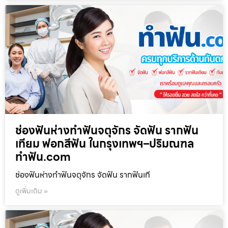
ช่องฟันห่างทำฟันจตุจักร จัดฟัน รากฟัน
เทียม ฟอกสีฟัน ในกรุงเทพฯ–ปริมณฑล
ทำฟัน.com
ช่องฟันห่างทำฟันจตุจักร จัดฟัน รากฟันเที
ดูเพิ่มเติม »