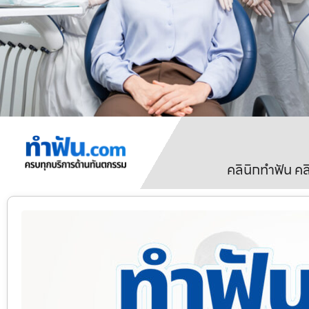
คลินิกทำฟัน ค