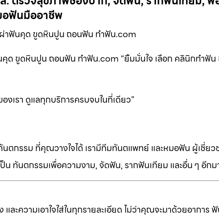
 ตรวจสุขภาพช่องปาก, จัดฟัน, รากฟันเทียม, ฟอ
อฟันมืออาชีพ
ผ่าฟันคุด ขูดหินปูน ถอนฟัน ทำฟัน.com
ุด ขูดหินปูน ถอนฟัน ทำฟัน.com “ยิ้มมั่นใจ เลือก คลินิกทำฟัน
 ของเรา ดูแลทุกบริการครบจบในที่เดียว”
ทันตกรรม ที่คุณวางใจได้ เรามีทีมทันตแพทย์ และหมอฟัน ผู้เชี่ย
็น ทันตกรรมเพื่อความงาม, จัดฟัน, รากฟันเทียม และอื่น ๆ อีก
ง และความเอาใจใส่ในทุกรายละเอียด ไม่ว่าคุณจะมาด้วยอาการ ฟัน