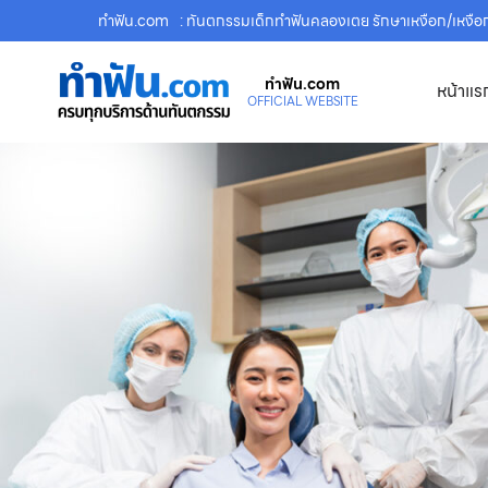
ทําฟัน.com
: ทันตกรรมเด็กทำฟันคลองเตย รักษาเหงือก/เหงือก
ทําฟัน.com
หน้าแร
OFFICIAL WEBSITE