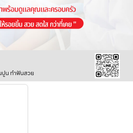
ินปูน ทำฟันสวย