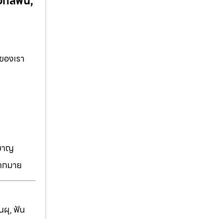
กสีฟัน,
 ของเรา
วชาญ
มากมาย
ผุ, ฟัน