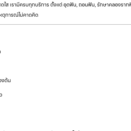
ี่สดใส เรามีครบทุกบริการ ตั้งแต่ อุดฟัน, ถอนฟัน, รักษาคลองราก
เหตุการณ์ไม่คาดคิด
ก
องต้น
ว