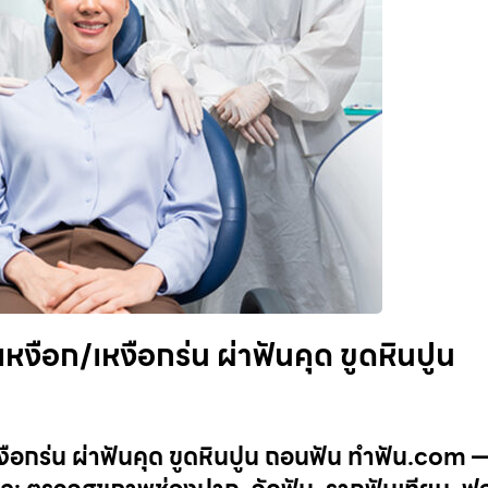
งือก/เหงือกร่น ผ่าฟันคุด ขูดหินปูน
ือกร่น ผ่าฟันคุด ขูดหินปูน ถอนฟัน ทำฟัน.com 