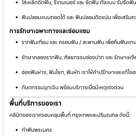
ใส่เหล็กดัดฟัน, รีเทนเนอร์ และ จัดฟัน ทั้งแบบ รับจัด
ฟันปลอมแบบถอดได้ และ ฟันปลอมติดแน่น เพื่อเสริมคว
การรักษาเฉพาะทางและซ่อมแซม
รากฟันเทียม และ ครอบฟัน / สะพานฟัน เพื่อคืนฟันแทน
รักษาคลองรากฟัน, ศัลยกรรมช่องปาก และ รักษาเหงือ
ช่องฟันห่าง, ฟันโยก, ฟันหัก เราให้คำปรึกษาและแก้ไข
ทันตกรรมฉุกเฉิน พร้อมบริการเมื่อมีเหตุเร่งด่วน
พื้นที่บริการของเรา
คลินิกของเราครอบคลุมพื้นที่ กรุงเทพและปริมณฑล ดังนี้:
ทำฟันพระนคร