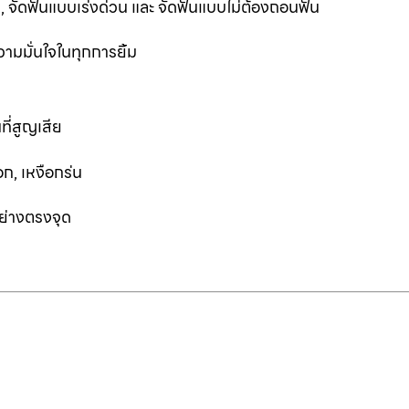
ฟัน, จัดฟันแบบเร่งด่วน และ จัดฟันแบบไม่ต้องถอนฟัน
ามมั่นใจในทุกการยิ้ม
ที่สูญเสีย
ก, เหงือกร่น
อย่างตรงจุด