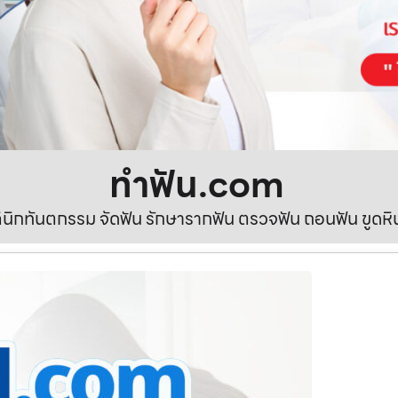
ทําฟัน.com
ลินิกทันตกรรม จัดฟัน รักษารากฟัน ตรวจฟัน ถอนฟัน ขูดห