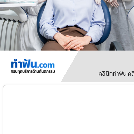
คลินิกทำฟัน ค