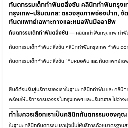
ทันตกรรมเด็กทำฟันตลิ่งชัน คลินิกทำฟันกร
กรุงเทพ–ปริมณฑล: ตรวจสุขภาพช่องปาก, จัดฟ
ทันตแพทย์เฉพาะทางและหมอฟันมืออาชีพ
ทันตกรรมเด็กทำฟันตลิ่งชัน
— คลินิกทำฟันกรุงเทพ ทำฟ
ทันตกรรมเด็กทำฟันตลิ่งชัน คลินิกทำฟันกรุงเทพ ทำฟัน.com
ทันตกรรมเด็กทำฟันตลิ่งชัน “ทีมหมอฟัน และ ทันตแพทย์เฉพาะ
ยินดีต้อนรับสู่บริการของเราในฐานะ คลินิกทำฟัน และ คลินิก
พร้อมให้บริการครบวงจรในกรุงเทพฯ และปริมณฑล ไม่ว่าจะเป
ทำไมควรเลือกเราเป็นคลินิกทันตกรรมของคุณ
ในฐานะ คลินิกทันตกรรม เรามุ่งมั่นให้บริการด้วยมาตรฐานสู