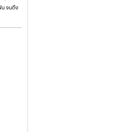
ฟัน จนถึง