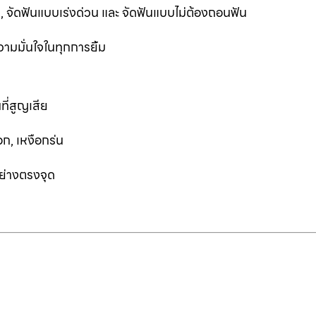
ฟัน, จัดฟันแบบเร่งด่วน และ จัดฟันแบบไม่ต้องถอนฟัน
ามมั่นใจในทุกการยิ้ม
ที่สูญเสีย
ก, เหงือกร่น
อย่างตรงจุด