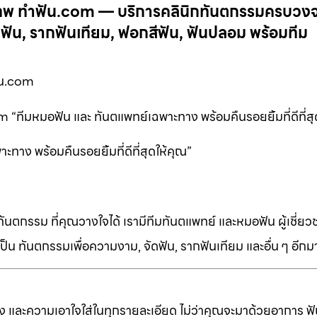
ุงเทพ ทำฟัน.com — บริการคลินิกทันตกรรมครบวง
ัน, รากฟันเทียม, ฟอกสีฟัน, ฟันปลอม พร้อมทีม
ัน.com
 “ทีมหมอฟัน และ ทันตแพทย์เฉพาะทาง พร้อมคืนรอยยิ้มที่ดีที่สุ
ทาง พร้อมคืนรอยยิ้มที่ดีที่สุดให้คุณ”
ทันตกรรม ที่คุณวางใจได้ เรามีทีมทันตแพทย์ และหมอฟัน ผู้เชี่ย
็น ทันตกรรมเพื่อความงาม, จัดฟัน, รากฟันเทียม และอื่น ๆ อีก
ง และความเอาใจใส่ในทุกรายละเอียด ไม่ว่าคุณจะมาด้วยอาการ ฟัน