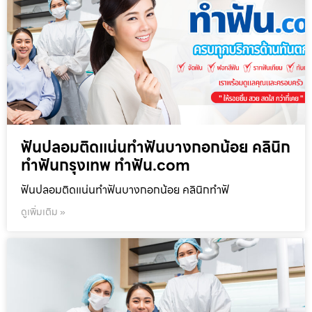
ฟันปลอมติดแน่นทำฟันบางกอกน้อย คลินิก
ทำฟันกรุงเทพ ทำฟัน.com
ฟันปลอมติดแน่นทำฟันบางกอกน้อย คลินิกทำฟั
ดูเพิ่มเติม »