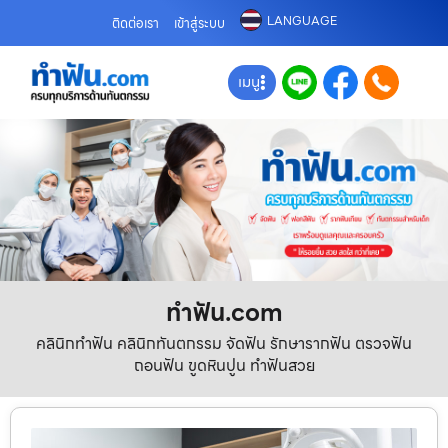
LANGUAGE
ติดต่อเรา
เข้าสู่ระบบ
เมนู
ทําฟัน.com
คลินิกทำฟัน คลินิกทันตกรรม จัดฟัน รักษารากฟัน ตรวจฟัน
ถอนฟัน ขูดหินปูน ทำฟันสวย