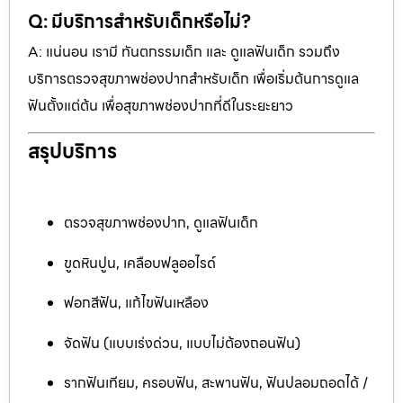
Q: มีบริการสำหรับเด็กหรือไม่?
A: แน่นอน เรามี ทันตกรรมเด็ก และ ดูแลฟันเด็ก รวมถึง
บริการตรวจสุขภาพช่องปากสำหรับเด็ก เพื่อเริ่มต้นการดูแล
ฟันตั้งแต่ต้น เพื่อสุขภาพช่องปากที่ดีในระยะยาว
สรุปบริการ
ตรวจสุขภาพช่องปาก, ดูแลฟันเด็ก
ขูดหินปูน, เคลือบฟลูออไรด์
ฟอกสีฟัน, แก้ไขฟันเหลือง
จัดฟัน (แบบเร่งด่วน, แบบไม่ต้องถอนฟัน)
รากฟันเทียม, ครอบฟัน, สะพานฟัน, ฟันปลอมถอดได้ /