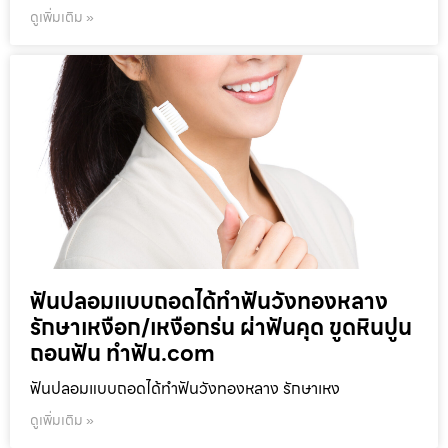
ดูเพิ่มเติม »
ฟันปลอมแบบถอดได้ทำฟันวังทองหลาง
รักษาเหงือก/เหงือกร่น ผ่าฟันคุด ขูดหินปูน
ถอนฟัน ทำฟัน.com
ฟันปลอมแบบถอดได้ทำฟันวังทองหลาง รักษาเหง
ดูเพิ่มเติม »