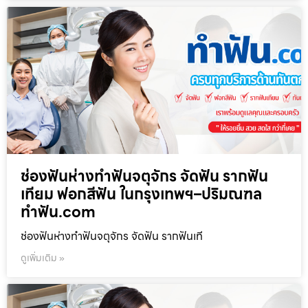
ช่องฟันห่างทำฟันจตุจักร จัดฟัน รากฟัน
เทียม ฟอกสีฟัน ในกรุงเทพฯ–ปริมณฑล
ทำฟัน.com
ช่องฟันห่างทำฟันจตุจักร จัดฟัน รากฟันเที
ดูเพิ่มเติม »