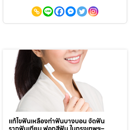
แก้ไขฟันเหลืองทำฟันบางบอน จัดฟัน
รากฟันเทียม ฟอกสีฟัน ในกรุงเทพฯ–