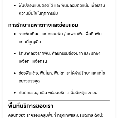
ฟันปลอมแบบถอดได้ และ ฟันปลอมติดแน่น เพื่อเสริม
ความมั่นใจในทุกการยิ้ม
การรักษาเฉพาะทางและซ่อมแซม
รากฟันเทียม และ ครอบฟัน / สะพานฟัน เพื่อคืนฟัน
แทนที่สูญเสีย
รักษาคลองรากฟัน, ศัลยกรรมช่องปาก และ รักษา
เหงือก, เหงือกร่น
ช่องฟันห่าง, ฟันโยก, ฟันหัก เราให้คำปรึกษาและแก้ไข
อย่างตรงจุด
ทันตกรรมฉุกเฉิน พร้อมบริการเมื่อมีเหตุเร่งด่วน
พื้นที่บริการของเรา
คลินิกของเราครอบคลุมพื้นที่ กรุงเทพและปริมณฑล ดังนี้: