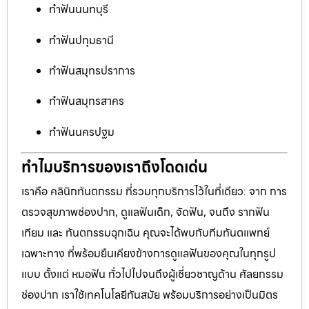
ทำฟันนนทบุรี
ทำฟันปทุมธานี
ทำฟันสมุทรปราการ
ทำฟันสมุทรสาคร
ทำฟันนครปฐม
ทำไมบริการของเราถึงโดดเด่น
เราคือ คลินิกทันตกรรม ที่รวมทุกบริการไว้ในที่เดียว: จาก การ
ตรวจสุขภาพช่องปาก, ดูแลฟันเด็ก, จัดฟัน, จนถึง รากฟัน
เทียม และ ทันตกรรมฉุกเฉิน คุณจะได้พบกับทีมทันตแพทย์
เฉพาะทาง ที่พร้อมยืนเคียงข้างการดูแลฟันของคุณในทุกรูป
แบบ ตั้งแต่ หมอฟัน ทั่วไปไปจนถึงผู้เชี่ยวชาญด้าน ศัลยกรรม
ช่องปาก เราใช้เทคโนโลยีทันสมัย พร้อมบริการอย่างเป็นมิตร