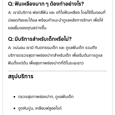
Q: ฟันเหลืองมาก ๆ ต้องทำอย่างไร?
A: เรามีบริการ ฟอกสีฟัน และ แก้ไขฟันเหลือง โดยใช้ขั้นตอนที่
ปลอดภัยและได้ผล พร้อมคำแนะนำดูแลหลังการรักษา เพื่อให้
รอยยิ้มของคุณสว่างขึ้น
Q: มีบริการสำหรับเด็กหรือไม่?
A: แน่นอน เรามี ทันตกรรมเด็ก และ ดูแลฟันเด็ก รวมถึง
บริการตรวจสุขภาพช่องปากสำหรับเด็ก เพื่อเริ่มต้นการดูแล
ฟันตั้งแต่ต้น เพื่อสุขภาพช่องปากที่ดีในระยะยาว
สรุปบริการ
ตรวจสุขภาพช่องปาก, ดูแลฟันเด็ก
ขูดหินปูน, เคลือบฟลูออไรด์