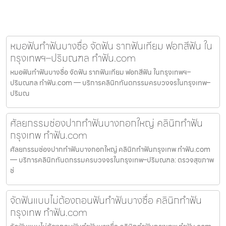
หมอฟันทำฟันบางซื่อ จัดฟัน รากฟันเทียม ฟอกสีฟัน ใน
กรุงเทพฯ–ปริมณฑล ทำฟัน.com
หมอฟันทำฟันบางซื่อ จัดฟัน รากฟันเทียม ฟอกสีฟัน ในกรุงเทพฯ–
ปริมณฑล ทำฟัน.com — บริการคลินิกทันตกรรมครบวงจรในกรุงเทพ–
ปริมณ
ศัลยกรรมช่องปากทำฟันบางกอกใหญ่ คลินิกทำฟัน
กรุงเทพ ทำฟัน.com
ศัลยกรรมช่องปากทำฟันบางกอกใหญ่ คลินิกทำฟันกรุงเทพ ทำฟัน.com
— บริการคลินิกทันตกรรมครบวงจรในกรุงเทพ–ปริมณฑล: ตรวจสุขภาพ
ช่
จัดฟันแบบไม่ต้องถอนฟันทำฟันบางซื่อ คลินิกทำฟัน
กรุงเทพ ทำฟัน.com