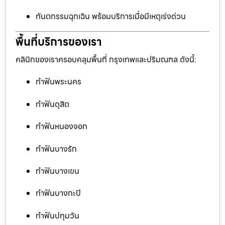
ทันตกรรมฉุกเฉิน พร้อมบริการเมื่อมีเหตุเร่งด่วน
พื้นที่บริการของเรา
คลินิกของเราครอบคลุมพื้นที่ กรุงเทพและปริมณฑล ดังนี้:
ทำฟันพระนคร
ทำฟันดุสิต
ทำฟันหนองจอก
ทำฟันบางรัก
ทำฟันบางเขน
ทำฟันบางกะปิ
ทำฟันปทุมวัน