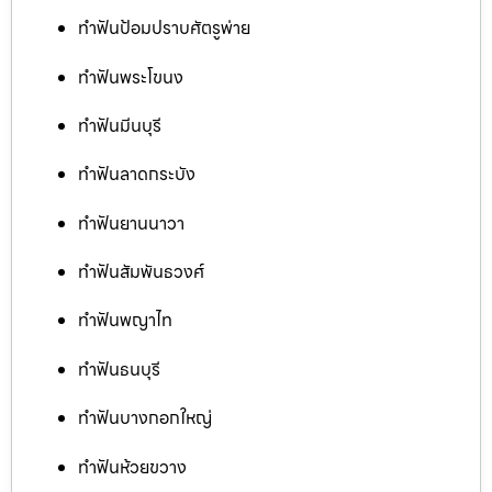
ทำฟันป้อมปราบศัตรูพ่าย
ทำฟันพระโขนง
ทำฟันมีนบุรี
ทำฟันลาดกระบัง
ทำฟันยานนาวา
ทำฟันสัมพันธวงศ์
ทำฟันพญาไท
ทำฟันธนบุรี
ทำฟันบางกอกใหญ่
ทำฟันห้วยขวาง