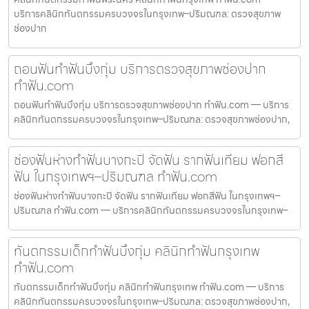
บริการคลินิกทันตกรรมครบวงจรในกรุงเทพ–ปริมณฑล: ตรวจสุขภาพ
ช่องปาก
ถอนฟันทำฟันบึงกุ่ม บริการตรวจสุขภาพช่องปาก
ทำฟัน.com
ถอนฟันทำฟันบึงกุ่ม บริการตรวจสุขภาพช่องปาก ทำฟัน.com — บริการ
คลินิกทันตกรรมครบวงจรในกรุงเทพ–ปริมณฑล: ตรวจสุขภาพช่องปาก,
ช่องฟันห่างทำฟันบางกะปิ จัดฟัน รากฟันเทียม ฟอกสี
ฟัน ในกรุงเทพฯ–ปริมณฑล ทำฟัน.com
ช่องฟันห่างทำฟันบางกะปิ จัดฟัน รากฟันเทียม ฟอกสีฟัน ในกรุงเทพฯ–
ปริมณฑล ทำฟัน.com — บริการคลินิกทันตกรรมครบวงจรในกรุงเทพ–
ทันตกรรมเด็กทำฟันบึงกุ่ม คลินิกทำฟันกรุงเทพ
ทำฟัน.com
ทันตกรรมเด็กทำฟันบึงกุ่ม คลินิกทำฟันกรุงเทพ ทำฟัน.com — บริการ
คลินิกทันตกรรมครบวงจรในกรุงเทพ–ปริมณฑล: ตรวจสุขภาพช่องปาก,