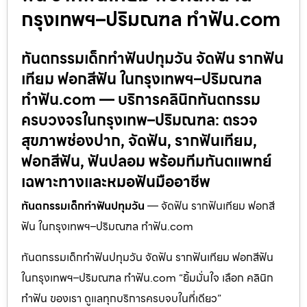
กรุงเทพฯ–ปริมณฑล ทำฟัน.com
ทันตกรรมเด็กทำฟันปทุมวัน จัดฟัน รากฟัน
เทียม ฟอกสีฟัน ในกรุงเทพฯ–ปริมณฑล
ทำฟัน.com — บริการคลินิกทันตกรรม
ครบวงจรในกรุงเทพ–ปริมณฑล: ตรวจ
สุขภาพช่องปาก, จัดฟัน, รากฟันเทียม,
ฟอกสีฟัน, ฟันปลอม พร้อมทีมทันตแพทย์
เฉพาะทางและหมอฟันมืออาชีพ
ทันตกรรมเด็กทำฟันปทุมวัน
— จัดฟัน รากฟันเทียม ฟอกสี
ฟัน ในกรุงเทพฯ–ปริมณฑล ทำฟัน.com
ทันตกรรมเด็กทำฟันปทุมวัน จัดฟัน รากฟันเทียม ฟอกสีฟัน
ในกรุงเทพฯ–ปริมณฑล ทำฟัน.com “ยิ้มมั่นใจ เลือก คลินิก
ทำฟัน ของเรา ดูแลทุกบริการครบจบในที่เดียว”