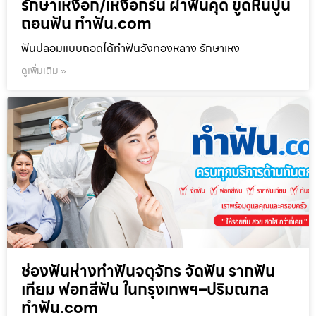
รักษาเหงือก/เหงือกร่น ผ่าฟันคุด ขูดหินปูน
ถอนฟัน ทำฟัน.com
ฟันปลอมแบบถอดได้ทำฟันวังทองหลาง รักษาเหง
ดูเพิ่มเติม »
ช่องฟันห่างทำฟันจตุจักร จัดฟัน รากฟัน
เทียม ฟอกสีฟัน ในกรุงเทพฯ–ปริมณฑล
ทำฟัน.com