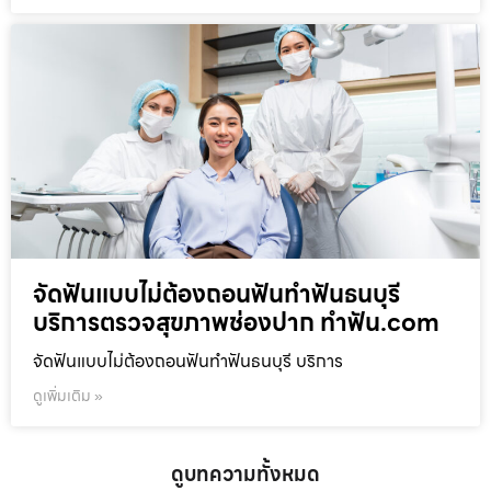
จัดฟันแบบไม่ต้องถอนฟันทำฟันธนบุรี
บริการตรวจสุขภาพช่องปาก ทำฟัน.com
จัดฟันแบบไม่ต้องถอนฟันทำฟันธนบุรี บริการ
ดูเพิ่มเติม »
ดูบทความทั้งหมด