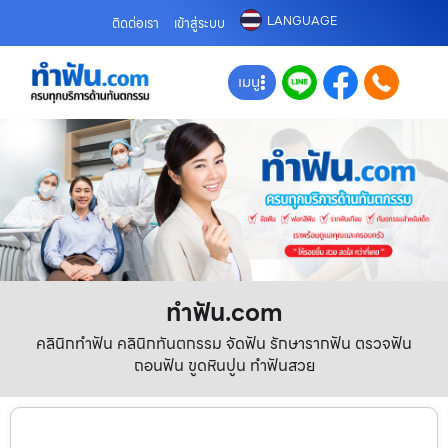
LANGUAGE
ติดต่อเรา
เข้าสู่ระบบ
เมนู
ทําฟัน.com
คลินิกทำฟัน คลินิกทันตกรรม จัดฟัน รักษารากฟัน ตรวจฟัน
ถอนฟัน ขูดหินปูน ทำฟันสวย