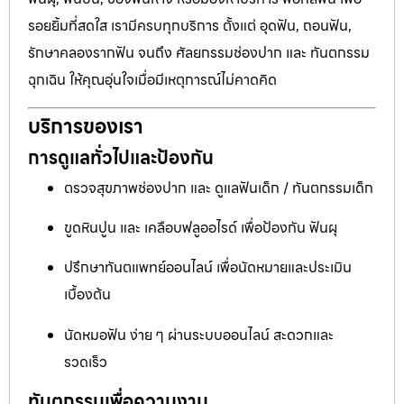
รอยยิ้มที่สดใส เรามีครบทุกบริการ ตั้งแต่ อุดฟัน, ถอนฟัน,
รักษาคลองรากฟัน จนถึง ศัลยกรรมช่องปาก และ ทันตกรรม
ฉุกเฉิน ให้คุณอุ่นใจเมื่อมีเหตุการณ์ไม่คาดคิด
บริการของเรา
การดูแลทั่วไปและป้องกัน
ตรวจสุขภาพช่องปาก และ ดูแลฟันเด็ก / ทันตกรรมเด็ก
ขูดหินปูน และ เคลือบฟลูออไรด์ เพื่อป้องกัน ฟันผุ
ปรึกษาทันตแพทย์ออนไลน์ เพื่อนัดหมายและประเมิน
เบื้องต้น
นัดหมอฟัน ง่าย ๆ ผ่านระบบออนไลน์ สะดวกและ
รวดเร็ว
ทันตกรรมเพื่อความงาม