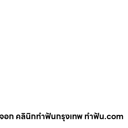
จอก คลินิกทำฟันกรุงเทพ ทำฟัน.com