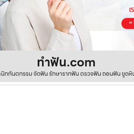
ทําฟัน.com
ลินิกทันตกรรม จัดฟัน รักษารากฟัน ตรวจฟัน ถอนฟัน ขูดห