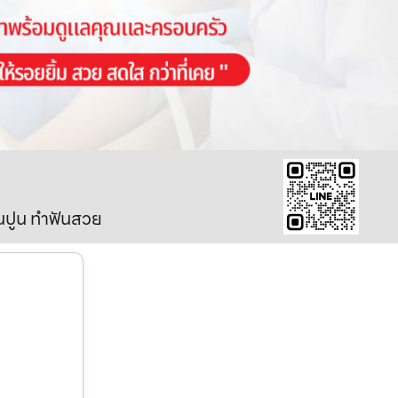
ินปูน ทำฟันสวย