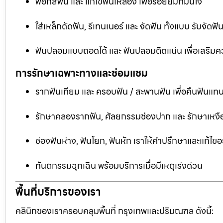
ฟอกสีฟัน และ แก้ไขฟันเหลือง เพื่อรอยยิ้มที่มั่นใจ
ใส่เหล็กดัดฟัน, รีเทนเนอร์ และ จัดฟัน ทั้งแบบ รับจัด
ฟันปลอมแบบถอดได้ และ ฟันปลอมติดแน่น เพื่อเสริมคว
การรักษาเฉพาะทางและซ่อมแซม
รากฟันเทียม และ ครอบฟัน / สะพานฟัน เพื่อคืนฟันแทน
รักษาคลองรากฟัน, ศัลยกรรมช่องปาก และ รักษาเหงือ
ช่องฟันห่าง, ฟันโยก, ฟันหัก เราให้คำปรึกษาและแก้ไข
ทันตกรรมฉุกเฉิน พร้อมบริการเมื่อมีเหตุเร่งด่วน
พื้นที่บริการของเรา
คลินิกของเราครอบคลุมพื้นที่ กรุงเทพและปริมณฑล ดังนี้: