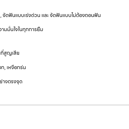
ฟัน, จัดฟันแบบเร่งด่วน และ จัดฟันแบบไม่ต้องถอนฟัน
ามมั่นใจในทุกการยิ้ม
ที่สูญเสีย
ก, เหงือกร่น
อย่างตรงจุด