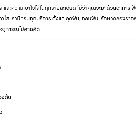
ง และความเอาใจใส่ในทุกรายละเอียด ไม่ว่าคุณจะมาด้วยอาการ ฟัน
ี่สดใส เรามีครบทุกบริการ ตั้งแต่ อุดฟัน, ถอนฟัน, รักษาคลองราก
เหตุการณ์ไม่คาดคิด
ก
องต้น
ว