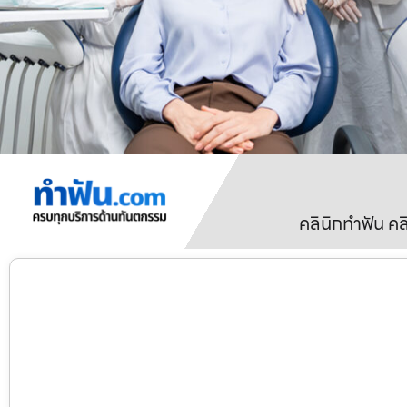
คลินิกทำฟัน ค