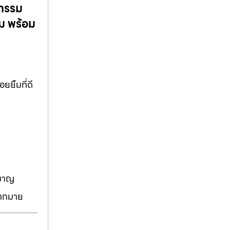
ตกรรม
ม พร้อม
ิ้มที่ดี
วชาญ
มากมาย