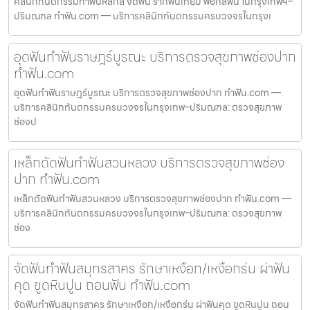
คลินิกทันตกรรมทำฟันหลักสี่ จัดฟัน รากฟันเทียม ฟอกสีฟัน ในกรุงเทพฯ–
ปริมณฑล ทำฟัน.com — บริการคลินิกทันตกรรมครบวงจรในกรุงเ
อุดฟันทำฟันราษฎร์บูรณะ บริการตรวจสุขภาพช่องปาก
ทำฟัน.com
อุดฟันทำฟันราษฎร์บูรณะ บริการตรวจสุขภาพช่องปาก ทำฟัน.com —
บริการคลินิกทันตกรรมครบวงจรในกรุงเทพ–ปริมณฑล: ตรวจสุขภาพ
ช่องป
เหล็กดัดฟันทำฟันสวนหลวง บริการตรวจสุขภาพช่อง
ปาก ทำฟัน.com
เหล็กดัดฟันทำฟันสวนหลวง บริการตรวจสุขภาพช่องปาก ทำฟัน.com —
บริการคลินิกทันตกรรมครบวงจรในกรุงเทพ–ปริมณฑล: ตรวจสุขภาพ
ช่อง
จัดฟันทำฟันสมุทรสาคร รักษาเหงือก/เหงือกร่น ผ่าฟัน
คุด ขูดหินปูน ถอนฟัน ทำฟัน.com
จัดฟันทำฟันสมุทรสาคร รักษาเหงือก/เหงือกร่น ผ่าฟันคุด ขูดหินปูน ถอน