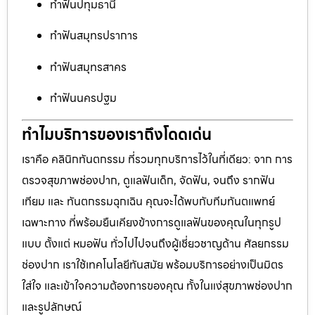
ทำฟันปทุมธานี
ทำฟันสมุทรปราการ
ทำฟันสมุทรสาคร
ทำฟันนครปฐม
ทำไมบริการของเราถึงโดดเด่น
เราคือ คลินิกทันตกรรม ที่รวมทุกบริการไว้ในที่เดียว: จาก การ
ตรวจสุขภาพช่องปาก, ดูแลฟันเด็ก, จัดฟัน, จนถึง รากฟัน
เทียม และ ทันตกรรมฉุกเฉิน คุณจะได้พบกับทีมทันตแพทย์
เฉพาะทาง ที่พร้อมยืนเคียงข้างการดูแลฟันของคุณในทุกรูป
แบบ ตั้งแต่ หมอฟัน ทั่วไปไปจนถึงผู้เชี่ยวชาญด้าน ศัลยกรรม
ช่องปาก เราใช้เทคโนโลยีทันสมัย พร้อมบริการอย่างเป็นมิตร
ใส่ใจ และเข้าใจความต้องการของคุณ ทั้งในแง่สุขภาพช่องปาก
และรูปลักษณ์