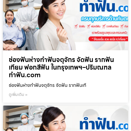
ช่องฟันห่างทำฟันจตุจักร จัดฟัน รากฟัน
เทียม ฟอกสีฟัน ในกรุงเทพฯ–ปริมณฑล
ทำฟัน.com
ช่องฟันห่างทำฟันจตุจักร จัดฟัน รากฟันเที
ดูเพิ่มเติม »