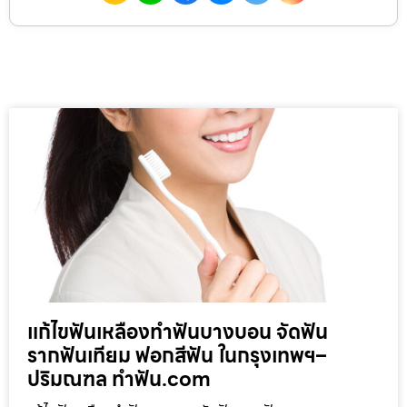
แก้ไขฟันเหลืองทำฟันบางบอน จัดฟัน
รากฟันเทียม ฟอกสีฟัน ในกรุงเทพฯ–
ปริมณฑล ทำฟัน.com