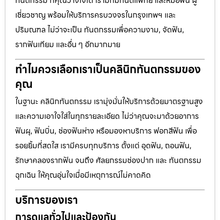
ทันตกรรม ที่คุณวางใจได้ เรามีทีมทันตแพทย์ และหมอฟัน ผู้
เชี่ยวชาญ พร้อมให้บริการครบวงจรในกรุงเทพฯ และ
ปริมณฑล ไม่ว่าจะเป็น ทันตกรรมเพื่อความงาม, จัดฟัน,
รากฟันเทียม และอื่น ๆ อีกมากมาย
ทำไมควรเลือกเราเป็นคลินิกทันตกรรมของ
คุณ
ในฐานะ คลินิกทันตกรรม เรามุ่งมั่นให้บริการด้วยมาตรฐานสูง
และความเอาใจใส่ในทุกรายละเอียด ไม่ว่าคุณจะมาด้วยอาการ
ฟันผุ, ฟันบิ่น, ช่องฟันห่าง หรือมองหาบริการ ฟอกสีฟัน เพื่อ
รอยยิ้มที่สดใส เรามีครบทุกบริการ ตั้งแต่ อุดฟัน, ถอนฟัน,
รักษาคลองรากฟัน จนถึง ศัลยกรรมช่องปาก และ ทันตกรรม
ฉุกเฉิน ให้คุณอุ่นใจเมื่อมีเหตุการณ์ไม่คาดคิด
บริการของเรา
การดูแลทั่วไปและป้องกัน