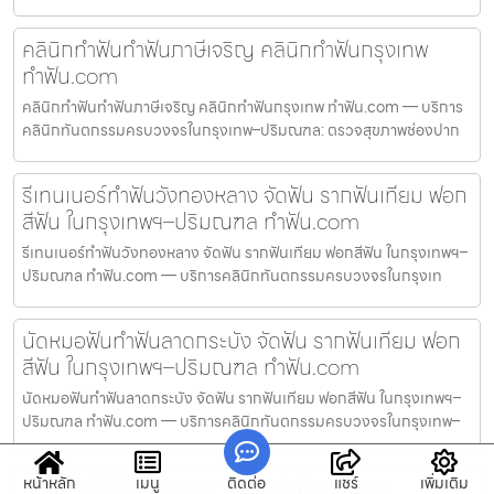
คลินิกทำฟันทำฟันภาษีเจริญ คลินิกทำฟันกรุงเทพ
ทำฟัน.com
คลินิกทำฟันทำฟันภาษีเจริญ คลินิกทำฟันกรุงเทพ ทำฟัน.com — บริการ
คลินิกทันตกรรมครบวงจรในกรุงเทพ–ปริมณฑล: ตรวจสุขภาพช่องปาก
รีเทนเนอร์ทำฟันวังทองหลาง จัดฟัน รากฟันเทียม ฟอก
สีฟัน ในกรุงเทพฯ–ปริมณฑล ทำฟัน.com
รีเทนเนอร์ทำฟันวังทองหลาง จัดฟัน รากฟันเทียม ฟอกสีฟัน ในกรุงเทพฯ–
ปริมณฑล ทำฟัน.com — บริการคลินิกทันตกรรมครบวงจรในกรุงเท
นัดหมอฟันทำฟันลาดกระบัง จัดฟัน รากฟันเทียม ฟอก
สีฟัน ในกรุงเทพฯ–ปริมณฑล ทำฟัน.com
นัดหมอฟันทำฟันลาดกระบัง จัดฟัน รากฟันเทียม ฟอกสีฟัน ในกรุงเทพฯ–
ปริมณฑล ทำฟัน.com — บริการคลินิกทันตกรรมครบวงจรในกรุงเทพ–
หมอฟันทำฟันสวนหลวง คลินิกทำฟันกรุงเทพ
หน้าหลัก
เมนู
ติดต่อ
แชร์
เพิ่มเติม