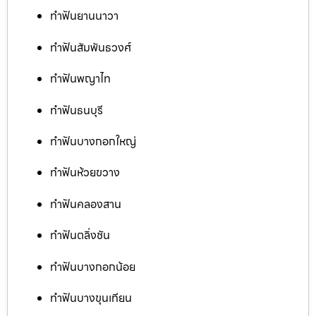
ทำฟันยานนาวา
ทำฟันสัมพันธวงศ์
ทำฟันพญาไท
ทำฟันธนบุรี
ทำฟันบางกอกใหญ่
ทำฟันห้วยขวาง
ทำฟันคลองสาน
ทำฟันตลิ่งชัน
ทำฟันบางกอกน้อย
ทำฟันบางขุนเทียน