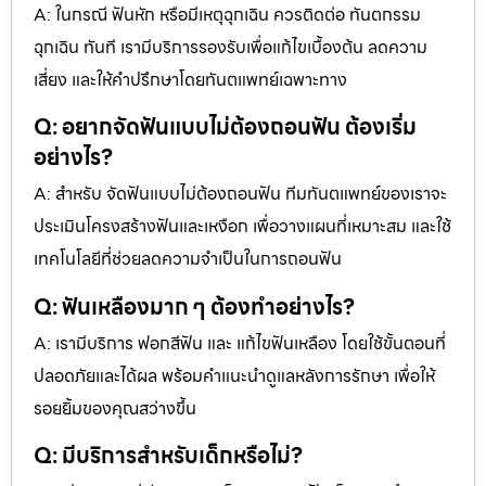
A: ในกรณี ฟันหัก หรือมีเหตุฉุกเฉิน ควรติดต่อ ทันตกรรม
ฉุกเฉิน ทันที เรามีบริการรองรับเพื่อแก้ไขเบื้องต้น ลดความ
เสี่ยง และให้คำปรึกษาโดยทันตแพทย์เฉพาะทาง
Q: อยากจัดฟันแบบไม่ต้องถอนฟัน ต้องเริ่ม
อย่างไร?
A: สำหรับ จัดฟันแบบไม่ต้องถอนฟัน ทีมทันตแพทย์ของเราจะ
ประเมินโครงสร้างฟันและเหงือก เพื่อวางแผนที่เหมาะสม และใช้
เทคโนโลยีที่ช่วยลดความจำเป็นในการถอนฟัน
Q: ฟันเหลืองมาก ๆ ต้องทำอย่างไร?
A: เรามีบริการ ฟอกสีฟัน และ แก้ไขฟันเหลือง โดยใช้ขั้นตอนที่
ปลอดภัยและได้ผล พร้อมคำแนะนำดูแลหลังการรักษา เพื่อให้
รอยยิ้มของคุณสว่างขึ้น
Q: มีบริการสำหรับเด็กหรือไม่?