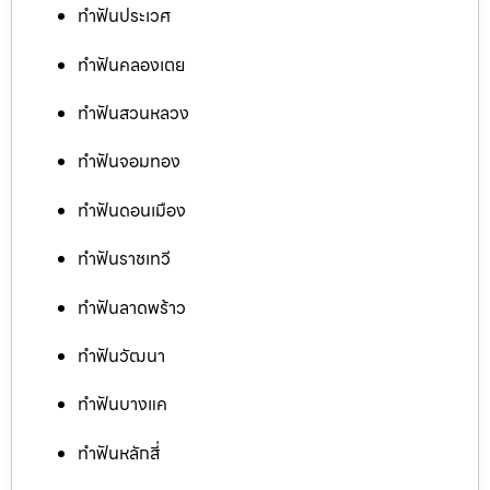
ทำฟันประเวศ
ทำฟันคลองเตย
ทำฟันสวนหลวง
ทำฟันจอมทอง
ทำฟันดอนเมือง
ทำฟันราชเทวี
ทำฟันลาดพร้าว
ทำฟันวัฒนา
ทำฟันบางแค
ทำฟันหลักสี่