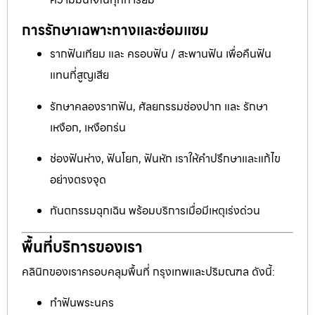
การรักษาเฉพาะทางและซ่อมแซม
รากฟันเทียม และ ครอบฟัน / สะพานฟัน เพื่อคืนฟัน
แทนที่สูญเสีย
รักษาคลองรากฟัน, ศัลยกรรมช่องปาก และ รักษา
เหงือก, เหงือกร่น
ช่องฟันห่าง, ฟันโยก, ฟันหัก เราให้คำปรึกษาและแก้ไข
อย่างตรงจุด
ทันตกรรมฉุกเฉิน พร้อมบริการเมื่อมีเหตุเร่งด่วน
พื้นที่บริการของเรา
คลินิกของเราครอบคลุมพื้นที่ กรุงเทพและปริมณฑล ดังนี้:
ทำฟันพระนคร