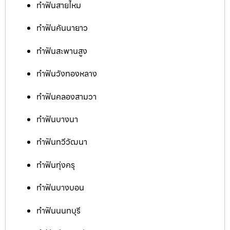
ทำฟันสายไหม
ทำฟันคันนายาว
ทำฟันสะพานสูง
ทำฟันวังทองหลาง
ทำฟันคลองสามวา
ทำฟันบางนา
ทำฟันทวีวัฒนา
ทำฟันทุ่งครุ
ทำฟันบางบอน
ทำฟันนนทบุรี