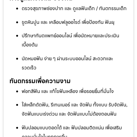
ตรวจสุขภาพช่องปาก และ ดูแลฟันเด็ก / ทันตกรรมเด็ก
ขูดหินปูน และ เคลือบฟลูออไรด์ เพื่อป้องกัน ฟันผุ
ปรึกษาทันตแพทย์ออนไลน์ เพื่อนัดหมายและประเมิน
เบื้องต้น
นัดหมอฟัน ง่าย ๆ ผ่านระบบออนไลน์ สะดวกและ
รวดเร็ว
ทันตกรรมเพื่อความงาม
ฟอกสีฟัน และ แก้ไขฟันเหลือง เพื่อรอยยิ้มที่มั่นใจ
ใส่เหล็กดัดฟัน, รีเทนเนอร์ และ จัดฟัน ทั้งแบบ รับจัดฟัน,
จัดฟันแบบเร่งด่วน และ จัดฟันแบบไม่ต้องถอนฟัน
ฟันปลอมแบบถอดได้ และ ฟันปลอมติดแน่น เพื่อเสริม
ความมั่นใจในทุกการยิ้ม