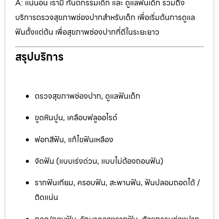
A: แน่นอน เรามี ทันตกรรมเด็ก และ ดูแลฟันเด็ก รวมถึง
บริการตรวจสุขภาพช่องปากสำหรับเด็ก เพื่อเริ่มต้นการดูแล
ฟันตั้งแต่ต้น เพื่อสุขภาพช่องปากที่ดีในระยะยาว
สรุปบริการ
ตรวจสุขภาพช่องปาก, ดูแลฟันเด็ก
ขูดหินปูน, เคลือบฟลูออไรด์
ฟอกสีฟัน, แก้ไขฟันเหลือง
จัดฟัน (แบบเร่งด่วน, แบบไม่ต้องถอนฟัน)
รากฟันเทียม, ครอบฟัน, สะพานฟัน, ฟันปลอมถอดได้ /
ติดแน่น