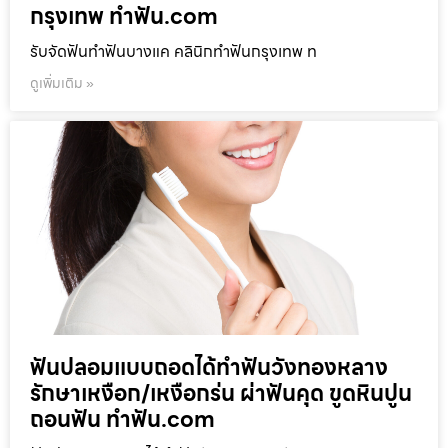
กรุงเทพ ทำฟัน.com
รับจัดฟันทำฟันบางแค คลินิกทำฟันกรุงเทพ ท
ดูเพิ่มเติม »
ฟันปลอมแบบถอดได้ทำฟันวังทองหลาง
รักษาเหงือก/เหงือกร่น ผ่าฟันคุด ขูดหินปูน
ถอนฟัน ทำฟัน.com