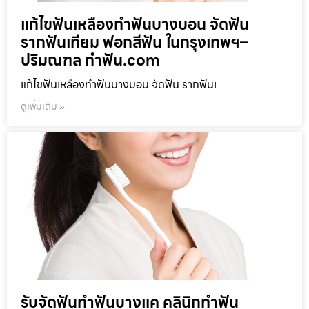
แก้ไขฟันเหลืองทำฟันบางบอน จัดฟัน
รากฟันเทียม ฟอกสีฟัน ในกรุงเทพฯ–
ปริมณฑล ทำฟัน.com
แก้ไขฟันเหลืองทำฟันบางบอน จัดฟัน รากฟันเ
ดูเพิ่มเติม »
รับจัดฟันทำฟันบางแค คลินิกทำฟัน