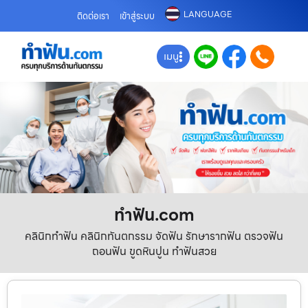
LANGUAGE
ติดต่อเรา
เข้าสู่ระบบ
เมนู
ทําฟัน.com
คลินิกทำฟัน คลินิกทันตกรรม จัดฟัน รักษารากฟัน ตรวจฟัน
ถอนฟัน ขูดหินปูน ทำฟันสวย