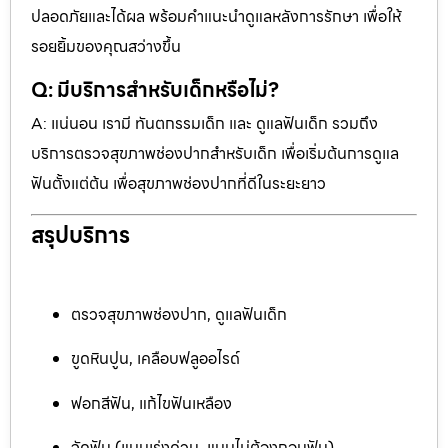
ปลอดภัยและได้ผล พร้อมคำแนะนำดูแลหลังการรักษา เพื่อให้
รอยยิ้มของคุณสว่างขึ้น
Q: มีบริการสำหรับเด็กหรือไม่?
A: แน่นอน เรามี ทันตกรรมเด็ก และ ดูแลฟันเด็ก รวมถึง
บริการตรวจสุขภาพช่องปากสำหรับเด็ก เพื่อเริ่มต้นการดูแล
ฟันตั้งแต่ต้น เพื่อสุขภาพช่องปากที่ดีในระยะยาว
สรุปบริการ
ตรวจสุขภาพช่องปาก, ดูแลฟันเด็ก
ขูดหินปูน, เคลือบฟลูออไรด์
ฟอกสีฟัน, แก้ไขฟันเหลือง
จัดฟัน (แบบเร่งด่วน, แบบไม่ต้องถอนฟัน)