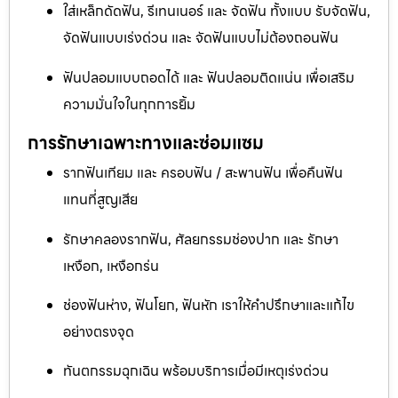
ใส่เหล็กดัดฟัน, รีเทนเนอร์ และ จัดฟัน ทั้งแบบ รับจัดฟัน,
จัดฟันแบบเร่งด่วน และ จัดฟันแบบไม่ต้องถอนฟัน
ฟันปลอมแบบถอดได้ และ ฟันปลอมติดแน่น เพื่อเสริม
ความมั่นใจในทุกการยิ้ม
การรักษาเฉพาะทางและซ่อมแซม
รากฟันเทียม และ ครอบฟัน / สะพานฟัน เพื่อคืนฟัน
แทนที่สูญเสีย
รักษาคลองรากฟัน, ศัลยกรรมช่องปาก และ รักษา
เหงือก, เหงือกร่น
ช่องฟันห่าง, ฟันโยก, ฟันหัก เราให้คำปรึกษาและแก้ไข
อย่างตรงจุด
ทันตกรรมฉุกเฉิน พร้อมบริการเมื่อมีเหตุเร่งด่วน