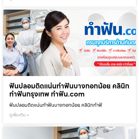
ฟันปลอมติดแน่นทำฟันบางกอกน้อย คลินิก
ทำฟันกรุงเทพ ทำฟัน.com
ฟันปลอมติดแน่นทำฟันบางกอกน้อย คลินิกทำฟั
ดูเพิ่มเติม »