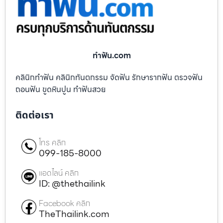
ทําฟัน.com
คลินิกทำฟัน คลินิกทันตกรรม จัดฟัน รักษารากฟัน ตรวจฟัน
ถอนฟัน ขูดหินปูน ทำฟันสวย
ติดต่อเรา
โทร คลิก
099-185-8000
แอดไลน์ คลิก
ID: @thethailink
Facebook คลิก
TheThailink.com