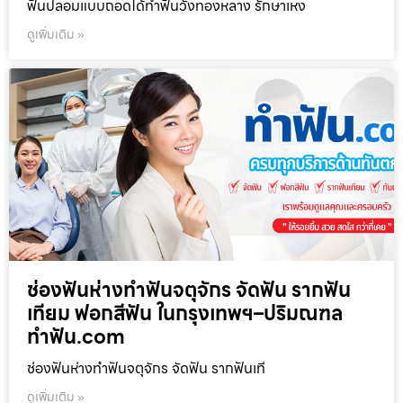
ฟันปลอมแบบถอดได้ทำฟันวังทองหลาง รักษาเหง
ดูเพิ่มเติม »
ช่องฟันห่างทำฟันจตุจักร จัดฟัน รากฟัน
เทียม ฟอกสีฟัน ในกรุงเทพฯ–ปริมณฑล
ทำฟัน.com
ช่องฟันห่างทำฟันจตุจักร จัดฟัน รากฟันเที
ดูเพิ่มเติม »