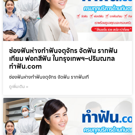
ช่องฟันห่างทำฟันจตุจักร จัดฟัน รากฟัน
เทียม ฟอกสีฟัน ในกรุงเทพฯ–ปริมณฑล
ทำฟัน.com
ช่องฟันห่างทำฟันจตุจักร จัดฟัน รากฟันเที
ดูเพิ่มเติม »