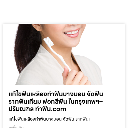
แก้ไขฟันเหลืองทำฟันบางบอน จัดฟัน
รากฟันเทียม ฟอกสีฟัน ในกรุงเทพฯ–
ปริมณฑล ทำฟัน.com
แก้ไขฟันเหลืองทำฟันบางบอน จัดฟัน รากฟันเ