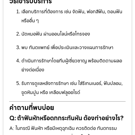
วิธีเข้ารับบริการ
เลือกบริการที่ต้องการ เช่น จัดฟัน, ฟอกสีฟัน, ถอนฟัน
หรืออื่น ๆ
นัดหมอฟัน ผ่านออนไลน์หรือโทรจอง
พบ ทันตแพทย์ เพื่อประเมินและวางแผนการรักษา
ดำเนินการรักษาโดยทีมผู้เชี่ยวชาญ พร้อมติดตามผลอ
ย่างต่อเนื่อง
รับการดูแลหลังการรักษา เช่น ใส่รีเทนเนอร์, ฟันปลอม,
ขูดหินปูน หรือ เคลือบฟลูออไรด์
คำถามที่พบบ่อย
Q: ถ้าฟันหักหรือตกกระทันหัน ต้องทำอย่างไร?
A: ในกรณี ฟันหัก หรือมีเหตุฉุกเฉิน ควรติดต่อ ทันตกรรม