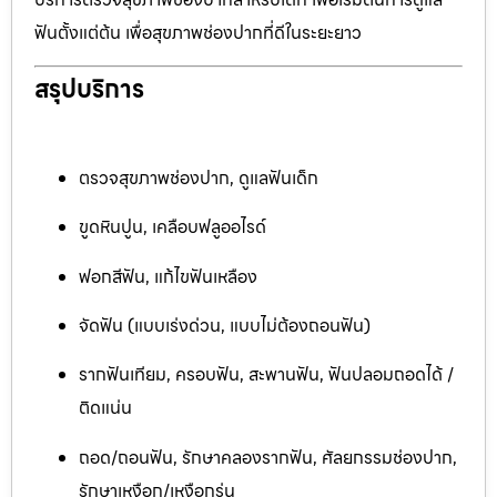
ฟันตั้งแต่ต้น เพื่อสุขภาพช่องปากที่ดีในระยะยาว
สรุปบริการ
ตรวจสุขภาพช่องปาก, ดูแลฟันเด็ก
ขูดหินปูน, เคลือบฟลูออไรด์
ฟอกสีฟัน, แก้ไขฟันเหลือง
จัดฟัน (แบบเร่งด่วน, แบบไม่ต้องถอนฟัน)
รากฟันเทียม, ครอบฟัน, สะพานฟัน, ฟันปลอมถอดได้ /
ติดแน่น
ถอด/ถอนฟัน, รักษาคลองรากฟัน, ศัลยกรรมช่องปาก,
รักษาเหงือก/เหงือกร่น