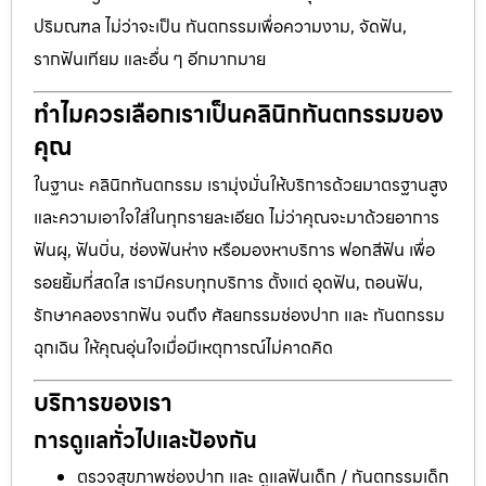
ปริมณฑล ไม่ว่าจะเป็น ทันตกรรมเพื่อความงาม, จัดฟัน,
รากฟันเทียม และอื่น ๆ อีกมากมาย
ทำไมควรเลือกเราเป็นคลินิกทันตกรรมของ
คุณ
ในฐานะ คลินิกทันตกรรม เรามุ่งมั่นให้บริการด้วยมาตรฐานสูง
และความเอาใจใส่ในทุกรายละเอียด ไม่ว่าคุณจะมาด้วยอาการ
ฟันผุ, ฟันบิ่น, ช่องฟันห่าง หรือมองหาบริการ ฟอกสีฟัน เพื่อ
รอยยิ้มที่สดใส เรามีครบทุกบริการ ตั้งแต่ อุดฟัน, ถอนฟัน,
รักษาคลองรากฟัน จนถึง ศัลยกรรมช่องปาก และ ทันตกรรม
ฉุกเฉิน ให้คุณอุ่นใจเมื่อมีเหตุการณ์ไม่คาดคิด
บริการของเรา
การดูแลทั่วไปและป้องกัน
ตรวจสุขภาพช่องปาก และ ดูแลฟันเด็ก / ทันตกรรมเด็ก