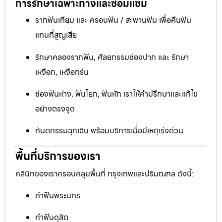
การรักษาเฉพาะทางและซ่อมแซม
รากฟันเทียม และ ครอบฟัน / สะพานฟัน เพื่อคืนฟัน
แทนที่สูญเสีย
รักษาคลองรากฟัน, ศัลยกรรมช่องปาก และ รักษา
เหงือก, เหงือกร่น
ช่องฟันห่าง, ฟันโยก, ฟันหัก เราให้คำปรึกษาและแก้ไข
อย่างตรงจุด
ทันตกรรมฉุกเฉิน พร้อมบริการเมื่อมีเหตุเร่งด่วน
พื้นที่บริการของเรา
คลินิกของเราครอบคลุมพื้นที่ กรุงเทพและปริมณฑล ดังนี้:
ทำฟันพระนคร
ทำฟันดุสิต