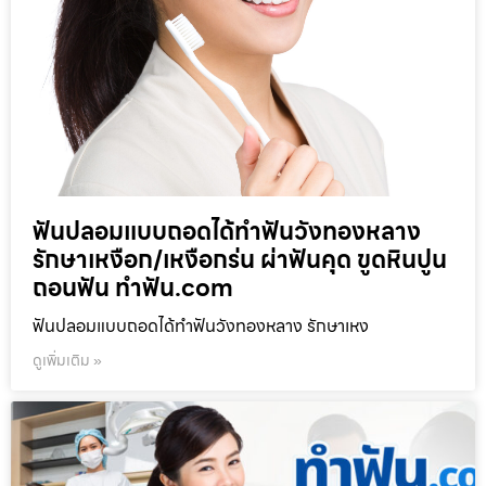
ฟันปลอมแบบถอดได้ทำฟันวังทองหลาง
รักษาเหงือก/เหงือกร่น ผ่าฟันคุด ขูดหินปูน
ถอนฟัน ทำฟัน.com
ฟันปลอมแบบถอดได้ทำฟันวังทองหลาง รักษาเหง
ดูเพิ่มเติม »