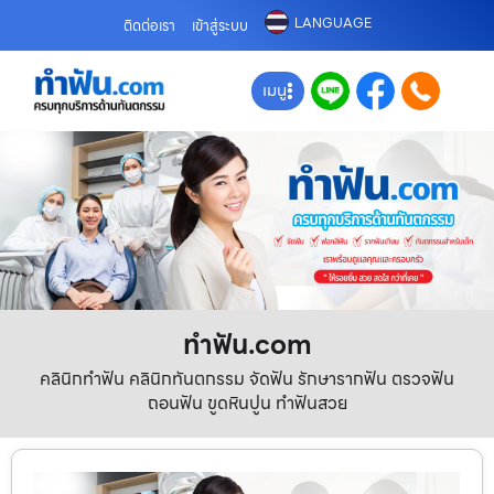
LANGUAGE
ติดต่อเรา
เข้าสู่ระบบ
เมนู
ทําฟัน.com
คลินิกทำฟัน คลินิกทันตกรรม จัดฟัน รักษารากฟัน ตรวจฟัน
ถอนฟัน ขูดหินปูน ทำฟันสวย