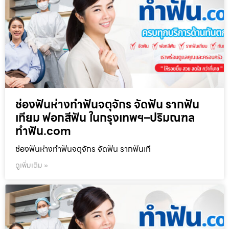
ช่องฟันห่างทำฟันจตุจักร จัดฟัน รากฟัน
เทียม ฟอกสีฟัน ในกรุงเทพฯ–ปริมณฑล
ทำฟัน.com
ช่องฟันห่างทำฟันจตุจักร จัดฟัน รากฟันเที
ดูเพิ่มเติม »