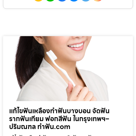
แก้ไขฟันเหลืองทำฟันบางบอน จัดฟัน
รากฟันเทียม ฟอกสีฟัน ในกรุงเทพฯ–
ปริมณฑล ทำฟัน.com