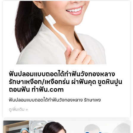
ฟันปลอมแบบถอดได้ทำฟันวังทองหลาง
รักษาเหงือก/เหงือกร่น ผ่าฟันคุด ขูดหินปูน
ถอนฟัน ทำฟัน.com
ฟันปลอมแบบถอดได้ทำฟันวังทองหลาง รักษาเหง
ดูเพิ่มเติม »