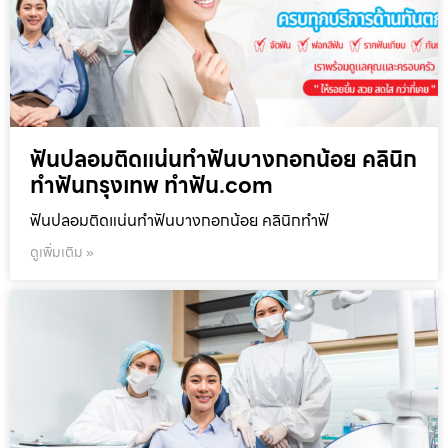
ฟันปลอมติดแน่นทำฟันบางกอกน้อย คลินิก
ทำฟันกรุงเทพ ทำฟัน.com
ฟันปลอมติดแน่นทำฟันบางกอกน้อย คลินิกทำฟั
ดูเพิ่มเติม »