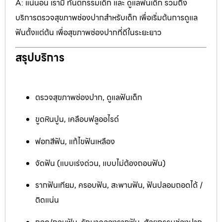
A: แน่นอน เรามี ทันตกรรมเด็ก และ ดูแลฟันเด็ก รวมถึง
บริการตรวจสุขภาพช่องปากสำหรับเด็ก เพื่อเริ่มต้นการดูแล
ฟันตั้งแต่ต้น เพื่อสุขภาพช่องปากที่ดีในระยะยาว
สรุปบริการ
ตรวจสุขภาพช่องปาก, ดูแลฟันเด็ก
ขูดหินปูน, เคลือบฟลูออไรด์
ฟอกสีฟัน, แก้ไขฟันเหลือง
จัดฟัน (แบบเร่งด่วน, แบบไม่ต้องถอนฟัน)
รากฟันเทียม, ครอบฟัน, สะพานฟัน, ฟันปลอมถอดได้ /
ติดแน่น