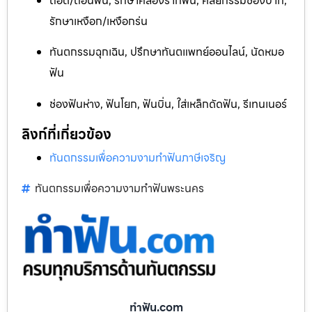
ถอด/ถอนฟัน, รักษาคลองรากฟัน, ศัลยกรรมช่องปาก,
รักษาเหงือก/เหงือกร่น
ทันตกรรมฉุกเฉิน, ปรึกษาทันตแพทย์ออนไลน์, นัดหมอ
ฟัน
ช่องฟันห่าง, ฟันโยก, ฟันบิ่น, ใส่เหล็กดัดฟัน, รีเทนเนอร์
ลิงก์ที่เกี่ยวข้อง
ทันตกรรมเพื่อความงามทำฟันภาษีเจริญ
ทันตกรรมเพื่อความงามทำฟันพระนคร
ทําฟัน.com