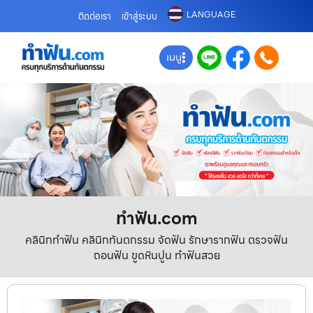
LANGUAGE
ติดต่อเรา
เข้าสู่ระบบ
เมนู
ทําฟัน.com
คลินิกทำฟัน คลินิกทันตกรรม จัดฟัน รักษารากฟัน ตรวจฟัน
ถอนฟัน ขูดหินปูน ทำฟันสวย