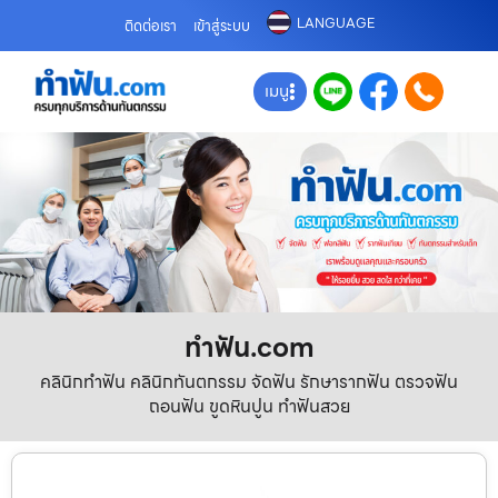
LANGUAGE
ติดต่อเรา
เข้าสู่ระบบ
เมนู
ทําฟัน.com
คลินิกทำฟัน คลินิกทันตกรรม จัดฟัน รักษารากฟัน ตรวจฟัน
ถอนฟัน ขูดหินปูน ทำฟันสวย