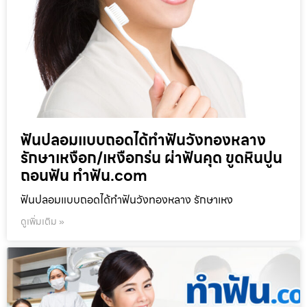
ฟันปลอมแบบถอดได้ทำฟันวังทองหลาง
รักษาเหงือก/เหงือกร่น ผ่าฟันคุด ขูดหินปูน
ถอนฟัน ทำฟัน.com
ฟันปลอมแบบถอดได้ทำฟันวังทองหลาง รักษาเหง
ดูเพิ่มเติม »