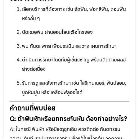
เลือกบริการที่ต้องการ เช่น จัดฟัน, ฟอกสีฟัน, ถอนฟัน
หรืออื่น ๆ
นัดหมอฟัน ผ่านออนไลน์หรือโทรจอง
พบ ทันตแพทย์ เพื่อประเมินและวางแผนการรักษา
ดำเนินการรักษาโดยทีมผู้เชี่ยวชาญ พร้อมติดตามผลอ
ย่างต่อเนื่อง
รับการดูแลหลังการรักษา เช่น ใส่รีเทนเนอร์, ฟันปลอม,
ขูดหินปูน หรือ เคลือบฟลูออไรด์
คำถามที่พบบ่อย
Q: ถ้าฟันหักหรือตกกระทันหัน ต้องทำอย่างไร?
A: ในกรณี ฟันหัก หรือมีเหตุฉุกเฉิน ควรติดต่อ ทันตกรรม
ฉุกเฉิน ทันที เรามีบริการรองรับเพื่อแก้ไขเบื้องต้น ลดความ