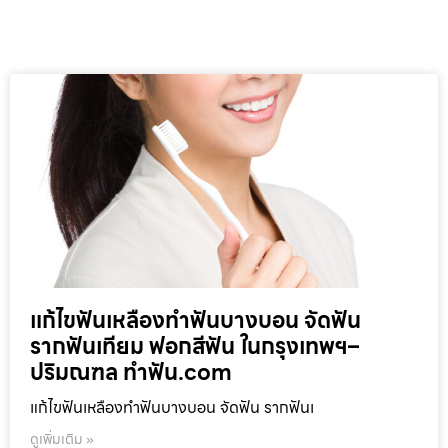
แก้ไขฟันเหลืองทำฟันบางบอน จัดฟัน
รากฟันเทียม ฟอกสีฟัน ในกรุงเทพฯ–
ปริมณฑล ทำฟัน.com
แก้ไขฟันเหลืองทำฟันบางบอน จัดฟัน รากฟันเ
ดูเพิ่มเติม »