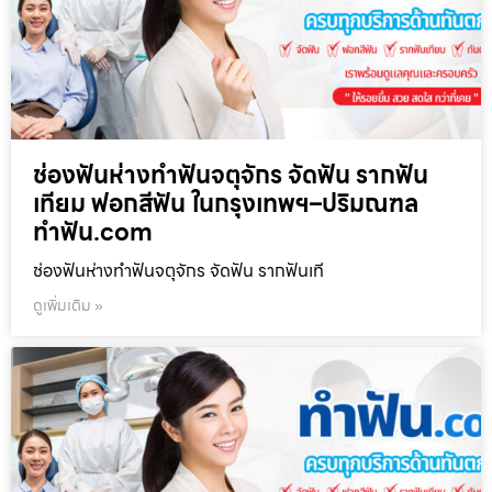
ช่องฟันห่างทำฟันจตุจักร จัดฟัน รากฟัน
เทียม ฟอกสีฟัน ในกรุงเทพฯ–ปริมณฑล
ทำฟัน.com
ช่องฟันห่างทำฟันจตุจักร จัดฟัน รากฟันเที
ดูเพิ่มเติม »