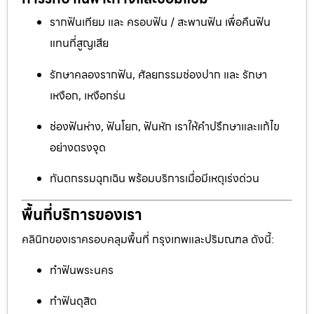
รากฟันเทียม และ ครอบฟัน / สะพานฟัน เพื่อคืนฟัน
แทนที่สูญเสีย
รักษาคลองรากฟัน, ศัลยกรรมช่องปาก และ รักษา
เหงือก, เหงือกร่น
ช่องฟันห่าง, ฟันโยก, ฟันหัก เราให้คำปรึกษาและแก้ไข
อย่างตรงจุด
ทันตกรรมฉุกเฉิน พร้อมบริการเมื่อมีเหตุเร่งด่วน
พื้นที่บริการของเรา
คลินิกของเราครอบคลุมพื้นที่ กรุงเทพและปริมณฑล ดังนี้:
ทำฟันพระนคร
ทำฟันดุสิต