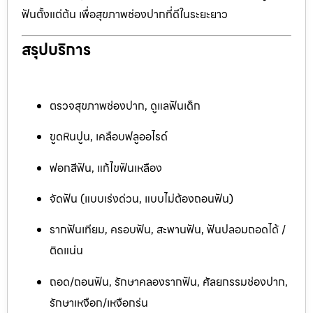
ฟันตั้งแต่ต้น เพื่อสุขภาพช่องปากที่ดีในระยะยาว
สรุปบริการ
ตรวจสุขภาพช่องปาก, ดูแลฟันเด็ก
ขูดหินปูน, เคลือบฟลูออไรด์
ฟอกสีฟัน, แก้ไขฟันเหลือง
จัดฟัน (แบบเร่งด่วน, แบบไม่ต้องถอนฟัน)
รากฟันเทียม, ครอบฟัน, สะพานฟัน, ฟันปลอมถอดได้ /
ติดแน่น
ถอด/ถอนฟัน, รักษาคลองรากฟัน, ศัลยกรรมช่องปาก,
รักษาเหงือก/เหงือกร่น