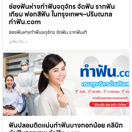
ช่องฟันห่างทำฟันจตุจักร จัดฟัน รากฟัน
เทียม ฟอกสีฟัน ในกรุงเทพฯ–ปริมณฑล
ทำฟัน.com
ช่องฟันห่างทำฟันจตุจักร จัดฟัน รากฟันเที
ดูเพิ่มเติม »
ฟันปลอมติดแน่นทำฟันบางกอกน้อย คลินิก