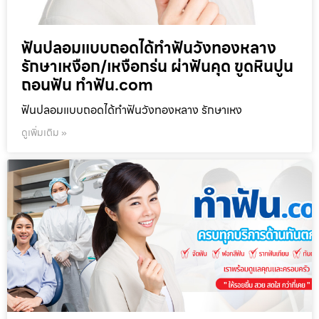
ฟันปลอมแบบถอดได้ทำฟันวังทองหลาง
รักษาเหงือก/เหงือกร่น ผ่าฟันคุด ขูดหินปูน
ถอนฟัน ทำฟัน.com
ฟันปลอมแบบถอดได้ทำฟันวังทองหลาง รักษาเหง
ดูเพิ่มเติม »