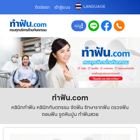
LANGUAGE
ติดต่อเรา
เข้าสู่ระบบ
เมนู
ทําฟัน.com
คลินิกทำฟัน คลินิกทันตกรรม จัดฟัน รักษารากฟัน ตรวจฟัน
ถอนฟัน ขูดหินปูน ทำฟันสวย