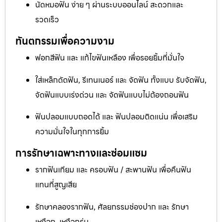
นัดหมอฟัน ง่าย ๆ ผ่านระบบออนไลน์ สะดวกและ
รวดเร็ว
ทันตกรรมเพื่อความงาม
ฟอกสีฟัน และ แก้ไขฟันเหลือง เพื่อรอยยิ้มที่มั่นใจ
ใส่เหล็กดัดฟัน, รีเทนเนอร์ และ จัดฟัน ทั้งแบบ รับจัดฟัน,
จัดฟันแบบเร่งด่วน และ จัดฟันแบบไม่ต้องถอนฟัน
ฟันปลอมแบบถอดได้ และ ฟันปลอมติดแน่น เพื่อเสริม
ความมั่นใจในทุกการยิ้ม
การรักษาเฉพาะทางและซ่อมแซม
รากฟันเทียม และ ครอบฟัน / สะพานฟัน เพื่อคืนฟัน
แทนที่สูญเสีย
รักษาคลองรากฟัน, ศัลยกรรมช่องปาก และ รักษา
เหงือก, เหงือกร่น