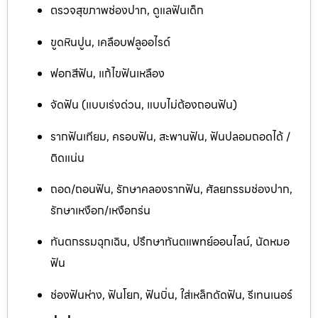
ตรวจสุขภาพช่องปาก, ดูแลฟันเด็ก
ขูดหินปูน, เคลือบฟลูออไรด์
ฟอกสีฟัน, แก้ไขฟันเหลือง
จัดฟัน (แบบเร่งด่วน, แบบไม่ต้องถอนฟัน)
รากฟันเทียม, ครอบฟัน, สะพานฟัน, ฟันปลอมถอดได้ /
ติดแน่น
ถอด/ถอนฟัน, รักษาคลองรากฟัน, ศัลยกรรมช่องปาก,
รักษาเหงือก/เหงือกร่น
ทันตกรรมฉุกเฉิน, ปรึกษาทันตแพทย์ออนไลน์, นัดหมอ
ฟัน
ช่องฟันห่าง, ฟันโยก, ฟันบิ่น, ใส่เหล็กดัดฟัน, รีเทนเนอร์