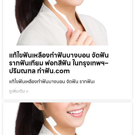
แก้ไขฟันเหลืองทำฟันบางบอน จัดฟัน
รากฟันเทียม ฟอกสีฟัน ในกรุงเทพฯ–
ปริมณฑล ทำฟัน.com
แก้ไขฟันเหลืองทำฟันบางบอน จัดฟัน รากฟันเ
ดูเพิ่มเติม »