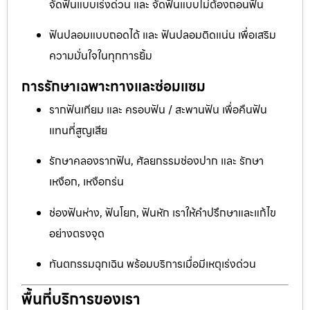
จัดฟันแบบเร่งด่วน และ จัดฟันแบบไม่ต้องถอนฟัน
ฟันปลอมแบบถอดได้ และ ฟันปลอมติดแน่น เพื่อเสริม
ความมั่นใจในทุกการยิ้ม
การรักษาเฉพาะทางและซ่อมแซม
รากฟันเทียม และ ครอบฟัน / สะพานฟัน เพื่อคืนฟัน
แทนที่สูญเสีย
รักษาคลองรากฟัน, ศัลยกรรมช่องปาก และ รักษา
เหงือก, เหงือกร่น
ช่องฟันห่าง, ฟันโยก, ฟันหัก เราให้คำปรึกษาและแก้ไข
อย่างตรงจุด
ทันตกรรมฉุกเฉิน พร้อมบริการเมื่อมีเหตุเร่งด่วน
พื้นที่บริการของเรา