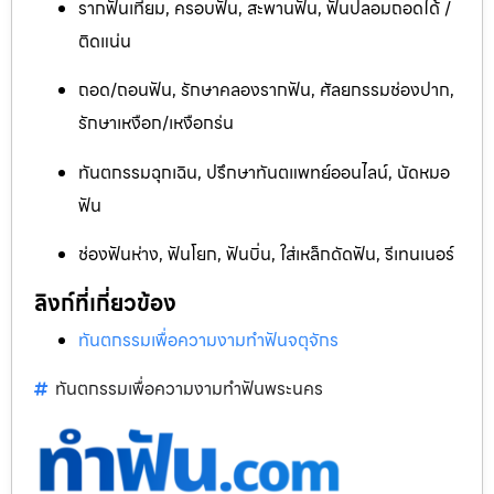
รากฟันเทียม, ครอบฟัน, สะพานฟัน, ฟันปลอมถอดได้ /
ติดแน่น
ถอด/ถอนฟัน, รักษาคลองรากฟัน, ศัลยกรรมช่องปาก,
รักษาเหงือก/เหงือกร่น
ทันตกรรมฉุกเฉิน, ปรึกษาทันตแพทย์ออนไลน์, นัดหมอ
ฟัน
ช่องฟันห่าง, ฟันโยก, ฟันบิ่น, ใส่เหล็กดัดฟัน, รีเทนเนอร์
ลิงก์ที่เกี่ยวข้อง
ทันตกรรมเพื่อความงามทำฟันจตุจักร
ทันตกรรมเพื่อความงามทำฟันพระนคร