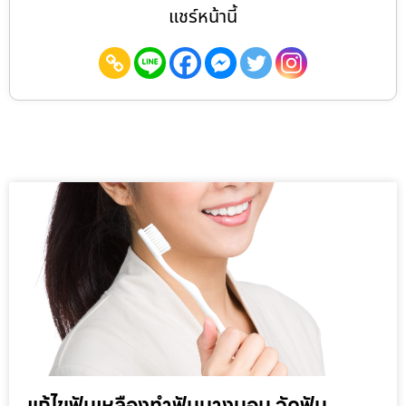
แชร์หน้านี้
แก้ไขฟันเหลืองทำฟันบางบอน จัดฟัน