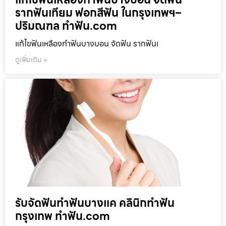
รากฟันเทียม ฟอกสีฟัน ในกรุงเทพฯ–
ปริมณฑล ทำฟัน.com
แก้ไขฟันเหลืองทำฟันบางบอน จัดฟัน รากฟันเ
ดูเพิ่มเติม »
รับจัดฟันทำฟันบางแค คลินิกทำฟัน
กรุงเทพ ทำฟัน.com