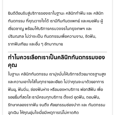
ยินดีต้อนรับสู่บริการของเราในฐานะ คลินิกทำฟัน และ คลินิก
ทันตกรรม ที่คุณวางใจได้ เรามีทีมทันตแพทย์ และหมอฟัน ผู้
เชี่ยวชาญ พร้อมให้บริการครบวงจรในกรุงเทพฯ และ
ปริมณฑล ไม่ว่าจะเป็น ทันตกรรมเพื่อความงาม, จัดฟัน,
รากฟันเทียม และอื่น ๆ อีกมากมาย
ทำไมควรเลือกเราเป็นคลินิกทันตกรรมของ
คุณ
ในฐานะ คลินิกทันตกรรม เรามุ่งมั่นให้บริการด้วยมาตรฐานสูง
และความเอาใจใส่ในทุกรายละเอียด ไม่ว่าคุณจะมาด้วยอาการ
ฟันผุ, ฟันบิ่น, ช่องฟันห่าง หรือมองหาบริการ ฟอกสีฟัน เพื่อ
รอยยิ้มที่สดใส เรามีครบทุกบริการ ตั้งแต่ อุดฟัน, ถอนฟัน,
รักษาคลองรากฟัน จนถึง ศัลยกรรมช่องปาก และ ทันตกรรม
ฉุกเฉิน ให้คุณอุ่นใจเมื่อมีเหตุการณ์ไม่คาดคิด