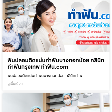
ฟันปลอมติดแน่นทำฟันบางกอกน้อย คลินิก
ทำฟันกรุงเทพ ทำฟัน.com
ฟันปลอมติดแน่นทำฟันบางกอกน้อย คลินิกทำฟั
ดูเพิ่มเติม »