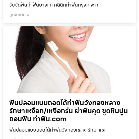
รับจัดฟันทำฟันบางแค คลินิกทำฟันกรุงเทพ ท
ดูเพิ่มเติม »
ฟันปลอมแบบถอดได้ทำฟันวังทองหลาง
รักษาเหงือก/เหงือกร่น ผ่าฟันคุด ขูดหินปูน
ถอนฟัน ทำฟัน.com
ฟันปลอมแบบถอดได้ทำฟันวังทองหลาง รักษาเหง