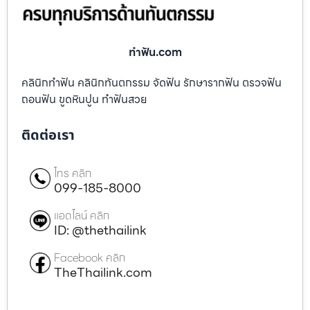
ทําฟัน.com
คลินิกทำฟัน คลินิกทันตกรรม จัดฟัน รักษารากฟัน ตรวจฟัน
ถอนฟัน ขูดหินปูน ทำฟันสวย
ติดต่อเรา
โทร คลิก
099-185-8000
แอดไลน์ คลิก
ID: @thethailink
Facebook คลิก
TheThailink.com