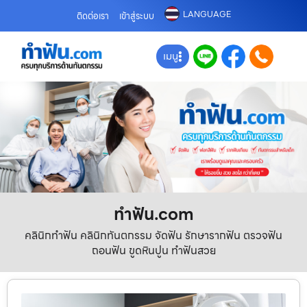
LANGUAGE
ติดต่อเรา
เข้าสู่ระบบ
เมนู
ทําฟัน.com
คลินิกทำฟัน คลินิกทันตกรรม จัดฟัน รักษารากฟัน ตรวจฟัน
ถอนฟัน ขูดหินปูน ทำฟันสวย