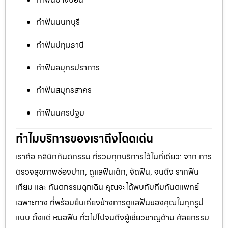
ทำฟันนนทบุรี
ทำฟันปทุมธานี
ทำฟันสมุทรปราการ
ทำฟันสมุทรสาคร
ทำฟันนครปฐม
ทำไมบริการของเราถึงโดดเด่น
เราคือ คลินิกทันตกรรม ที่รวมทุกบริการไว้ในที่เดียว: จาก การ
ตรวจสุขภาพช่องปาก, ดูแลฟันเด็ก, จัดฟัน, จนถึง รากฟัน
เทียม และ ทันตกรรมฉุกเฉิน คุณจะได้พบกับทีมทันตแพทย์
เฉพาะทาง ที่พร้อมยืนเคียงข้างการดูแลฟันของคุณในทุกรูป
แบบ ตั้งแต่ หมอฟัน ทั่วไปไปจนถึงผู้เชี่ยวชาญด้าน ศัลยกรรม