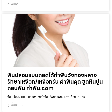
ดูเพิ่มเติม »
ฟันปลอมแบบถอดได้ทำฟันวังทองหลาง
รักษาเหงือก/เหงือกร่น ผ่าฟันคุด ขูดหินปูน
ถอนฟัน ทำฟัน.com
ฟันปลอมแบบถอดได้ทำฟันวังทองหลาง รักษาเหง
ดูเพิ่มเติม »