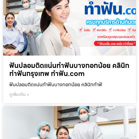
ฟันปลอมติดแน่นทำฟันบางกอกน้อย คลินิก
ทำฟันกรุงเทพ ทำฟัน.com
ฟันปลอมติดแน่นทำฟันบางกอกน้อย คลินิกทำฟั
ดูเพิ่มเติม »