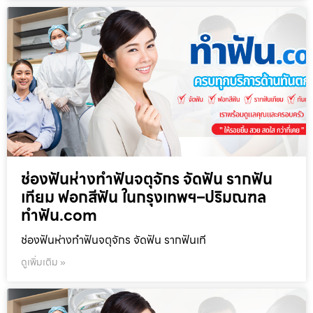
ช่องฟันห่างทำฟันจตุจักร จัดฟัน รากฟัน
เทียม ฟอกสีฟัน ในกรุงเทพฯ–ปริมณฑล
ทำฟัน.com
ช่องฟันห่างทำฟันจตุจักร จัดฟัน รากฟันเที
ดูเพิ่มเติม »