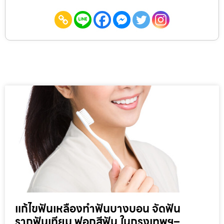
แก้ไขฟันเหลืองทำฟันบางบอน จัดฟัน
รากฟันเทียม ฟอกสีฟัน ในกรุงเทพฯ–