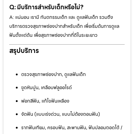
Q: มีบริการสำหรับเด็กหรือไม่?
A: แน่นอน เรามี ทันตกรรมเด็ก และ ดูแลฟันเด็ก รวมถึง
บริการตรวจสุขภาพช่องปากสำหรับเด็ก เพื่อเริ่มต้นการดูแล
ฟันตั้งแต่ต้น เพื่อสุขภาพช่องปากที่ดีในระยะยาว
สรุปบริการ
ตรวจสุขภาพช่องปาก, ดูแลฟันเด็ก
ขูดหินปูน, เคลือบฟลูออไรด์
ฟอกสีฟัน, แก้ไขฟันเหลือง
จัดฟัน (แบบเร่งด่วน, แบบไม่ต้องถอนฟัน)
รากฟันเทียม, ครอบฟัน, สะพานฟัน, ฟันปลอมถอดได้ /