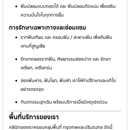
ฟันปลอมแบบถอดได้ และ ฟันปลอมติดแน่น เพื่อเสริม
ความมั่นใจในทุกการยิ้ม
การรักษาเฉพาะทางและซ่อมแซม
รากฟันเทียม และ ครอบฟัน / สะพานฟัน เพื่อคืนฟัน
แทนที่สูญเสีย
รักษาคลองรากฟัน, ศัลยกรรมช่องปาก และ รักษา
เหงือก, เหงือกร่น
ช่องฟันห่าง, ฟันโยก, ฟันหัก เราให้คำปรึกษาและแก้ไข
อย่างตรงจุด
ทันตกรรมฉุกเฉิน พร้อมบริการเมื่อมีเหตุเร่งด่วน
พื้นที่บริการของเรา
คลินิกของเราครอบคลุมพื้นที่ กรุงเทพและปริมณฑล ดังนี้: