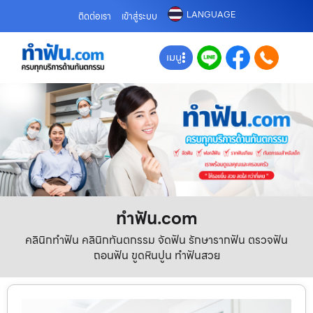
LANGUAGE
ติดต่อเรา
เข้าสู่ระบบ
เมนู
ทําฟัน.com
คลินิกทำฟัน คลินิกทันตกรรม จัดฟัน รักษารากฟัน ตรวจฟัน
ถอนฟัน ขูดหินปูน ทำฟันสวย