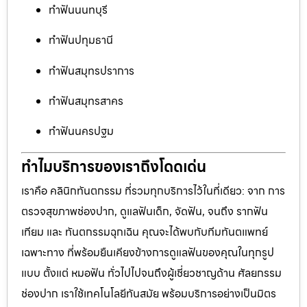
ทำฟันนนทบุรี
ทำฟันปทุมธานี
ทำฟันสมุทรปราการ
ทำฟันสมุทรสาคร
ทำฟันนครปฐม
ทำไมบริการของเราถึงโดดเด่น
เราคือ คลินิกทันตกรรม ที่รวมทุกบริการไว้ในที่เดียว: จาก การ
ตรวจสุขภาพช่องปาก, ดูแลฟันเด็ก, จัดฟัน, จนถึง รากฟัน
เทียม และ ทันตกรรมฉุกเฉิน คุณจะได้พบกับทีมทันตแพทย์
เฉพาะทาง ที่พร้อมยืนเคียงข้างการดูแลฟันของคุณในทุกรูป
แบบ ตั้งแต่ หมอฟัน ทั่วไปไปจนถึงผู้เชี่ยวชาญด้าน ศัลยกรรม
ช่องปาก เราใช้เทคโนโลยีทันสมัย พร้อมบริการอย่างเป็นมิตร