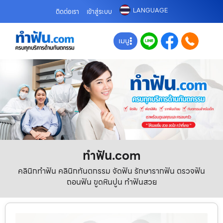
LANGUAGE
ติดต่อเรา
เข้าสู่ระบบ
เมนู
ทําฟัน.com
คลินิกทำฟัน คลินิกทันตกรรม จัดฟัน รักษารากฟัน ตรวจฟัน
ถอนฟัน ขูดหินปูน ทำฟันสวย