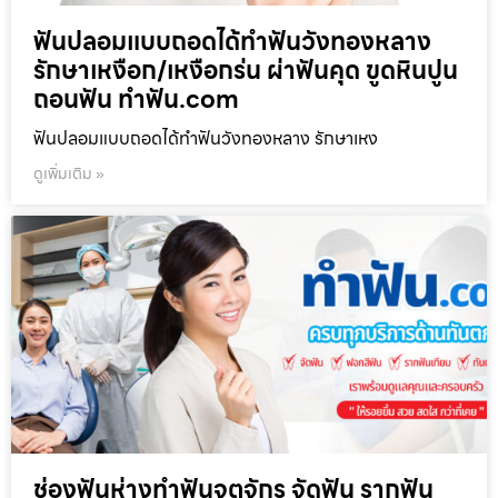
ฟันปลอมแบบถอดได้ทำฟันวังทองหลาง
รักษาเหงือก/เหงือกร่น ผ่าฟันคุด ขูดหินปูน
ถอนฟัน ทำฟัน.com
ฟันปลอมแบบถอดได้ทำฟันวังทองหลาง รักษาเหง
ดูเพิ่มเติม »
ช่องฟันห่างทำฟันจตุจักร จัดฟัน รากฟัน