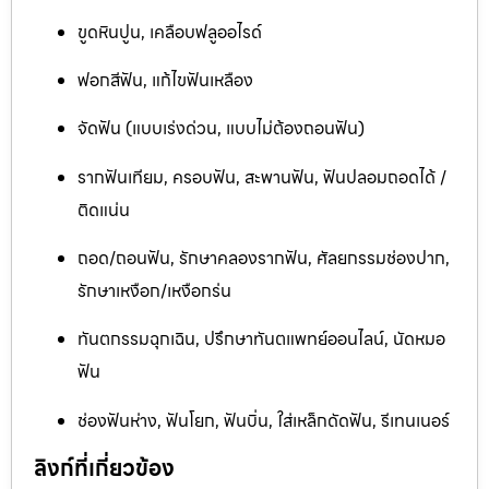
ขูดหินปูน, เคลือบฟลูออไรด์
ฟอกสีฟัน, แก้ไขฟันเหลือง
จัดฟัน (แบบเร่งด่วน, แบบไม่ต้องถอนฟัน)
รากฟันเทียม, ครอบฟัน, สะพานฟัน, ฟันปลอมถอดได้ /
ติดแน่น
ถอด/ถอนฟัน, รักษาคลองรากฟัน, ศัลยกรรมช่องปาก,
รักษาเหงือก/เหงือกร่น
ทันตกรรมฉุกเฉิน, ปรึกษาทันตแพทย์ออนไลน์, นัดหมอ
ฟัน
ช่องฟันห่าง, ฟันโยก, ฟันบิ่น, ใส่เหล็กดัดฟัน, รีเทนเนอร์
ลิงก์ที่เกี่ยวข้อง