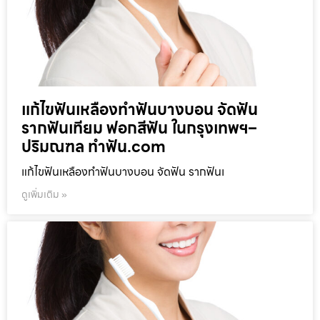
แก้ไขฟันเหลืองทำฟันบางบอน จัดฟัน
รากฟันเทียม ฟอกสีฟัน ในกรุงเทพฯ–
ปริมณฑล ทำฟัน.com
แก้ไขฟันเหลืองทำฟันบางบอน จัดฟัน รากฟันเ
ดูเพิ่มเติม »