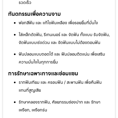
รวดเร็ว
ทันตกรรมเพื่อความงาม
ฟอกสีฟัน และ แก้ไขฟันเหลือง เพื่อรอยยิ้มที่มั่นใจ
ใส่เหล็กดัดฟัน, รีเทนเนอร์ และ จัดฟัน ทั้งแบบ รับจัดฟัน,
จัดฟันแบบเร่งด่วน และ จัดฟันแบบไม่ต้องถอนฟัน
ฟันปลอมแบบถอดได้ และ ฟันปลอมติดแน่น เพื่อเสริม
ความมั่นใจในทุกการยิ้ม
การรักษาเฉพาะทางและซ่อมแซม
รากฟันเทียม และ ครอบฟัน / สะพานฟัน เพื่อคืนฟัน
แทนที่สูญเสีย
รักษาคลองรากฟัน, ศัลยกรรมช่องปาก และ รักษา
เหงือก, เหงือกร่น