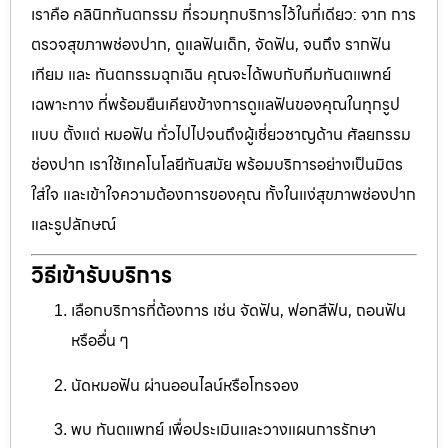
เราคือ คลินิกทันตกรรม ที่รวมทุกบริการไว้ในที่เดียว: จาก การ
ตรวจสุขภาพช่องปาก, ดูแลฟันเด็ก, จัดฟัน, จนถึง รากฟัน
เทียม และ ทันตกรรมฉุกเฉิน คุณจะได้พบกับทีมทันตแพทย์
เฉพาะทาง ที่พร้อมยืนเคียงข้างการดูแลฟันของคุณในทุกรูป
แบบ ตั้งแต่ หมอฟัน ทั่วไปไปจนถึงผู้เชี่ยวชาญด้าน ศัลยกรรม
ช่องปาก เราใช้เทคโนโลยีทันสมัย พร้อมบริการอย่างเป็นมิตร
ใส่ใจ และเข้าใจความต้องการของคุณ ทั้งในแง่สุขภาพช่องปาก
และรูปลักษณ์
วิธีเข้ารับบริการ
เลือกบริการที่ต้องการ เช่น จัดฟัน, ฟอกสีฟัน, ถอนฟัน
หรืออื่น ๆ
นัดหมอฟัน ผ่านออนไลน์หรือโทรจอง
พบ ทันตแพทย์ เพื่อประเมินและวางแผนการรักษา