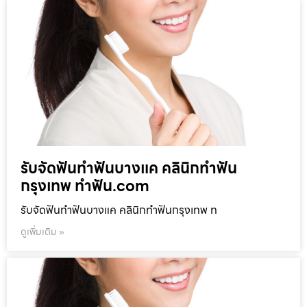
รับจัดฟันทำฟันบางแค คลินิกทำฟัน
กรุงเทพ ทำฟัน.com
รับจัดฟันทำฟันบางแค คลินิกทำฟันกรุงเทพ ท
ดูเพิ่มเติม »