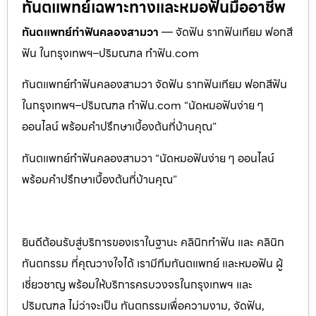
ทันตแพทย์เฉพาะทางและหมอฟันมืออาชีพ
ทันตแพทย์ทำฟันคลองสามวา
— จัดฟัน รากฟันเทียม ฟอกสี
ฟัน ในกรุงเทพฯ–ปริมณฑล ทำฟัน.com
ทันตแพทย์ทำฟันคลองสามวา จัดฟัน รากฟันเทียม ฟอกสีฟัน
ในกรุงเทพฯ–ปริมณฑล ทำฟัน.com “นัดหมอฟันง่าย ๆ
ออนไลน์ พร้อมคำปรึกษาเบื้องต้นที่บ้านคุณ”
ทันตแพทย์ทำฟันคลองสามวา “นัดหมอฟันง่าย ๆ ออนไลน์
พร้อมคำปรึกษาเบื้องต้นที่บ้านคุณ”
ยินดีต้อนรับสู่บริการของเราในฐานะ คลินิกทำฟัน และ คลินิก
ทันตกรรม ที่คุณวางใจได้ เรามีทีมทันตแพทย์ และหมอฟัน ผู้
เชี่ยวชาญ พร้อมให้บริการครบวงจรในกรุงเทพฯ และ
ปริมณฑล ไม่ว่าจะเป็น ทันตกรรมเพื่อความงาม, จัดฟัน,