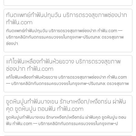
ทันตแพทย์ทำฟันปทุมวัน บริการตรวจสุขภาพช่องปาก
ทำฟัน.com
ทันตแพทย์ทำฟันปทุมวัน บริการตรวจสุขภาพช่องปาก ทำฟัน.com —
บริการคลินิกทันตกรรมครบวงจรในกรุงเทพ–ปริมณฑล: ตรวจสุขภาพ
ช่องปา
แก้ไขฟันเหลืองทำฟันห้วยขวาง บริการตรวจสุขภาพ
ช่องปาก ทำฟัน.com
แก้ไขฟันเหลืองทำฟันห้วยขวาง บริการตรวจสุขภาพช่องปาก ทำฟัน.com
— บริการคลินิกทันตกรรมครบวงจรในกรุงเทพ–ปริมณฑล: ตรวจสุขภาพ
ขูดหินปูนทำฟันบางเขน รักษาเหงือก/เหงือกร่น ผ่าฟัน
คุด ขูดหินปูน ถอนฟัน ทำฟัน.com
ขูดหินปูนทำฟันบางเขน รักษาเหงือก/เหงือกร่น ผ่าฟันคุด ขูดหินปูน ถอน
ฟัน ทำฟัน.com — บริการคลินิกทันตกรรมครบวงจรในกรุงเทพ–ป