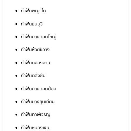
ทำฟันพญาไท
ทำฟันธนบุรี
ทำฟันบางกอกใหญ่
ทำฟันห้วยขวาง
ทำฟันคลองสาน
ทำฟันตลิ่งชัน
ทำฟันบางกอกน้อย
ทำฟันบางขุนเทียน
ทำฟันภาษีเจริญ
ทำฟันหนองแขม