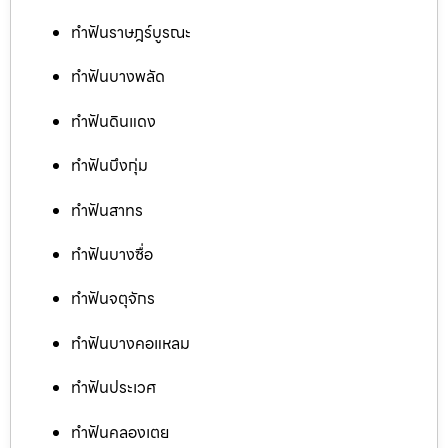
ทำฟันราษฎร์บูรณะ
ทำฟันบางพลัด
ทำฟันดินแดง
ทำฟันบึงกุ่ม
ทำฟันสาทร
ทำฟันบางซื่อ
ทำฟันจตุจักร
ทำฟันบางคอแหลม
ทำฟันประเวศ
ทำฟันคลองเตย