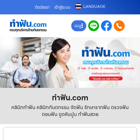
LANGUAGE
ติดต่อเรา
เข้าสู่ระบบ
เมนู
ทําฟัน.com
คลินิกทำฟัน คลินิกทันตกรรม จัดฟัน รักษารากฟัน ตรวจฟัน
ถอนฟัน ขูดหินปูน ทำฟันสวย