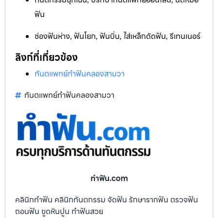
ฟัน
ช่องฟันห่าง, ฟันโยก, ฟันบิ่น, ใส่เหล็กดัดฟัน, รีเทนเนอร์
ลิงก์ที่เกี่ยวข้อง
ทันตแพทย์ทำฟันคลองสามวา
ทันตแพทย์ทำฟันคลองสามวา
ทําฟัน.com
คลินิกทำฟัน คลินิกทันตกรรม จัดฟัน รักษารากฟัน ตรวจฟัน
ถอนฟัน ขูดหินปูน ทำฟันสวย