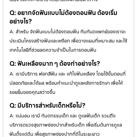
Q: อยากจัดฟันแบบไม่ต้องถอนฟัน ต้องเริ่ม
อย่างไร?
A: สำหรับ จัดฟันแบบไม่ต้องถอนฟัน ทีมทันตแพทย์ของเราจะ
ประเมินโครงสร้างฟันและเหงือก เพื่อวางแผนที่เหมาะสม และใช้
เทคโนโลยีที่ช่วยลดความจำเป็นในการถอนฟัน
Q: ฟันเหลืองมาก ๆ ต้องทำอย่างไร?
A: เรามีบริการ ฟอกสีฟัน และ แก้ไขฟันเหลือง โดยใช้ขั้นตอนที่
ปลอดภัยและได้ผล พร้อมคำแนะนำดูแลหลังการรักษา เพื่อให้
รอยยิ้มของคุณสว่างขึ้น
Q: มีบริการสำหรับเด็กหรือไม่?
A: แน่นอน เรามี ทันตกรรมเด็ก และ ดูแลฟันเด็ก รวมถึง
บริการตรวจสุขภาพช่องปากสำหรับเด็ก เพื่อเริ่มต้นการดูแล
ฟันตั้งแต่ต้น เพื่อสุขภาพช่องปากที่ดีในระยะยาว