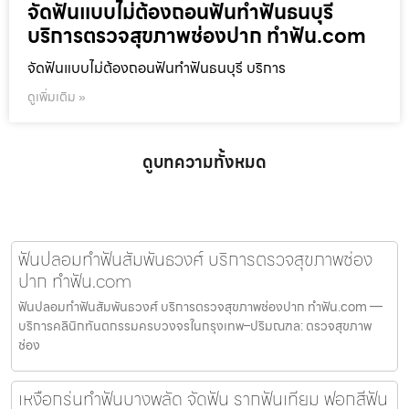
จัดฟันแบบไม่ต้องถอนฟันทำฟันธนบุรี
บริการตรวจสุขภาพช่องปาก ทำฟัน.com
จัดฟันแบบไม่ต้องถอนฟันทำฟันธนบุรี บริการ
ดูเพิ่มเติม »
ดูบทความทั้งหมด
ฟันปลอมทำฟันสัมพันธวงศ์ บริการตรวจสุขภาพช่อง
ปาก ทำฟัน.com
ฟันปลอมทำฟันสัมพันธวงศ์ บริการตรวจสุขภาพช่องปาก ทำฟัน.com —
บริการคลินิกทันตกรรมครบวงจรในกรุงเทพ–ปริมณฑล: ตรวจสุขภาพ
ช่อง
เหงือกร่นทำฟันบางพลัด จัดฟัน รากฟันเทียม ฟอกสีฟัน