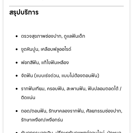
สรุปบริการ
ตรวจสุขภาพช่องปาก, ดูแลฟันเด็ก
ขูดหินปูน, เคลือบฟลูออไรด์
ฟอกสีฟัน, แก้ไขฟันเหลือง
จัดฟัน (แบบเร่งด่วน, แบบไม่ต้องถอนฟัน)
รากฟันเทียม, ครอบฟัน, สะพานฟัน, ฟันปลอมถอดได้ /
ติดแน่น
ถอด/ถอนฟัน, รักษาคลองรากฟัน, ศัลยกรรมช่องปาก,
รักษาเหงือก/เหงือกร่น
ทันตกรรมฉุกเฉิน, ปรึกษาทันตแพทย์ออนไลน์, นัดหมอ