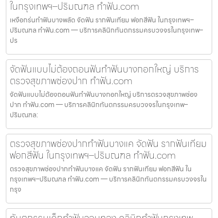
ในกรุงเทพฯ–ปริมณฑล ทำฟัน.com
เหงือกร่นทำฟันบางพลัด จัดฟัน รากฟันเทียม ฟอกสีฟัน ในกรุงเทพฯ–
ปริมณฑล ทำฟัน.com — บริการคลินิกทันตกรรมครบวงจรในกรุงเทพ–
ปร
จัดฟันแบบไม่ต้องถอนฟันทำฟันบางกอกใหญ่ บริการ
ตรวจสุขภาพช่องปาก ทำฟัน.com
จัดฟันแบบไม่ต้องถอนฟันทำฟันบางกอกใหญ่ บริการตรวจสุขภาพช่อง
ปาก ทำฟัน.com — บริการคลินิกทันตกรรมครบวงจรในกรุงเทพ–
ปริมณฑล:
ตรวจสุขภาพช่องปากทำฟันบางแค จัดฟัน รากฟันเทียม
ฟอกสีฟัน ในกรุงเทพฯ–ปริมณฑล ทำฟัน.com
ตรวจสุขภาพช่องปากทำฟันบางแค จัดฟัน รากฟันเทียม ฟอกสีฟัน ใน
กรุงเทพฯ–ปริมณฑล ทำฟัน.com — บริการคลินิกทันตกรรมครบวงจรใน
กรุง