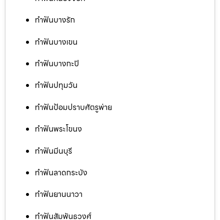
ทำฟันบางรัก
ทำฟันบางเขน
ทำฟันบางกะปิ
ทำฟันปทุมวัน
ทำฟันป้อมปราบศัตรูพ่าย
ทำฟันพระโขนง
ทำฟันมีนบุรี
ทำฟันลาดกระบัง
ทำฟันยานนาวา
ทำฟันสัมพันธวงศ์