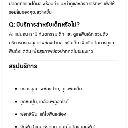
ปลอดภัยและได้ผล พร้อมคำแนะนำดูแลหลังการรักษา เพื่อให้
รอยยิ้มของคุณสว่างขึ้น
Q: มีบริการสำหรับเด็กหรือไม่?
A: แน่นอน เรามี ทันตกรรมเด็ก และ ดูแลฟันเด็ก รวมถึง
บริการตรวจสุขภาพช่องปากสำหรับเด็ก เพื่อเริ่มต้นการดูแล
ฟันตั้งแต่ต้น เพื่อสุขภาพช่องปากที่ดีในระยะยาว
สรุปบริการ
ตรวจสุขภาพช่องปาก, ดูแลฟันเด็ก
ขูดหินปูน, เคลือบฟลูออไรด์
ฟอกสีฟัน, แก้ไขฟันเหลือง
จัดฟัน (แบบเร่งด่วน, แบบไม่ต้องถอนฟัน)