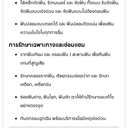
ใส่เหล็กดัดฟัน, รีเทนเนอร์ และ จัดฟัน ทั้งแบบ รับจัดฟัน,
จัดฟันแบบเร่งด่วน และ จัดฟันแบบไม่ต้องถอนฟัน
ฟันปลอมแบบถอดได้ และ ฟันปลอมติดแน่น เพื่อเสริม
ความมั่นใจในทุกการยิ้ม
การรักษาเฉพาะทางและซ่อมแซม
รากฟันเทียม และ ครอบฟัน / สะพานฟัน เพื่อคืนฟัน
แทนที่สูญเสีย
รักษาคลองรากฟัน, ศัลยกรรมช่องปาก และ รักษา
เหงือก, เหงือกร่น
ช่องฟันห่าง, ฟันโยก, ฟันหัก เราให้คำปรึกษาและแก้ไข
อย่างตรงจุด
ทันตกรรมฉุกเฉิน พร้อมบริการเมื่อมีเหตุเร่งด่วน