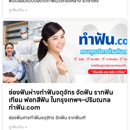
ฟันปลอมแบบถอดได้ทำฟันวังทองหลาง รักษาเหง
ดูเพิ่มเติม »
ช่องฟันห่างทำฟันจตุจักร จัดฟัน รากฟัน
เทียม ฟอกสีฟัน ในกรุงเทพฯ–ปริมณฑล
ทำฟัน.com
ช่องฟันห่างทำฟันจตุจักร จัดฟัน รากฟันเที
ดูเพิ่มเติม »