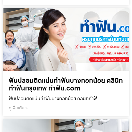
ฟันปลอมติดแน่นทำฟันบางกอกน้อย คลินิก
ทำฟันกรุงเทพ ทำฟัน.com
ฟันปลอมติดแน่นทำฟันบางกอกน้อย คลินิกทำฟั
ดูเพิ่มเติม »