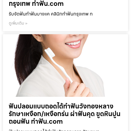
กรุงเทพ ทำฟัน.com
รับจัดฟันทำฟันบางแค คลินิกทำฟันกรุงเทพ ท
ดูเพิ่มเติม »
ฟันปลอมแบบถอดได้ทำฟันวังทองหลาง
รักษาเหงือก/เหงือกร่น ผ่าฟันคุด ขูดหินปูน
ถอนฟัน ทำฟัน.com