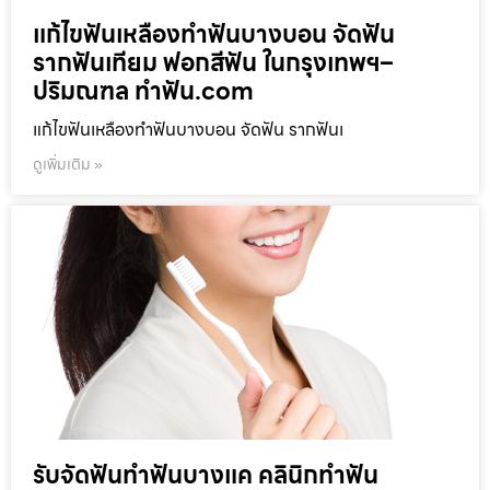
แก้ไขฟันเหลืองทำฟันบางบอน จัดฟัน
รากฟันเทียม ฟอกสีฟัน ในกรุงเทพฯ–
ปริมณฑล ทำฟัน.com
แก้ไขฟันเหลืองทำฟันบางบอน จัดฟัน รากฟันเ
ดูเพิ่มเติม »
รับจัดฟันทำฟันบางแค คลินิกทำฟัน