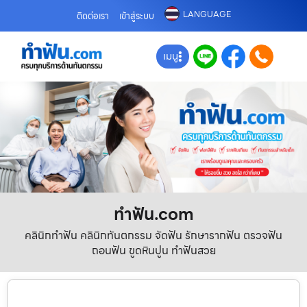
LANGUAGE
ติดต่อเรา
เข้าสู่ระบบ
เมนู
ทําฟัน.com
คลินิกทำฟัน คลินิกทันตกรรม จัดฟัน รักษารากฟัน ตรวจฟัน
ถอนฟัน ขูดหินปูน ทำฟันสวย