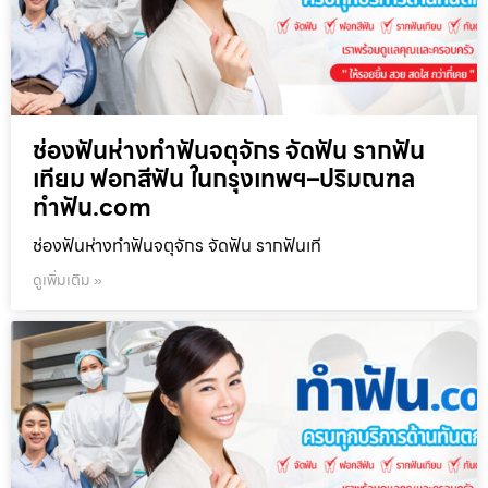
ช่องฟันห่างทำฟันจตุจักร จัดฟัน รากฟัน
เทียม ฟอกสีฟัน ในกรุงเทพฯ–ปริมณฑล
ทำฟัน.com
ช่องฟันห่างทำฟันจตุจักร จัดฟัน รากฟันเที
ดูเพิ่มเติม »