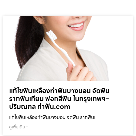
แก้ไขฟันเหลืองทำฟันบางบอน จัดฟัน
รากฟันเทียม ฟอกสีฟัน ในกรุงเทพฯ–
ปริมณฑล ทำฟัน.com
แก้ไขฟันเหลืองทำฟันบางบอน จัดฟัน รากฟันเ
ดูเพิ่มเติม »