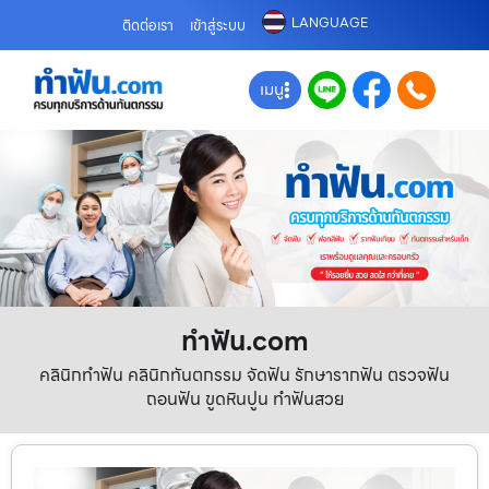
LANGUAGE
ติดต่อเรา
เข้าสู่ระบบ
เมนู
ทําฟัน.com
คลินิกทำฟัน คลินิกทันตกรรม จัดฟัน รักษารากฟัน ตรวจฟัน
ถอนฟัน ขูดหินปูน ทำฟันสวย