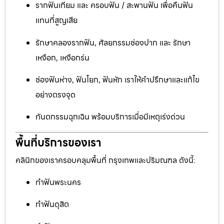
รากฟันเทียม และ ครอบฟัน / สะพานฟัน เพื่อคืนฟัน
แทนที่สูญเสีย
รักษาคลองรากฟัน, ศัลยกรรมช่องปาก และ รักษา
เหงือก, เหงือกร่น
ช่องฟันห่าง, ฟันโยก, ฟันหัก เราให้คำปรึกษาและแก้ไข
อย่างตรงจุด
ทันตกรรมฉุกเฉิน พร้อมบริการเมื่อมีเหตุเร่งด่วน
พื้นที่บริการของเรา
คลินิกของเราครอบคลุมพื้นที่ กรุงเทพและปริมณฑล ดังนี้:
ทำฟันพระนคร
ทำฟันดุสิต