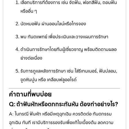
เลือกบริการที่ต้องการ เช่น จัดฟัน, ฟอกสีฟัน, ถอนฟัน
หรืออื่น ๆ
นัดหมอฟัน ผ่านออนไลน์หรือโทรจอง
พบ ทันตแพทย์ เพื่อประเมินและวางแผนการรักษา
ดำเนินการรักษาโดยทีมผู้เชี่ยวชาญ พร้อมติดตามผลอ
ย่างต่อเนื่อง
รับการดูแลหลังการรักษา เช่น ใส่รีเทนเนอร์, ฟันปลอม,
ขูดหินปูน หรือ เคลือบฟลูออไรด์
คำถามที่พบบ่อย
Q: ถ้าฟันหักหรือตกกระทันหัน ต้องทำอย่างไร?
A: ในกรณี ฟันหัก หรือมีเหตุฉุกเฉิน ควรติดต่อ ทันตกรรม
ฉุกเฉิน ทันที เรามีบริการรองรับเพื่อแก้ไขเบื้องต้น ลดความ