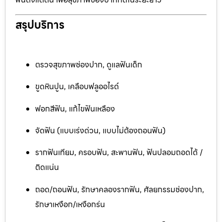
สรุปบริการ
ตรวจสุขภาพช่องปาก, ดูแลฟันเด็ก
ขูดหินปูน, เคลือบฟลูออไรด์
ฟอกสีฟัน, แก้ไขฟันเหลือง
จัดฟัน (แบบเร่งด่วน, แบบไม่ต้องถอนฟัน)
รากฟันเทียม, ครอบฟัน, สะพานฟัน, ฟันปลอมถอดได้ /
ติดแน่น
ถอด/ถอนฟัน, รักษาคลองรากฟัน, ศัลยกรรมช่องปาก,
รักษาเหงือก/เหงือกร่น