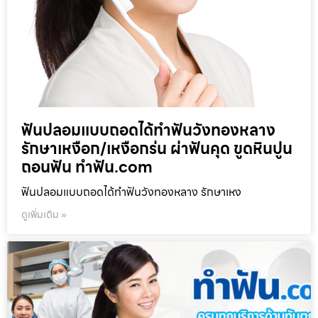
ฟันปลอมแบบถอดได้ทำฟันวังทองหลาง
รักษาเหงือก/เหงือกร่น ผ่าฟันคุด ขูดหินปูน
ถอนฟัน ทำฟัน.com
ฟันปลอมแบบถอดได้ทำฟันวังทองหลาง รักษาเหง
ดูเพิ่มเติม »