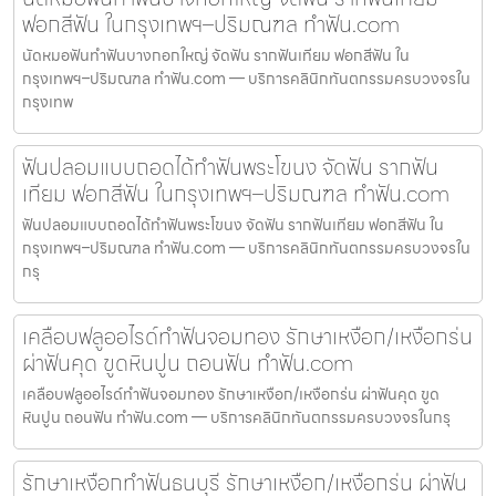
ฟอกสีฟัน ในกรุงเทพฯ–ปริมณฑล ทำฟัน.com
นัดหมอฟันทำฟันบางกอกใหญ่ จัดฟัน รากฟันเทียม ฟอกสีฟัน ใน
กรุงเทพฯ–ปริมณฑล ทำฟัน.com — บริการคลินิกทันตกรรมครบวงจรใน
กรุงเทพ
ฟันปลอมแบบถอดได้ทำฟันพระโขนง จัดฟัน รากฟัน
เทียม ฟอกสีฟัน ในกรุงเทพฯ–ปริมณฑล ทำฟัน.com
ฟันปลอมแบบถอดได้ทำฟันพระโขนง จัดฟัน รากฟันเทียม ฟอกสีฟัน ใน
กรุงเทพฯ–ปริมณฑล ทำฟัน.com — บริการคลินิกทันตกรรมครบวงจรใน
กรุ
เคลือบฟลูออไรด์ทำฟันจอมทอง รักษาเหงือก/เหงือกร่น
ผ่าฟันคุด ขูดหินปูน ถอนฟัน ทำฟัน.com
เคลือบฟลูออไรด์ทำฟันจอมทอง รักษาเหงือก/เหงือกร่น ผ่าฟันคุด ขูด
หินปูน ถอนฟัน ทำฟัน.com — บริการคลินิกทันตกรรมครบวงจรในกรุ
รักษาเหงือกทำฟันธนบุรี รักษาเหงือก/เหงือกร่น ผ่าฟัน