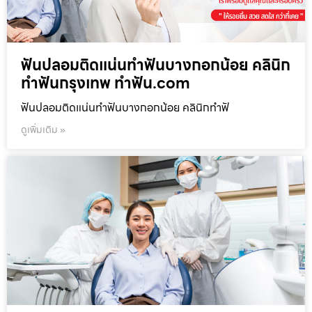
ฟันปลอมติดแน่นทำฟันบางกอกน้อย คลินิก
ทำฟันกรุงเทพ ทำฟัน.com
ฟันปลอมติดแน่นทำฟันบางกอกน้อย คลินิกทำฟั
ดูเพิ่มเติม »