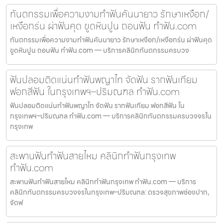
ทันตกรรมเพื่อความงามทำฟันคันนายาว รักษาเหงือก/
เหงือกร่น ผ่าฟันคุด ขูดหินปูน ถอนฟัน ทำฟัน.com
ทันตกรรมเพื่อความงามทำฟันคันนายาว รักษาเหงือก/เหงือกร่น ผ่าฟันคุด
ขูดหินปูน ถอนฟัน ทำฟัน.com — บริการคลินิกทันตกรรมครบวง
ฟันปลอมติดแน่นทำฟันพญาไท จัดฟัน รากฟันเทียม
ฟอกสีฟัน ในกรุงเทพฯ–ปริมณฑล ทำฟัน.com
ฟันปลอมติดแน่นทำฟันพญาไท จัดฟัน รากฟันเทียม ฟอกสีฟัน ใน
กรุงเทพฯ–ปริมณฑล ทำฟัน.com — บริการคลินิกทันตกรรมครบวงจรใน
กรุงเทพ
สะพานฟันทำฟันสายไหม คลินิกทำฟันกรุงเทพ
ทำฟัน.com
สะพานฟันทำฟันสายไหม คลินิกทำฟันกรุงเทพ ทำฟัน.com — บริการ
คลินิกทันตกรรมครบวงจรในกรุงเทพ–ปริมณฑล: ตรวจสุขภาพช่องปาก,
จัดฟ