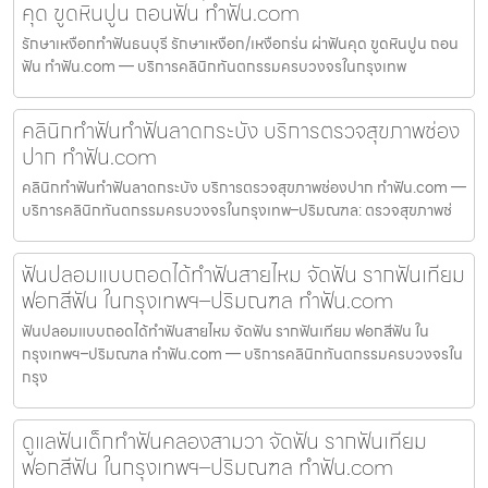
คุด ขูดหินปูน ถอนฟัน ทำฟัน.com
รักษาเหงือกทำฟันธนบุรี รักษาเหงือก/เหงือกร่น ผ่าฟันคุด ขูดหินปูน ถอน
ฟัน ทำฟัน.com — บริการคลินิกทันตกรรมครบวงจรในกรุงเทพ
คลินิกทำฟันทำฟันลาดกระบัง บริการตรวจสุขภาพช่อง
ปาก ทำฟัน.com
คลินิกทำฟันทำฟันลาดกระบัง บริการตรวจสุขภาพช่องปาก ทำฟัน.com —
บริการคลินิกทันตกรรมครบวงจรในกรุงเทพ–ปริมณฑล: ตรวจสุขภาพช่
ฟันปลอมแบบถอดได้ทำฟันสายไหม จัดฟัน รากฟันเทียม
ฟอกสีฟัน ในกรุงเทพฯ–ปริมณฑล ทำฟัน.com
ฟันปลอมแบบถอดได้ทำฟันสายไหม จัดฟัน รากฟันเทียม ฟอกสีฟัน ใน
กรุงเทพฯ–ปริมณฑล ทำฟัน.com — บริการคลินิกทันตกรรมครบวงจรใน
กรุง
ดูแลฟันเด็กทำฟันคลองสามวา จัดฟัน รากฟันเทียม
ฟอกสีฟัน ในกรุงเทพฯ–ปริมณฑล ทำฟัน.com