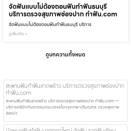
จัดฟันแบบไม่ต้องถอนฟันทำฟันธนบุรี
บริการตรวจสุขภาพช่องปาก ทำฟัน.com
จัดฟันแบบไม่ต้องถอนฟันทำฟันธนบุรี บริการ
ดูเพิ่มเติม »
ดูบทความทั้งหมด
สะพานฟันทำฟันลาดพร้าว บริการตรวจสุขภาพช่องปาก
ทำฟัน.com
สะพานฟันทำฟันลาดพร้าว บริการตรวจสุขภาพช่องปาก ทำฟัน.com —
บริการคลินิกทันตกรรมครบวงจรในกรุงเทพ–ปริมณฑล: ตรวจสุขภาพ
ช่องปา
นัดหมอฟันทำฟันบางกอกใหญ่ จัดฟัน รากฟันเทียม