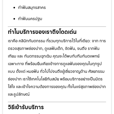
ทำฟันสมุทรสาคร
ทำฟันนครปฐม
ทำไมบริการของเราถึงโดดเด่น
เราคือ คลินิกทันตกรรม ที่รวมทุกบริการไว้ในที่เดียว: จาก การ
ตรวจสุขภาพช่องปาก, ดูแลฟันเด็ก, จัดฟัน, จนถึง รากฟัน
เทียม และ ทันตกรรมฉุกเฉิน คุณจะได้พบกับทีมทันตแพทย์
เฉพาะทาง ที่พร้อมยืนเคียงข้างการดูแลฟันของคุณในทุกรูป
แบบ ตั้งแต่ หมอฟัน ทั่วไปไปจนถึงผู้เชี่ยวชาญด้าน ศัลยกรรม
ช่องปาก เราใช้เทคโนโลยีทันสมัย พร้อมบริการอย่างเป็นมิตร
ใส่ใจ และเข้าใจความต้องการของคุณ ทั้งในแง่สุขภาพช่องปาก
และรูปลักษณ์
วิธีเข้ารับบริการ