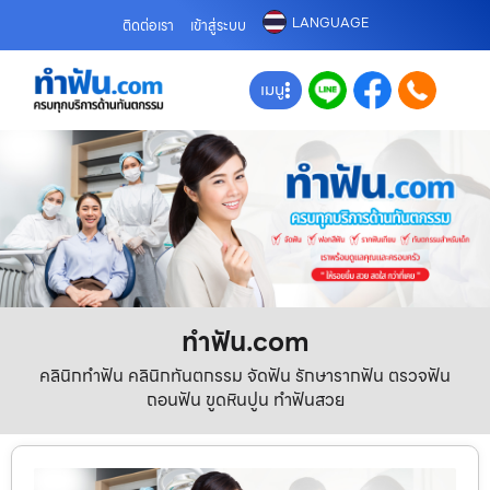
LANGUAGE
ติดต่อเรา
เข้าสู่ระบบ
เมนู
ทําฟัน.com
คลินิกทำฟัน คลินิกทันตกรรม จัดฟัน รักษารากฟัน ตรวจฟัน
ถอนฟัน ขูดหินปูน ทำฟันสวย