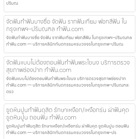
ปริมณ
จัดฟันทำฟันบางซื่อ จัดฟัน รากฟันเทียม ฟอกสีฟัน ใน
กรุงเทพฯ–ปริมณฑล ทำฟัน.com
จัดฟันทำฟันบางซื่อ จัดฟัน รากฟันเทียม ฟอกสีฟัน ในกรุงเทพฯ–ปริมณฑล
ทำฟัน.com — บริการคลินิกทันตกรรมครบวงจรในกรุงเทพ–ปริมณ
จัดฟันแบบไม่ต้องถอนฟันทำฟันพระโขนง บริการตรวจ
สุขภาพช่องปาก ทำฟัน.com
จัดฟันแบบไม่ต้องถอนฟันทำฟันพระโขนง บริการตรวจสุขภาพช่องปาก
ทำฟัน.com — บริการคลินิกทันตกรรมครบวงจรในกรุงเทพ–ปริมณฑล:
ตรว
ขูดหินปูนทำฟันดุสิต รักษาเหงือก/เหงือกร่น ผ่าฟันคุด
ขูดหินปูน ถอนฟัน ทำฟัน.com
ขูดหินปูนทำฟันดุสิต รักษาเหงือก/เหงือกร่น ผ่าฟันคุด ขูดหินปูน ถอนฟัน
ทำฟัน.com — บริการคลินิกทันตกรรมครบวงจรในกรุงเทพ–ปร