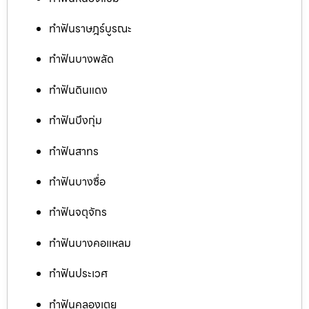
ทำฟันราษฎร์บูรณะ
ทำฟันบางพลัด
ทำฟันดินแดง
ทำฟันบึงกุ่ม
ทำฟันสาทร
ทำฟันบางซื่อ
ทำฟันจตุจักร
ทำฟันบางคอแหลม
ทำฟันประเวศ
ทำฟันคลองเตย