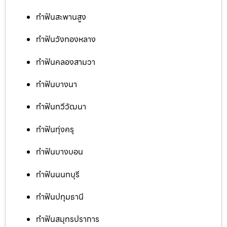
ทำฟันสะพานสูง
ทำฟันวังทองหลาง
ทำฟันคลองสามวา
ทำฟันบางนา
ทำฟันทวีวัฒนา
ทำฟันทุ่งครุ
ทำฟันบางบอน
ทำฟันนนทบุรี
ทำฟันปทุมธานี
ทำฟันสมุทรปราการ