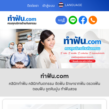
LANGUAGE
ติดต่อเรา
เข้าสู่ระบบ
เมนู
ทําฟัน.com
คลินิกทำฟัน คลินิกทันตกรรม จัดฟัน รักษารากฟัน ตรวจฟัน
ถอนฟัน ขูดหินปูน ทำฟันสวย