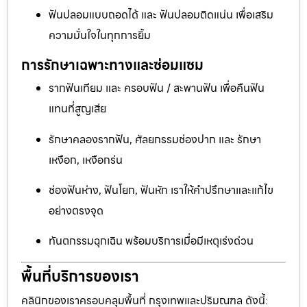
ฟันปลอมแบบถอดได้ และ ฟันปลอมติดแน่น เพื่อเสริม
ความมั่นใจในทุกการยิ้ม
การรักษาเฉพาะทางและซ่อมแซม
รากฟันเทียม และ ครอบฟัน / สะพานฟัน เพื่อคืนฟัน
แทนที่สูญเสีย
รักษาคลองรากฟัน, ศัลยกรรมช่องปาก และ รักษา
เหงือก, เหงือกร่น
ช่องฟันห่าง, ฟันโยก, ฟันหัก เราให้คำปรึกษาและแก้ไข
อย่างตรงจุด
ทันตกรรมฉุกเฉิน พร้อมบริการเมื่อมีเหตุเร่งด่วน
พื้นที่บริการของเรา
คลินิกของเราครอบคลุมพื้นที่ กรุงเทพและปริมณฑล ดังนี้: