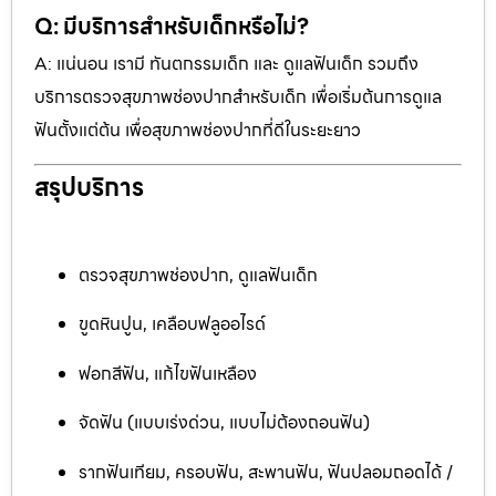
Q: มีบริการสำหรับเด็กหรือไม่?
A: แน่นอน เรามี ทันตกรรมเด็ก และ ดูแลฟันเด็ก รวมถึง
บริการตรวจสุขภาพช่องปากสำหรับเด็ก เพื่อเริ่มต้นการดูแล
ฟันตั้งแต่ต้น เพื่อสุขภาพช่องปากที่ดีในระยะยาว
สรุปบริการ
ตรวจสุขภาพช่องปาก, ดูแลฟันเด็ก
ขูดหินปูน, เคลือบฟลูออไรด์
ฟอกสีฟัน, แก้ไขฟันเหลือง
จัดฟัน (แบบเร่งด่วน, แบบไม่ต้องถอนฟัน)
รากฟันเทียม, ครอบฟัน, สะพานฟัน, ฟันปลอมถอดได้ /