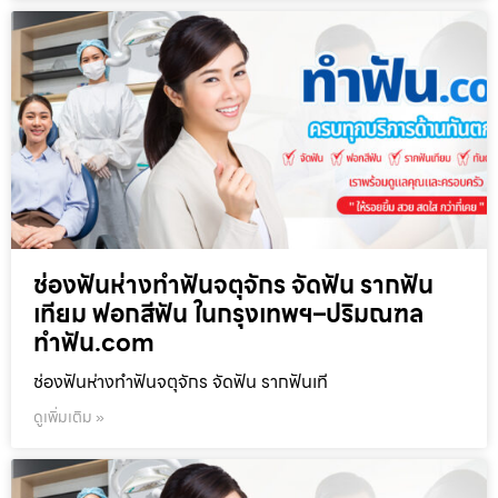
ช่องฟันห่างทำฟันจตุจักร จัดฟัน รากฟัน
เทียม ฟอกสีฟัน ในกรุงเทพฯ–ปริมณฑล
ทำฟัน.com
ช่องฟันห่างทำฟันจตุจักร จัดฟัน รากฟันเที
ดูเพิ่มเติม »