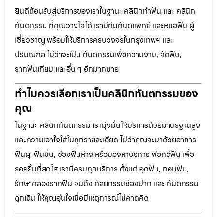
ยินดีต้อนรับสู่บริการของเราในฐานะ คลินิกทำฟัน และ คลินิก
ทันตกรรม ที่คุณวางใจได้ เรามีทีมทันตแพทย์ และหมอฟัน ผู้
เชี่ยวชาญ พร้อมให้บริการครบวงจรในกรุงเทพฯ และ
ปริมณฑล ไม่ว่าจะเป็น ทันตกรรมเพื่อความงาม, จัดฟัน,
รากฟันเทียม และอื่น ๆ อีกมากมาย
ทำไมควรเลือกเราเป็นคลินิกทันตกรรมของ
คุณ
ในฐานะ คลินิกทันตกรรม เรามุ่งมั่นให้บริการด้วยมาตรฐานสูง
และความเอาใจใส่ในทุกรายละเอียด ไม่ว่าคุณจะมาด้วยอาการ
ฟันผุ, ฟันบิ่น, ช่องฟันห่าง หรือมองหาบริการ ฟอกสีฟัน เพื่อ
รอยยิ้มที่สดใส เรามีครบทุกบริการ ตั้งแต่ อุดฟัน, ถอนฟัน,
รักษาคลองรากฟัน จนถึง ศัลยกรรมช่องปาก และ ทันตกรรม
ฉุกเฉิน ให้คุณอุ่นใจเมื่อมีเหตุการณ์ไม่คาดคิด