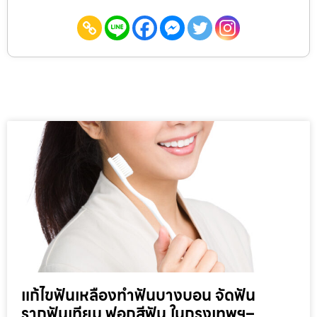
แก้ไขฟันเหลืองทำฟันบางบอน จัดฟัน
รากฟันเทียม ฟอกสีฟัน ในกรุงเทพฯ–