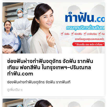
ช่องฟันห่างทำฟันจตุจักร จัดฟัน รากฟัน
เทียม ฟอกสีฟัน ในกรุงเทพฯ–ปริมณฑล
ทำฟัน.com
ช่องฟันห่างทำฟันจตุจักร จัดฟัน รากฟันเที
ดูเพิ่มเติม »