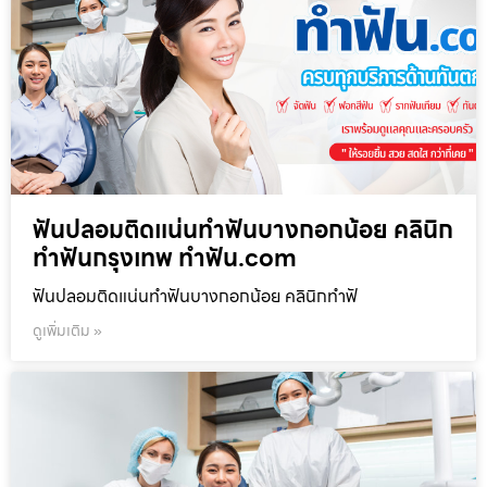
ฟันปลอมติดแน่นทำฟันบางกอกน้อย คลินิก
ทำฟันกรุงเทพ ทำฟัน.com
ฟันปลอมติดแน่นทำฟันบางกอกน้อย คลินิกทำฟั
ดูเพิ่มเติม »