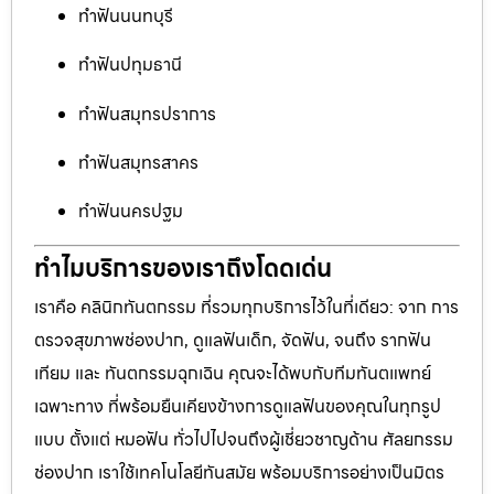
ทำฟันนนทบุรี
ทำฟันปทุมธานี
ทำฟันสมุทรปราการ
ทำฟันสมุทรสาคร
ทำฟันนครปฐม
ทำไมบริการของเราถึงโดดเด่น
เราคือ คลินิกทันตกรรม ที่รวมทุกบริการไว้ในที่เดียว: จาก การ
ตรวจสุขภาพช่องปาก, ดูแลฟันเด็ก, จัดฟัน, จนถึง รากฟัน
เทียม และ ทันตกรรมฉุกเฉิน คุณจะได้พบกับทีมทันตแพทย์
เฉพาะทาง ที่พร้อมยืนเคียงข้างการดูแลฟันของคุณในทุกรูป
แบบ ตั้งแต่ หมอฟัน ทั่วไปไปจนถึงผู้เชี่ยวชาญด้าน ศัลยกรรม
ช่องปาก เราใช้เทคโนโลยีทันสมัย พร้อมบริการอย่างเป็นมิตร