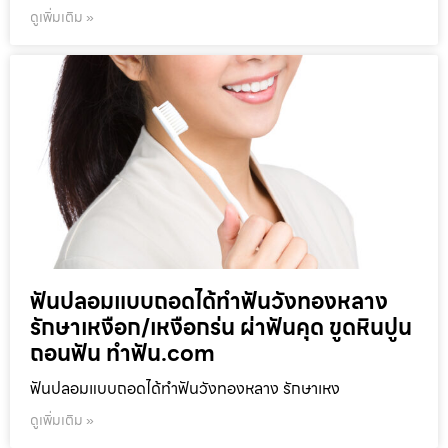
ดูเพิ่มเติม »
ฟันปลอมแบบถอดได้ทำฟันวังทองหลาง
รักษาเหงือก/เหงือกร่น ผ่าฟันคุด ขูดหินปูน
ถอนฟัน ทำฟัน.com
ฟันปลอมแบบถอดได้ทำฟันวังทองหลาง รักษาเหง
ดูเพิ่มเติม »