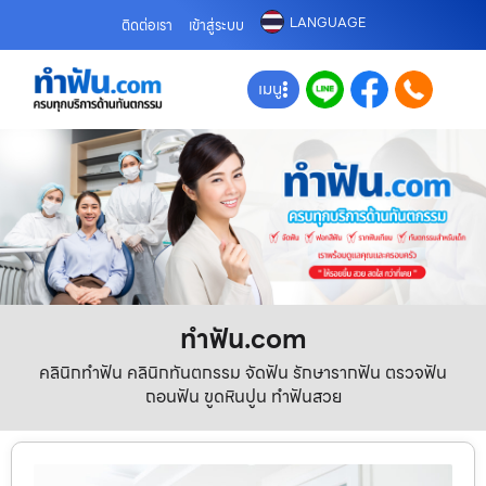
LANGUAGE
ติดต่อเรา
เข้าสู่ระบบ
เมนู
ทําฟัน.com
คลินิกทำฟัน คลินิกทันตกรรม จัดฟัน รักษารากฟัน ตรวจฟัน
ถอนฟัน ขูดหินปูน ทำฟันสวย