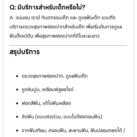
Q: มีบริการสำหรับเด็กหรือไม่?
A: แน่นอน เรามี ทันตกรรมเด็ก และ ดูแลฟันเด็ก รวมถึง
บริการตรวจสุขภาพช่องปากสำหรับเด็ก เพื่อเริ่มต้นการดูแล
ฟันตั้งแต่ต้น เพื่อสุขภาพช่องปากที่ดีในระยะยาว
สรุปบริการ
ตรวจสุขภาพช่องปาก, ดูแลฟันเด็ก
ขูดหินปูน, เคลือบฟลูออไรด์
ฟอกสีฟัน, แก้ไขฟันเหลือง
จัดฟัน (แบบเร่งด่วน, แบบไม่ต้องถอนฟัน)
รากฟันเทียม, ครอบฟัน, สะพานฟัน, ฟันปลอมถอดได้ /