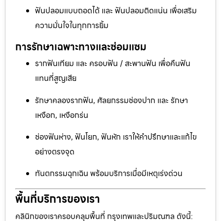
ฟันปลอมแบบถอดได้ และ ฟันปลอมติดแน่น เพื่อเสริม
ความมั่นใจในทุกการยิ้ม
การรักษาเฉพาะทางและซ่อมแซม
รากฟันเทียม และ ครอบฟัน / สะพานฟัน เพื่อคืนฟัน
แทนที่สูญเสีย
รักษาคลองรากฟัน, ศัลยกรรมช่องปาก และ รักษา
เหงือก, เหงือกร่น
ช่องฟันห่าง, ฟันโยก, ฟันหัก เราให้คำปรึกษาและแก้ไข
อย่างตรงจุด
ทันตกรรมฉุกเฉิน พร้อมบริการเมื่อมีเหตุเร่งด่วน
พื้นที่บริการของเรา
คลินิกของเราครอบคลุมพื้นที่ กรุงเทพและปริมณฑล ดังนี้: