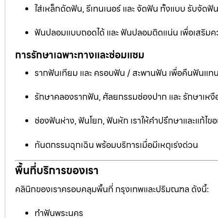
ใส่เหล็กดัดฟัน, รีเทนเนอร์ และ จัดฟัน ทั้งแบบ รับจัด
ฟันปลอมแบบถอดได้ และ ฟันปลอมติดแน่น เพื่อเสริมคว
การรักษาเฉพาะทางและซ่อมแซม
รากฟันเทียม และ ครอบฟัน / สะพานฟัน เพื่อคืนฟันแทน
รักษาคลองรากฟัน, ศัลยกรรมช่องปาก และ รักษาเหงือ
ช่องฟันห่าง, ฟันโยก, ฟันหัก เราให้คำปรึกษาและแก้ไข
ทันตกรรมฉุกเฉิน พร้อมบริการเมื่อมีเหตุเร่งด่วน
พื้นที่บริการของเรา
คลินิกของเราครอบคลุมพื้นที่ กรุงเทพและปริมณฑล ดังนี้:
ทำฟันพระนคร