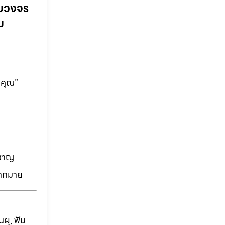
รบวงจร
ม
นคุณ”
วชาญ
มากมาย
ผุ, ฟัน