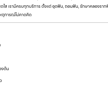
ี่สดใส เรามีครบทุกบริการ ตั้งแต่ อุดฟัน, ถอนฟัน, รักษาคลองราก
เหตุการณ์ไม่คาดคิด
ก
องต้น
ว