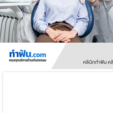
คลินิกทำฟัน ค