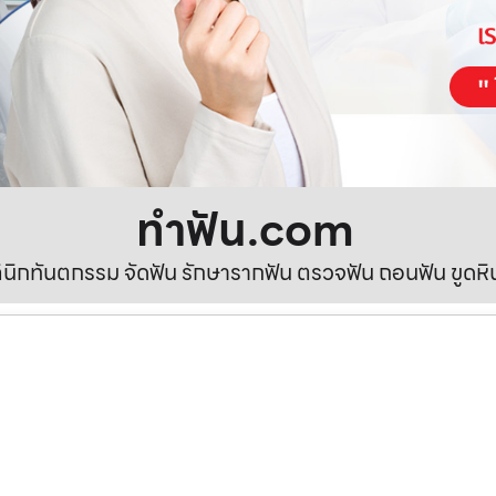
ทําฟัน.com
ลินิกทันตกรรม จัดฟัน รักษารากฟัน ตรวจฟัน ถอนฟัน ขูดห