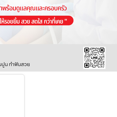
ินปูน ทำฟันสวย