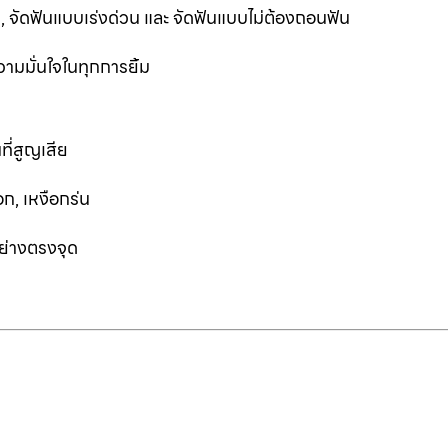
ฟัน, จัดฟันแบบเร่งด่วน และ จัดฟันแบบไม่ต้องถอนฟัน
ามมั่นใจในทุกการยิ้ม
ที่สูญเสีย
ก, เหงือกร่น
อย่างตรงจุด