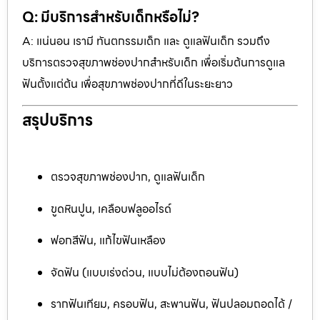
Q: มีบริการสำหรับเด็กหรือไม่?
A: แน่นอน เรามี ทันตกรรมเด็ก และ ดูแลฟันเด็ก รวมถึง
บริการตรวจสุขภาพช่องปากสำหรับเด็ก เพื่อเริ่มต้นการดูแล
ฟันตั้งแต่ต้น เพื่อสุขภาพช่องปากที่ดีในระยะยาว
สรุปบริการ
ตรวจสุขภาพช่องปาก, ดูแลฟันเด็ก
ขูดหินปูน, เคลือบฟลูออไรด์
ฟอกสีฟัน, แก้ไขฟันเหลือง
จัดฟัน (แบบเร่งด่วน, แบบไม่ต้องถอนฟัน)
รากฟันเทียม, ครอบฟัน, สะพานฟัน, ฟันปลอมถอดได้ /