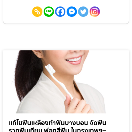
แก้ไขฟันเหลืองทำฟันบางบอน จัดฟัน
รากฟันเทียม ฟอกสีฟัน ในกรุงเทพฯ–