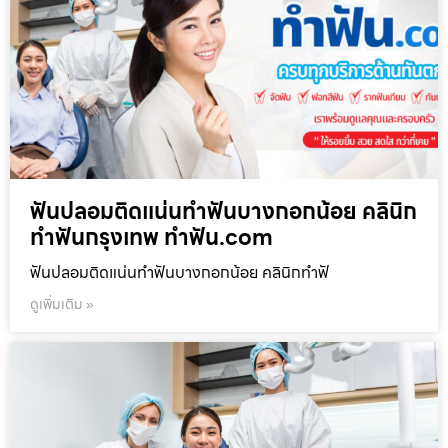
ฟันปลอมติดแน่นทำฟันบางกอกน้อย คลินิก
ทำฟันกรุงเทพ ทำฟัน.com
ฟันปลอมติดแน่นทำฟันบางกอกน้อย คลินิกทำฟั
ดูเพิ่มเติม »