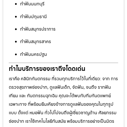
ทำฟันนนทบุรี
ทำฟันปทุมธานี
ทำฟันสมุทรปราการ
ทำฟันสมุทรสาคร
ทำฟันนครปฐม
ทำไมบริการของเราถึงโดดเด่น
เราคือ คลินิกทันตกรรม ที่รวมทุกบริการไว้ในที่เดียว: จาก การ
ตรวจสุขภาพช่องปาก, ดูแลฟันเด็ก, จัดฟัน, จนถึง รากฟัน
เทียม และ ทันตกรรมฉุกเฉิน คุณจะได้พบกับทีมทันตแพทย์
เฉพาะทาง ที่พร้อมยืนเคียงข้างการดูแลฟันของคุณในทุกรูป
แบบ ตั้งแต่ หมอฟัน ทั่วไปไปจนถึงผู้เชี่ยวชาญด้าน ศัลยกรรม
ช่องปาก เราใช้เทคโนโลยีทันสมัย พร้อมบริการอย่างเป็นมิตร