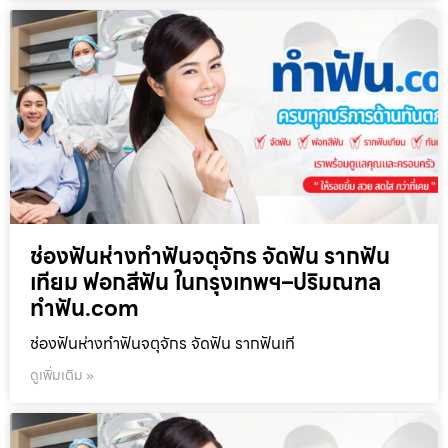
ช่องฟันห่างทำฟันจตุจักร จัดฟัน รากฟัน
เทียม ฟอกสีฟัน ในกรุงเทพฯ–ปริมณฑล
ทำฟัน.com
ช่องฟันห่างทำฟันจตุจักร จัดฟัน รากฟันเที
ดูเพิ่มเติม »