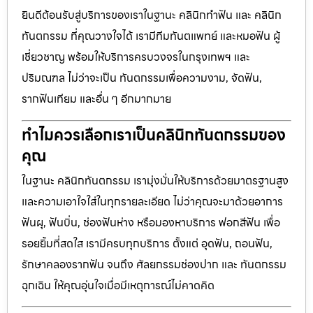
ยินดีต้อนรับสู่บริการของเราในฐานะ คลินิกทำฟัน และ คลินิก
ทันตกรรม ที่คุณวางใจได้ เรามีทีมทันตแพทย์ และหมอฟัน ผู้
เชี่ยวชาญ พร้อมให้บริการครบวงจรในกรุงเทพฯ และ
ปริมณฑล ไม่ว่าจะเป็น ทันตกรรมเพื่อความงาม, จัดฟัน,
รากฟันเทียม และอื่น ๆ อีกมากมาย
ทำไมควรเลือกเราเป็นคลินิกทันตกรรมของ
คุณ
ในฐานะ คลินิกทันตกรรม เรามุ่งมั่นให้บริการด้วยมาตรฐานสูง
และความเอาใจใส่ในทุกรายละเอียด ไม่ว่าคุณจะมาด้วยอาการ
ฟันผุ, ฟันบิ่น, ช่องฟันห่าง หรือมองหาบริการ ฟอกสีฟัน เพื่อ
รอยยิ้มที่สดใส เรามีครบทุกบริการ ตั้งแต่ อุดฟัน, ถอนฟัน,
รักษาคลองรากฟัน จนถึง ศัลยกรรมช่องปาก และ ทันตกรรม
ฉุกเฉิน ให้คุณอุ่นใจเมื่อมีเหตุการณ์ไม่คาดคิด