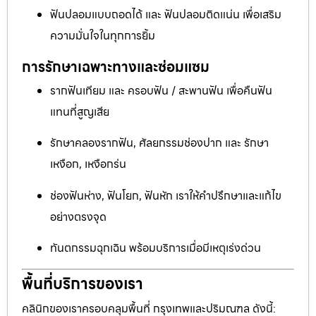
ฟันปลอมแบบถอดได้ และ ฟันปลอมติดแน่น เพื่อเสริม
ความมั่นใจในทุกการยิ้ม
การรักษาเฉพาะทางและซ่อมแซม
รากฟันเทียม และ ครอบฟัน / สะพานฟัน เพื่อคืนฟัน
แทนที่สูญเสีย
รักษาคลองรากฟัน, ศัลยกรรมช่องปาก และ รักษา
เหงือก, เหงือกร่น
ช่องฟันห่าง, ฟันโยก, ฟันหัก เราให้คำปรึกษาและแก้ไข
อย่างตรงจุด
ทันตกรรมฉุกเฉิน พร้อมบริการเมื่อมีเหตุเร่งด่วน
พื้นที่บริการของเรา
คลินิกของเราครอบคลุมพื้นที่ กรุงเทพและปริมณฑล ดังนี้: