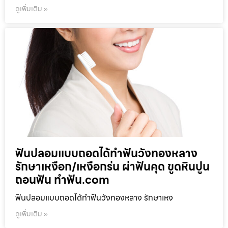
ดูเพิ่มเติม »
ฟันปลอมแบบถอดได้ทำฟันวังทองหลาง
รักษาเหงือก/เหงือกร่น ผ่าฟันคุด ขูดหินปูน
ถอนฟัน ทำฟัน.com
ฟันปลอมแบบถอดได้ทำฟันวังทองหลาง รักษาเหง
ดูเพิ่มเติม »