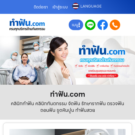
LANGUAGE
ติดต่อเรา
เข้าสู่ระบบ
เมนู
ทําฟัน.com
คลินิกทำฟัน คลินิกทันตกรรม จัดฟัน รักษารากฟัน ตรวจฟัน
ถอนฟัน ขูดหินปูน ทำฟันสวย