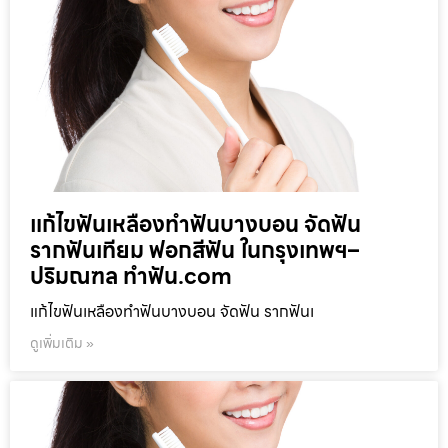
แก้ไขฟันเหลืองทำฟันบางบอน จัดฟัน
รากฟันเทียม ฟอกสีฟัน ในกรุงเทพฯ–
ปริมณฑล ทำฟัน.com
แก้ไขฟันเหลืองทำฟันบางบอน จัดฟัน รากฟันเ
ดูเพิ่มเติม »