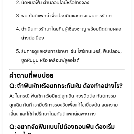
นัดหมอฟัน ผ่านออนไลน์หรือโทรจอง
พบ ทันตแพทย์ เพื่อประเมินและวางแผนการรักษา
ดำเนินการรักษาโดยทีมผู้เชี่ยวชาญ พร้อมติดตามผลอ
ย่างต่อเนื่อง
รับการดูแลหลังการรักษา เช่น ใส่รีเทนเนอร์, ฟันปลอม,
ขูดหินปูน หรือ เคลือบฟลูออไรด์
คำถามที่พบบ่อย
Q: ถ้าฟันหักหรือตกกระทันหัน ต้องทำอย่างไร?
A: ในกรณี ฟันหัก หรือมีเหตุฉุกเฉิน ควรติดต่อ ทันตกรรม
ฉุกเฉิน ทันที เรามีบริการรองรับเพื่อแก้ไขเบื้องต้น ลดความ
เสี่ยง และให้คำปรึกษาโดยทันตแพทย์เฉพาะทาง
Q: อยากจัดฟันแบบไม่ต้องถอนฟัน ต้องเริ่ม