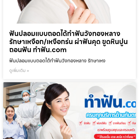
ฟันปลอมแบบถอดได้ทำฟันวังทองหลาง
รักษาเหงือก/เหงือกร่น ผ่าฟันคุด ขูดหินปูน
ถอนฟัน ทำฟัน.com
ฟันปลอมแบบถอดได้ทำฟันวังทองหลาง รักษาเหง
ดูเพิ่มเติม »