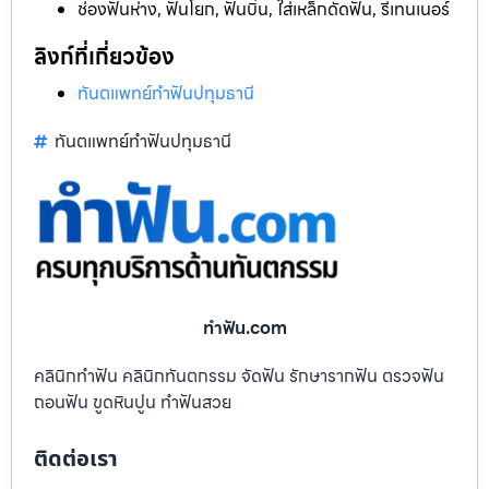
ช่องฟันห่าง, ฟันโยก, ฟันบิ่น, ใส่เหล็กดัดฟัน, รีเทนเนอร์
ลิงก์ที่เกี่ยวข้อง
ทันตแพทย์ทำฟันปทุมธานี
ทันตแพทย์ทำฟันปทุมธานี
ทําฟัน.com
คลินิกทำฟัน คลินิกทันตกรรม จัดฟัน รักษารากฟัน ตรวจฟัน
ถอนฟัน ขูดหินปูน ทำฟันสวย
ติดต่อเรา