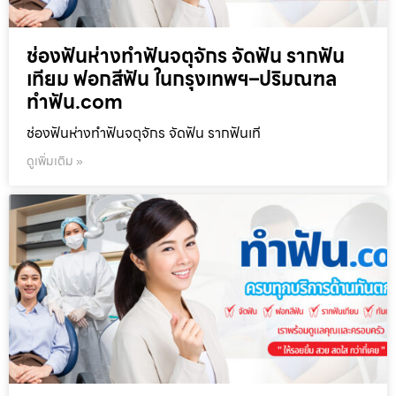
ช่องฟันห่างทำฟันจตุจักร จัดฟัน รากฟัน
เทียม ฟอกสีฟัน ในกรุงเทพฯ–ปริมณฑล
ทำฟัน.com
ช่องฟันห่างทำฟันจตุจักร จัดฟัน รากฟันเที
ดูเพิ่มเติม »