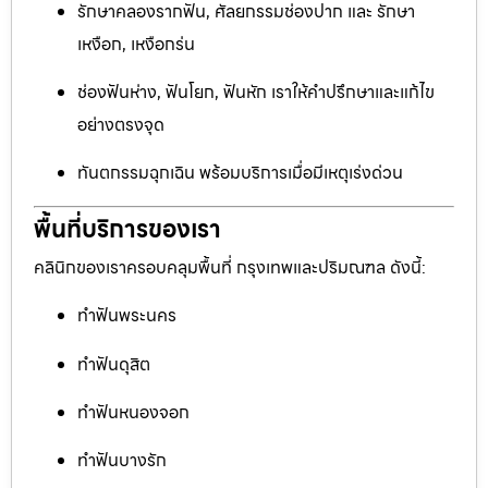
รักษาคลองรากฟัน, ศัลยกรรมช่องปาก และ รักษา
เหงือก, เหงือกร่น
ช่องฟันห่าง, ฟันโยก, ฟันหัก เราให้คำปรึกษาและแก้ไข
อย่างตรงจุด
ทันตกรรมฉุกเฉิน พร้อมบริการเมื่อมีเหตุเร่งด่วน
พื้นที่บริการของเรา
คลินิกของเราครอบคลุมพื้นที่ กรุงเทพและปริมณฑล ดังนี้:
ทำฟันพระนคร
ทำฟันดุสิต
ทำฟันหนองจอก
ทำฟันบางรัก