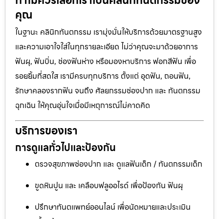
ทำไมควรเลือกเราเป็นคลินิกทันตกรรมของ
คุณ
ในฐานะ คลินิกทันตกรรม เรามุ่งมั่นให้บริการด้วยมาตรฐานสูง
และความเอาใจใส่ในทุกรายละเอียด ไม่ว่าคุณจะมาด้วยอาการ
ฟันผุ, ฟันบิ่น, ช่องฟันห่าง หรือมองหาบริการ ฟอกสีฟัน เพื่อ
รอยยิ้มที่สดใส เรามีครบทุกบริการ ตั้งแต่ อุดฟัน, ถอนฟัน,
รักษาคลองรากฟัน จนถึง ศัลยกรรมช่องปาก และ ทันตกรรม
ฉุกเฉิน ให้คุณอุ่นใจเมื่อมีเหตุการณ์ไม่คาดคิด
บริการของเรา
การดูแลทั่วไปและป้องกัน
ตรวจสุขภาพช่องปาก และ ดูแลฟันเด็ก / ทันตกรรมเด็ก
ขูดหินปูน และ เคลือบฟลูออไรด์ เพื่อป้องกัน ฟันผุ
ปรึกษาทันตแพทย์ออนไลน์ เพื่อนัดหมายและประเมิน