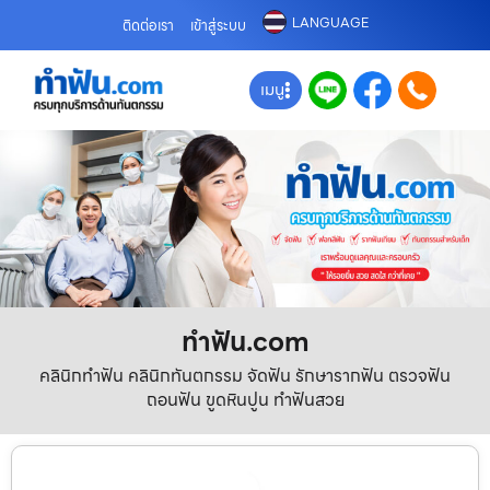
LANGUAGE
ติดต่อเรา
เข้าสู่ระบบ
เมนู
ทําฟัน.com
คลินิกทำฟัน คลินิกทันตกรรม จัดฟัน รักษารากฟัน ตรวจฟัน
ถอนฟัน ขูดหินปูน ทำฟันสวย