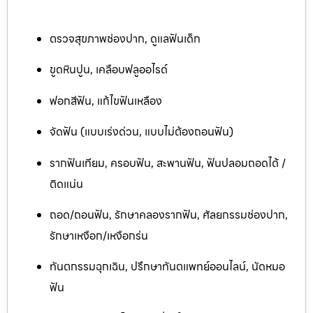
ตรวจสุขภาพช่องปาก, ดูแลฟันเด็ก
ขูดหินปูน, เคลือบฟลูออไรด์
ฟอกสีฟัน, แก้ไขฟันเหลือง
จัดฟัน (แบบเร่งด่วน, แบบไม่ต้องถอนฟัน)
รากฟันเทียม, ครอบฟัน, สะพานฟัน, ฟันปลอมถอดได้ /
ติดแน่น
ถอด/ถอนฟัน, รักษาคลองรากฟัน, ศัลยกรรมช่องปาก,
รักษาเหงือก/เหงือกร่น
ทันตกรรมฉุกเฉิน, ปรึกษาทันตแพทย์ออนไลน์, นัดหมอ
ฟัน