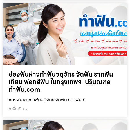
ช่องฟันห่างทำฟันจตุจักร จัดฟัน รากฟัน
เทียม ฟอกสีฟัน ในกรุงเทพฯ–ปริมณฑล
ทำฟัน.com
ช่องฟันห่างทำฟันจตุจักร จัดฟัน รากฟันเที
ดูเพิ่มเติม »