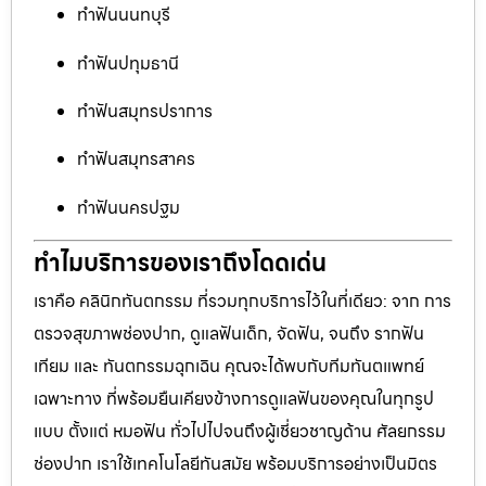
ทำฟันนนทบุรี
ทำฟันปทุมธานี
ทำฟันสมุทรปราการ
ทำฟันสมุทรสาคร
ทำฟันนครปฐม
ทำไมบริการของเราถึงโดดเด่น
เราคือ คลินิกทันตกรรม ที่รวมทุกบริการไว้ในที่เดียว: จาก การ
ตรวจสุขภาพช่องปาก, ดูแลฟันเด็ก, จัดฟัน, จนถึง รากฟัน
เทียม และ ทันตกรรมฉุกเฉิน คุณจะได้พบกับทีมทันตแพทย์
เฉพาะทาง ที่พร้อมยืนเคียงข้างการดูแลฟันของคุณในทุกรูป
แบบ ตั้งแต่ หมอฟัน ทั่วไปไปจนถึงผู้เชี่ยวชาญด้าน ศัลยกรรม
ช่องปาก เราใช้เทคโนโลยีทันสมัย พร้อมบริการอย่างเป็นมิตร