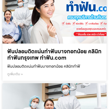
ฟันปลอมติดแน่นทำฟันบางกอกน้อย คลินิก
ทำฟันกรุงเทพ ทำฟัน.com
ฟันปลอมติดแน่นทำฟันบางกอกน้อย คลินิกทำฟั
ดูเพิ่มเติม »