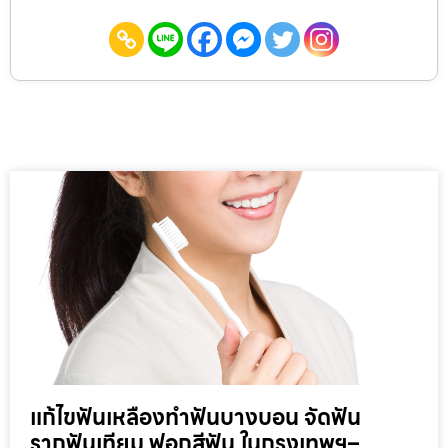
แก้ไขฟันเหลืองทำฟันบางบอน จัดฟัน
รากฟันเทียม ฟอกสีฟัน ในกรุงเทพฯ–