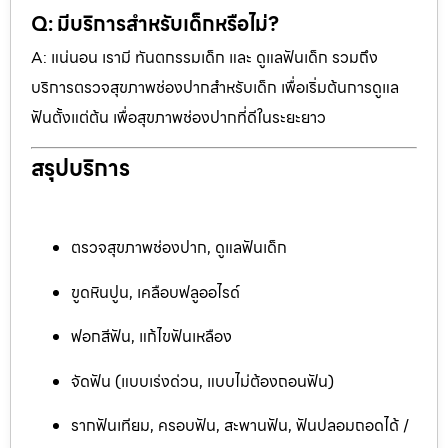
Q: มีบริการสำหรับเด็กหรือไม่?
A: แน่นอน เรามี ทันตกรรมเด็ก และ ดูแลฟันเด็ก รวมถึง
บริการตรวจสุขภาพช่องปากสำหรับเด็ก เพื่อเริ่มต้นการดูแล
ฟันตั้งแต่ต้น เพื่อสุขภาพช่องปากที่ดีในระยะยาว
สรุปบริการ
ตรวจสุขภาพช่องปาก, ดูแลฟันเด็ก
ขูดหินปูน, เคลือบฟลูออไรด์
ฟอกสีฟัน, แก้ไขฟันเหลือง
จัดฟัน (แบบเร่งด่วน, แบบไม่ต้องถอนฟัน)
รากฟันเทียม, ครอบฟัน, สะพานฟัน, ฟันปลอมถอดได้ /