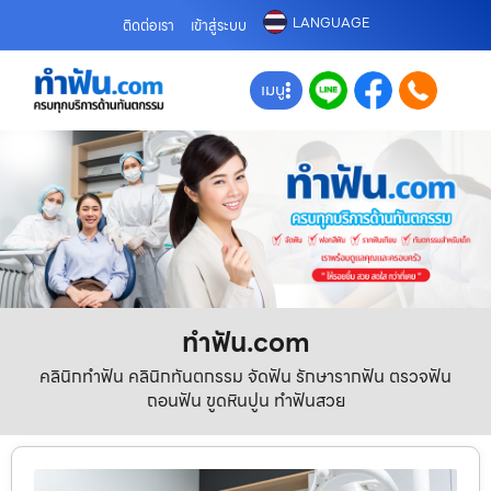
LANGUAGE
ติดต่อเรา
เข้าสู่ระบบ
เมนู
ทําฟัน.com
คลินิกทำฟัน คลินิกทันตกรรม จัดฟัน รักษารากฟัน ตรวจฟัน
ถอนฟัน ขูดหินปูน ทำฟันสวย