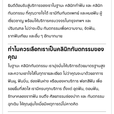
ยินดีต้อนรับสู่บริการของเราในฐานะ คลินิกทำฟัน และ คลินิก
ทันตกรรม ที่คุณวางใจได้ เรามีทีมทันตแพทย์ และหมอฟัน ผู้
เชี่ยวชาญ พร้อมให้บริการครบวงจรในกรุงเทพฯ และ
ปริมณฑล ไม่ว่าจะเป็น ทันตกรรมเพื่อความงาม, จัดฟัน,
รากฟันเทียม และอื่น ๆ อีกมากมาย
ทำไมควรเลือกเราเป็นคลินิกทันตกรรมของ
คุณ
ในฐานะ คลินิกทันตกรรม เรามุ่งมั่นให้บริการด้วยมาตรฐานสูง
และความเอาใจใส่ในทุกรายละเอียด ไม่ว่าคุณจะมาด้วยอาการ
ฟันผุ, ฟันบิ่น, ช่องฟันห่าง หรือมองหาบริการ ฟอกสีฟัน เพื่อ
รอยยิ้มที่สดใส เรามีครบทุกบริการ ตั้งแต่ อุดฟัน, ถอนฟัน,
รักษาคลองรากฟัน จนถึง ศัลยกรรมช่องปาก และ ทันตกรรม
ฉุกเฉิน ให้คุณอุ่นใจเมื่อมีเหตุการณ์ไม่คาดคิด