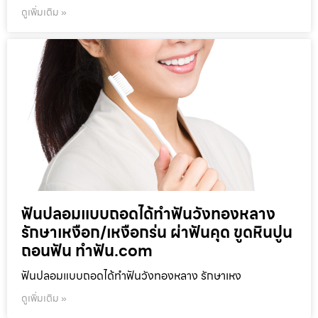
ดูเพิ่มเติม »
ฟันปลอมแบบถอดได้ทำฟันวังทองหลาง
รักษาเหงือก/เหงือกร่น ผ่าฟันคุด ขูดหินปูน
ถอนฟัน ทำฟัน.com
ฟันปลอมแบบถอดได้ทำฟันวังทองหลาง รักษาเหง
ดูเพิ่มเติม »