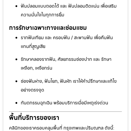
ฟันปลอมแบบถอดได้ และ ฟันปลอมติดแน่น เพื่อเสริม
ความมั่นใจในทุกการยิ้ม
การรักษาเฉพาะทางและซ่อมแซม
รากฟันเทียม และ ครอบฟัน / สะพานฟัน เพื่อคืนฟัน
แทนที่สูญเสีย
รักษาคลองรากฟัน, ศัลยกรรมช่องปาก และ รักษา
เหงือก, เหงือกร่น
ช่องฟันห่าง, ฟันโยก, ฟันหัก เราให้คำปรึกษาและแก้ไข
อย่างตรงจุด
ทันตกรรมฉุกเฉิน พร้อมบริการเมื่อมีเหตุเร่งด่วน
พื้นที่บริการของเรา
คลินิกของเราครอบคลุมพื้นที่ กรุงเทพและปริมณฑล ดังนี้: