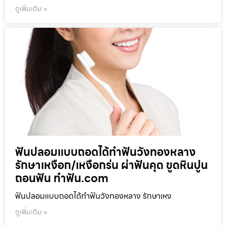
ดูเพิ่มเติม »
ฟันปลอมแบบถอดได้ทำฟันวังทองหลาง
รักษาเหงือก/เหงือกร่น ผ่าฟันคุด ขูดหินปูน
ถอนฟัน ทำฟัน.com
ฟันปลอมแบบถอดได้ทำฟันวังทองหลาง รักษาเหง
ดูเพิ่มเติม »