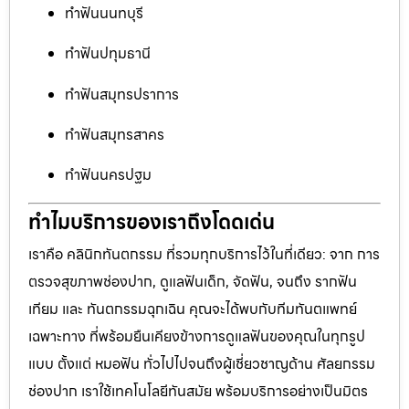
ทำฟันนนทบุรี
ทำฟันปทุมธานี
ทำฟันสมุทรปราการ
ทำฟันสมุทรสาคร
ทำฟันนครปฐม
ทำไมบริการของเราถึงโดดเด่น
เราคือ คลินิกทันตกรรม ที่รวมทุกบริการไว้ในที่เดียว: จาก การ
ตรวจสุขภาพช่องปาก, ดูแลฟันเด็ก, จัดฟัน, จนถึง รากฟัน
เทียม และ ทันตกรรมฉุกเฉิน คุณจะได้พบกับทีมทันตแพทย์
เฉพาะทาง ที่พร้อมยืนเคียงข้างการดูแลฟันของคุณในทุกรูป
แบบ ตั้งแต่ หมอฟัน ทั่วไปไปจนถึงผู้เชี่ยวชาญด้าน ศัลยกรรม
ช่องปาก เราใช้เทคโนโลยีทันสมัย พร้อมบริการอย่างเป็นมิตร