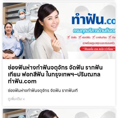
ช่องฟันห่างทำฟันจตุจักร จัดฟัน รากฟัน
เทียม ฟอกสีฟัน ในกรุงเทพฯ–ปริมณฑล
ทำฟัน.com
ช่องฟันห่างทำฟันจตุจักร จัดฟัน รากฟันเที
ดูเพิ่มเติม »