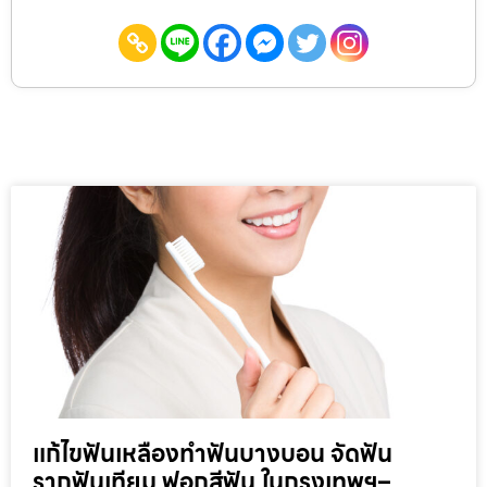
แก้ไขฟันเหลืองทำฟันบางบอน จัดฟัน
รากฟันเทียม ฟอกสีฟัน ในกรุงเทพฯ–