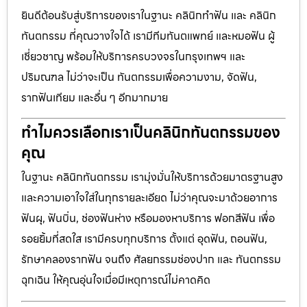
ยินดีต้อนรับสู่บริการของเราในฐานะ คลินิกทำฟัน และ คลินิก
ทันตกรรม ที่คุณวางใจได้ เรามีทีมทันตแพทย์ และหมอฟัน ผู้
เชี่ยวชาญ พร้อมให้บริการครบวงจรในกรุงเทพฯ และ
ปริมณฑล ไม่ว่าจะเป็น ทันตกรรมเพื่อความงาม, จัดฟัน,
รากฟันเทียม และอื่น ๆ อีกมากมาย
ทำไมควรเลือกเราเป็นคลินิกทันตกรรมของ
คุณ
ในฐานะ คลินิกทันตกรรม เรามุ่งมั่นให้บริการด้วยมาตรฐานสูง
และความเอาใจใส่ในทุกรายละเอียด ไม่ว่าคุณจะมาด้วยอาการ
ฟันผุ, ฟันบิ่น, ช่องฟันห่าง หรือมองหาบริการ ฟอกสีฟัน เพื่อ
รอยยิ้มที่สดใส เรามีครบทุกบริการ ตั้งแต่ อุดฟัน, ถอนฟัน,
รักษาคลองรากฟัน จนถึง ศัลยกรรมช่องปาก และ ทันตกรรม
ฉุกเฉิน ให้คุณอุ่นใจเมื่อมีเหตุการณ์ไม่คาดคิด