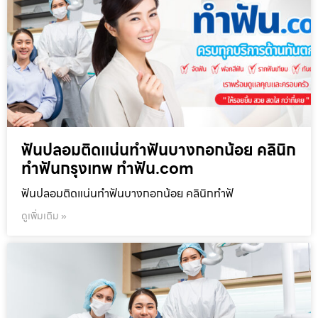
ฟันปลอมติดแน่นทำฟันบางกอกน้อย คลินิก
ทำฟันกรุงเทพ ทำฟัน.com
ฟันปลอมติดแน่นทำฟันบางกอกน้อย คลินิกทำฟั
ดูเพิ่มเติม »