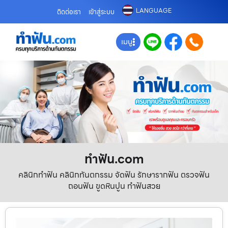
LANGUAGE
ติดต่อเรา
เข้าสู่ระบบ
เมนู
ทําฟัน.com
คลินิกทำฟัน คลินิกทันตกรรม จัดฟัน รักษารากฟัน ตรวจฟัน
ถอนฟัน ขูดหินปูน ทำฟันสวย