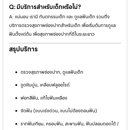
Q: มีบริการสำหรับเด็กหรือไม่?
A: แน่นอน เรามี ทันตกรรมเด็ก และ ดูแลฟันเด็ก รวมถึง
บริการตรวจสุขภาพช่องปากสำหรับเด็ก เพื่อเริ่มต้นการดูแล
ฟันตั้งแต่ต้น เพื่อสุขภาพช่องปากที่ดีในระยะยาว
สรุปบริการ
ตรวจสุขภาพช่องปาก, ดูแลฟันเด็ก
ขูดหินปูน, เคลือบฟลูออไรด์
ฟอกสีฟัน, แก้ไขฟันเหลือง
จัดฟัน (แบบเร่งด่วน, แบบไม่ต้องถอนฟัน)
รากฟันเทียม, ครอบฟัน, สะพานฟัน, ฟันปลอมถอดได้ /