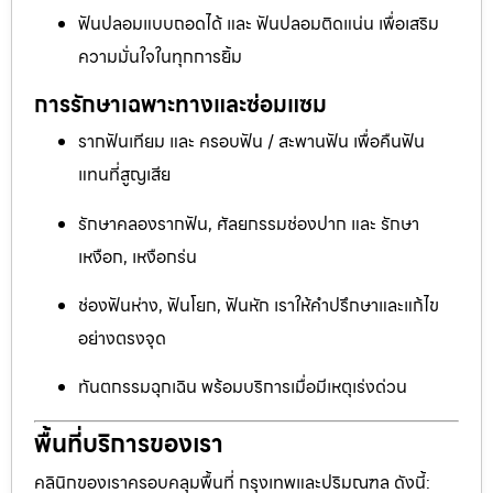
ฟันปลอมแบบถอดได้ และ ฟันปลอมติดแน่น เพื่อเสริม
ความมั่นใจในทุกการยิ้ม
การรักษาเฉพาะทางและซ่อมแซม
รากฟันเทียม และ ครอบฟัน / สะพานฟัน เพื่อคืนฟัน
แทนที่สูญเสีย
รักษาคลองรากฟัน, ศัลยกรรมช่องปาก และ รักษา
เหงือก, เหงือกร่น
ช่องฟันห่าง, ฟันโยก, ฟันหัก เราให้คำปรึกษาและแก้ไข
อย่างตรงจุด
ทันตกรรมฉุกเฉิน พร้อมบริการเมื่อมีเหตุเร่งด่วน
พื้นที่บริการของเรา
คลินิกของเราครอบคลุมพื้นที่ กรุงเทพและปริมณฑล ดังนี้: