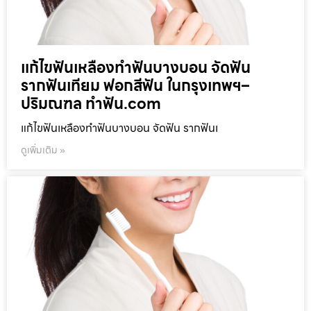
แก้ไขฟันเหลืองทำฟันบางบอน จัดฟัน
รากฟันเทียม ฟอกสีฟัน ในกรุงเทพฯ–
ปริมณฑล ทำฟัน.com
แก้ไขฟันเหลืองทำฟันบางบอน จัดฟัน รากฟันเ
ดูเพิ่มเติม »