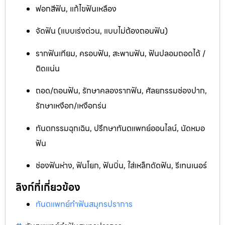
ฟอกสีฟัน, แก้ไขฟันเหลือง
จัดฟัน (แบบเร่งด่วน, แบบไม่ต้องถอนฟัน)
รากฟันเทียม, ครอบฟัน, สะพานฟัน, ฟันปลอมถอดได้ /
ติดแน่น
ถอด/ถอนฟัน, รักษาคลองรากฟัน, ศัลยกรรมช่องปาก,
รักษาเหงือก/เหงือกร่น
ทันตกรรมฉุกเฉิน, ปรึกษาทันตแพทย์ออนไลน์, นัดหมอ
ฟัน
ช่องฟันห่าง, ฟันโยก, ฟันบิ่น, ใส่เหล็กดัดฟัน, รีเทนเนอร์
ลิงก์ที่เกี่ยวข้อง
ทันตแพทย์ทำฟันสมุทรปราการ