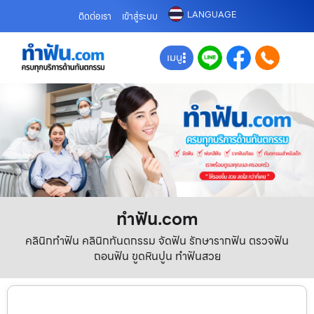
LANGUAGE
ติดต่อเรา
เข้าสู่ระบบ
เมนู
ทําฟัน.com
คลินิกทำฟัน คลินิกทันตกรรม จัดฟัน รักษารากฟัน ตรวจฟัน
ถอนฟัน ขูดหินปูน ทำฟันสวย