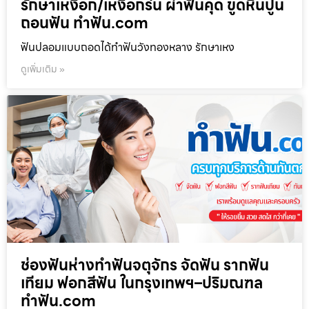
รักษาเหงือก/เหงือกร่น ผ่าฟันคุด ขูดหินปูน
ถอนฟัน ทำฟัน.com
ฟันปลอมแบบถอดได้ทำฟันวังทองหลาง รักษาเหง
ดูเพิ่มเติม »
ช่องฟันห่างทำฟันจตุจักร จัดฟัน รากฟัน
เทียม ฟอกสีฟัน ในกรุงเทพฯ–ปริมณฑล
ทำฟัน.com