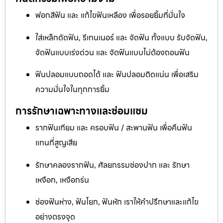
ฟอกสีฟัน และ แก้ไขฟันเหลือง เพื่อรอยยิ้มที่มั่นใจ
ใส่เหล็กดัดฟัน, รีเทนเนอร์ และ จัดฟัน ทั้งแบบ รับจัดฟัน,
จัดฟันแบบเร่งด่วน และ จัดฟันแบบไม่ต้องถอนฟัน
ฟันปลอมแบบถอดได้ และ ฟันปลอมติดแน่น เพื่อเสริม
ความมั่นใจในทุกการยิ้ม
การรักษาเฉพาะทางและซ่อมแซม
รากฟันเทียม และ ครอบฟัน / สะพานฟัน เพื่อคืนฟัน
แทนที่สูญเสีย
รักษาคลองรากฟัน, ศัลยกรรมช่องปาก และ รักษา
เหงือก, เหงือกร่น
ช่องฟันห่าง, ฟันโยก, ฟันหัก เราให้คำปรึกษาและแก้ไข
อย่างตรงจุด