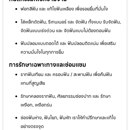
ฟอกสีฟัน และ แก้ไขฟันเหลือง เพื่อรอยยิ้มที่มั่นใจ
ใส่เหล็กดัดฟัน, รีเทนเนอร์ และ จัดฟัน ทั้งแบบ รับจัดฟัน,
จัดฟันแบบเร่งด่วน และ จัดฟันแบบไม่ต้องถอนฟัน
ฟันปลอมแบบถอดได้ และ ฟันปลอมติดแน่น เพื่อเสริม
ความมั่นใจในทุกการยิ้ม
การรักษาเฉพาะทางและซ่อมแซม
รากฟันเทียม และ ครอบฟัน / สะพานฟัน เพื่อคืนฟัน
แทนที่สูญเสีย
รักษาคลองรากฟัน, ศัลยกรรมช่องปาก และ รักษา
เหงือก, เหงือกร่น
ช่องฟันห่าง, ฟันโยก, ฟันหัก เราให้คำปรึกษาและแก้ไข
อย่างตรงจุด