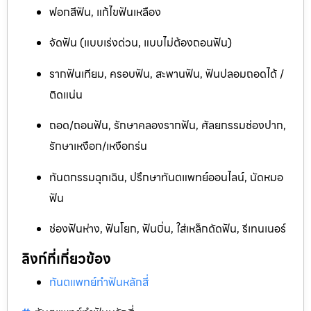
ฟอกสีฟัน, แก้ไขฟันเหลือง
จัดฟัน (แบบเร่งด่วน, แบบไม่ต้องถอนฟัน)
รากฟันเทียม, ครอบฟัน, สะพานฟัน, ฟันปลอมถอดได้ /
ติดแน่น
ถอด/ถอนฟัน, รักษาคลองรากฟัน, ศัลยกรรมช่องปาก,
รักษาเหงือก/เหงือกร่น
ทันตกรรมฉุกเฉิน, ปรึกษาทันตแพทย์ออนไลน์, นัดหมอ
ฟัน
ช่องฟันห่าง, ฟันโยก, ฟันบิ่น, ใส่เหล็กดัดฟัน, รีเทนเนอร์
ลิงก์ที่เกี่ยวข้อง
ทันตแพทย์ทำฟันหลักสี่