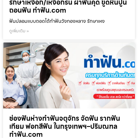
รักษาเหงือก/เหงือกร่น ผ่าฟันคุด ขูดหินปูน
ถอนฟัน ทำฟัน.com
ฟันปลอมแบบถอดได้ทำฟันวังทองหลาง รักษาเหง
ดูเพิ่มเติม »
ช่องฟันห่างทำฟันจตุจักร จัดฟัน รากฟัน
เทียม ฟอกสีฟัน ในกรุงเทพฯ–ปริมณฑล
ทำฟัน.com