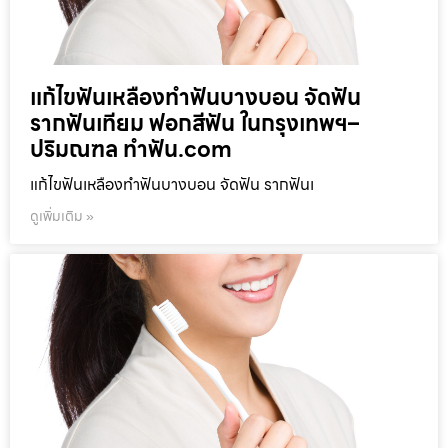
แก้ไขฟันเหลืองทำฟันบางบอน จัดฟัน
รากฟันเทียม ฟอกสีฟัน ในกรุงเทพฯ–
ปริมณฑล ทำฟัน.com
แก้ไขฟันเหลืองทำฟันบางบอน จัดฟัน รากฟันเ
ดูเพิ่มเติม »