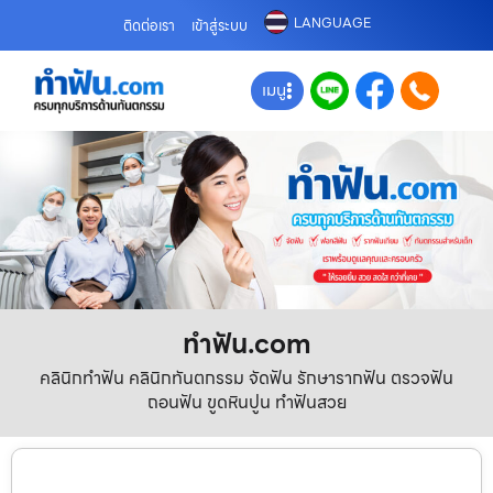
LANGUAGE
ติดต่อเรา
เข้าสู่ระบบ
เมนู
ทําฟัน.com
คลินิกทำฟัน คลินิกทันตกรรม จัดฟัน รักษารากฟัน ตรวจฟัน
ถอนฟัน ขูดหินปูน ทำฟันสวย