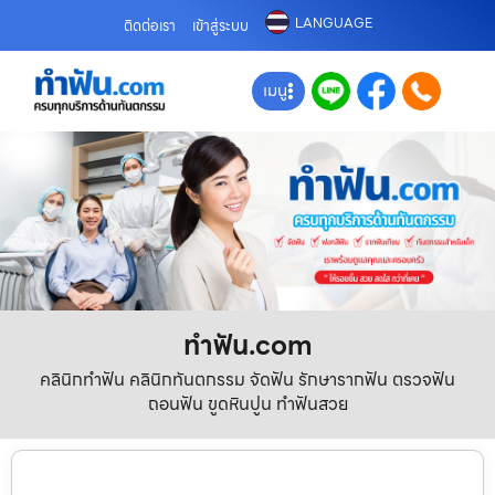
LANGUAGE
ติดต่อเรา
เข้าสู่ระบบ
เมนู
ทําฟัน.com
คลินิกทำฟัน คลินิกทันตกรรม จัดฟัน รักษารากฟัน ตรวจฟัน
ถอนฟัน ขูดหินปูน ทำฟันสวย