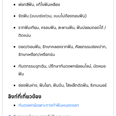
ฟอกสีฟัน, แก้ไขฟันเหลือง
จัดฟัน (แบบเร่งด่วน, แบบไม่ต้องถอนฟัน)
รากฟันเทียม, ครอบฟัน, สะพานฟัน, ฟันปลอมถอดได้ /
ติดแน่น
ถอด/ถอนฟัน, รักษาคลองรากฟัน, ศัลยกรรมช่องปาก,
รักษาเหงือก/เหงือกร่น
ทันตกรรมฉุกเฉิน, ปรึกษาทันตแพทย์ออนไลน์, นัดหมอ
ฟัน
ช่องฟันห่าง, ฟันโยก, ฟันบิ่น, ใส่เหล็กดัดฟัน, รีเทนเนอร์
ลิงก์ที่เกี่ยวข้อง
ทันตแพทย์เฉพาะทางทำฟันหนองจอก