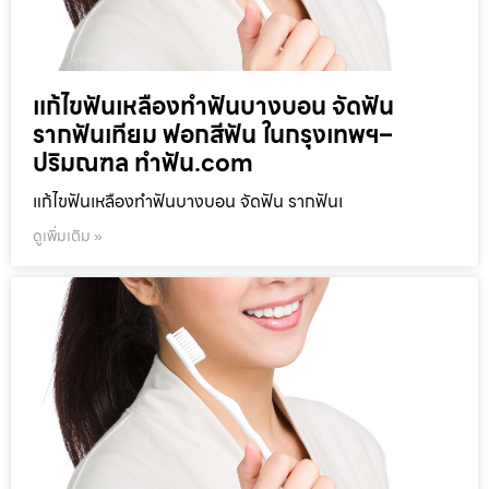
แก้ไขฟันเหลืองทำฟันบางบอน จัดฟัน
รากฟันเทียม ฟอกสีฟัน ในกรุงเทพฯ–
ปริมณฑล ทำฟัน.com
แก้ไขฟันเหลืองทำฟันบางบอน จัดฟัน รากฟันเ
ดูเพิ่มเติม »