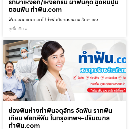
รักษาเหงือก/เหงือกร่น ผ่าฟันคุด ขูดหินปูน
ถอนฟัน ทำฟัน.com
ฟันปลอมแบบถอดได้ทำฟันวังทองหลาง รักษาเหง
ดูเพิ่มเติม »
ช่องฟันห่างทำฟันจตุจักร จัดฟัน รากฟัน
เทียม ฟอกสีฟัน ในกรุงเทพฯ–ปริมณฑล
ทำฟัน.com