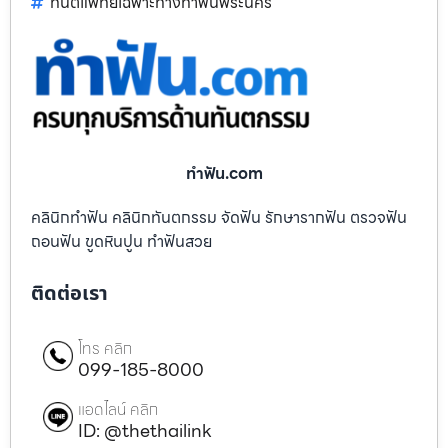
ทันตแพทย์เฉพาะทางทำฟันพระนคร
ทําฟัน.com
คลินิกทำฟัน คลินิกทันตกรรม จัดฟัน รักษารากฟัน ตรวจฟัน
ถอนฟัน ขูดหินปูน ทำฟันสวย
ติดต่อเรา
โทร คลิก
099-185-8000
แอดไลน์ คลิก
ID: @thethailink