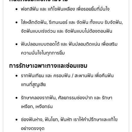
ฟอกสีฟัน และ แก้ไขฟันเหลือง เพื่อรอยยิ้มที่มั่นใจ
ใส่เหล็กดัดฟัน, รีเทนเนอร์ และ จัดฟัน ทั้งแบบ รับจัดฟัน,
จัดฟันแบบเร่งด่วน และ จัดฟันแบบไม่ต้องถอนฟัน
ฟันปลอมแบบถอดได้ และ ฟันปลอมติดแน่น เพื่อเสริม
ความมั่นใจในทุกการยิ้ม
การรักษาเฉพาะทางและซ่อมแซม
รากฟันเทียม และ ครอบฟัน / สะพานฟัน เพื่อคืนฟัน
แทนที่สูญเสีย
รักษาคลองรากฟัน, ศัลยกรรมช่องปาก และ รักษา
เหงือก, เหงือกร่น
ช่องฟันห่าง, ฟันโยก, ฟันหัก เราให้คำปรึกษาและแก้ไข
อย่างตรงจุด