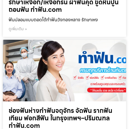
รักษาเหงือก/เหงือกร่น ผ่าฟันคุด ขูดหินปูน
ถอนฟัน ทำฟัน.com
ฟันปลอมแบบถอดได้ทำฟันวังทองหลาง รักษาเหง
ดูเพิ่มเติม »
ช่องฟันห่างทำฟันจตุจักร จัดฟัน รากฟัน
เทียม ฟอกสีฟัน ในกรุงเทพฯ–ปริมณฑล
ทำฟัน.com