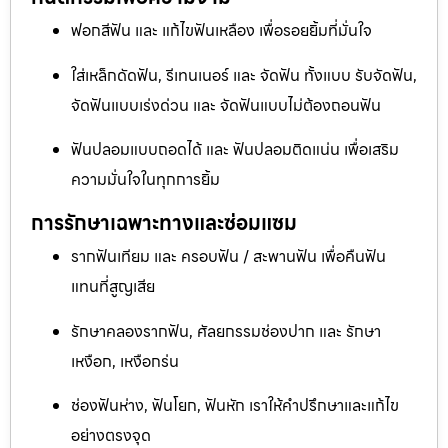
ฟอกสีฟัน และ แก้ไขฟันเหลือง เพื่อรอยยิ้มที่มั่นใจ
ใส่เหล็กดัดฟัน, รีเทนเนอร์ และ จัดฟัน ทั้งแบบ รับจัดฟัน,
จัดฟันแบบเร่งด่วน และ จัดฟันแบบไม่ต้องถอนฟัน
ฟันปลอมแบบถอดได้ และ ฟันปลอมติดแน่น เพื่อเสริม
ความมั่นใจในทุกการยิ้ม
การรักษาเฉพาะทางและซ่อมแซม
รากฟันเทียม และ ครอบฟัน / สะพานฟัน เพื่อคืนฟัน
แทนที่สูญเสีย
รักษาคลองรากฟัน, ศัลยกรรมช่องปาก และ รักษา
เหงือก, เหงือกร่น
ช่องฟันห่าง, ฟันโยก, ฟันหัก เราให้คำปรึกษาและแก้ไข
อย่างตรงจุด