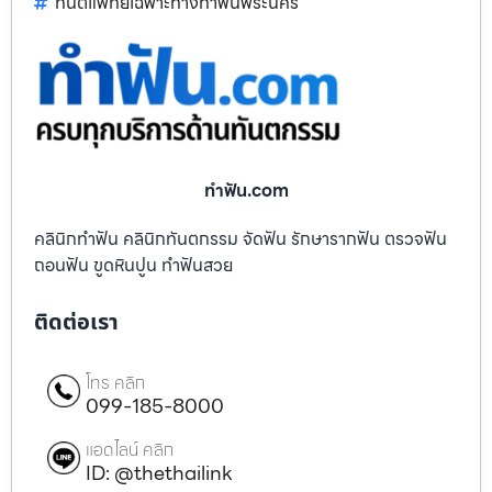
ทันตแพทย์เฉพาะทางทำฟันพระนคร
ทําฟัน.com
คลินิกทำฟัน คลินิกทันตกรรม จัดฟัน รักษารากฟัน ตรวจฟัน
ถอนฟัน ขูดหินปูน ทำฟันสวย
ติดต่อเรา
โทร คลิก
099-185-8000
แอดไลน์ คลิก
ID: @thethailink