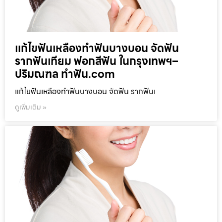
แก้ไขฟันเหลืองทำฟันบางบอน จัดฟัน
รากฟันเทียม ฟอกสีฟัน ในกรุงเทพฯ–
ปริมณฑล ทำฟัน.com
แก้ไขฟันเหลืองทำฟันบางบอน จัดฟัน รากฟันเ
ดูเพิ่มเติม »