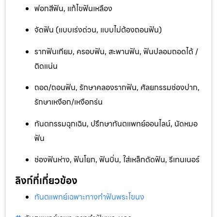
ฟอกสีฟัน, แก้ไขฟันเหลือง
จัดฟัน (แบบเร่งด่วน, แบบไม่ต้องถอนฟัน)
รากฟันเทียม, ครอบฟัน, สะพานฟัน, ฟันปลอมถอดได้ /
ติดแน่น
ถอด/ถอนฟัน, รักษาคลองรากฟัน, ศัลยกรรมช่องปาก,
รักษาเหงือก/เหงือกร่น
ทันตกรรมฉุกเฉิน, ปรึกษาทันตแพทย์ออนไลน์, นัดหมอ
ฟัน
ช่องฟันห่าง, ฟันโยก, ฟันบิ่น, ใส่เหล็กดัดฟัน, รีเทนเนอร์
ลิงก์ที่เกี่ยวข้อง
ทันตแพทย์เฉพาะทางทำฟันพระโขนง