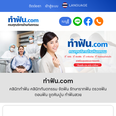
LANGUAGE
ติดต่อเรา
เข้าสู่ระบบ
เมนู
ทําฟัน.com
คลินิกทำฟัน คลินิกทันตกรรม จัดฟัน รักษารากฟัน ตรวจฟัน
ถอนฟัน ขูดหินปูน ทำฟันสวย