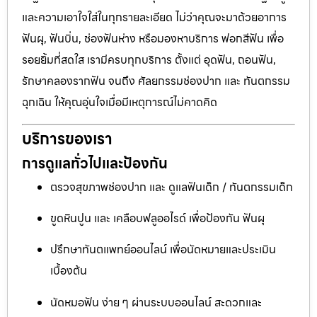
และความเอาใจใส่ในทุกรายละเอียด ไม่ว่าคุณจะมาด้วยอาการ
ฟันผุ, ฟันบิ่น, ช่องฟันห่าง หรือมองหาบริการ ฟอกสีฟัน เพื่อ
รอยยิ้มที่สดใส เรามีครบทุกบริการ ตั้งแต่ อุดฟัน, ถอนฟัน,
รักษาคลองรากฟัน จนถึง ศัลยกรรมช่องปาก และ ทันตกรรม
ฉุกเฉิน ให้คุณอุ่นใจเมื่อมีเหตุการณ์ไม่คาดคิด
บริการของเรา
การดูแลทั่วไปและป้องกัน
ตรวจสุขภาพช่องปาก และ ดูแลฟันเด็ก / ทันตกรรมเด็ก
ขูดหินปูน และ เคลือบฟลูออไรด์ เพื่อป้องกัน ฟันผุ
ปรึกษาทันตแพทย์ออนไลน์ เพื่อนัดหมายและประเมิน
เบื้องต้น
นัดหมอฟัน ง่าย ๆ ผ่านระบบออนไลน์ สะดวกและ