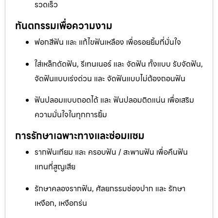
รวดเร็ว
ทันตกรรมเพื่อความงาม
ฟอกสีฟัน และ แก้ไขฟันเหลือง เพื่อรอยยิ้มที่มั่นใจ
ใส่เหล็กดัดฟัน, รีเทนเนอร์ และ จัดฟัน ทั้งแบบ รับจัดฟัน,
จัดฟันแบบเร่งด่วน และ จัดฟันแบบไม่ต้องถอนฟัน
ฟันปลอมแบบถอดได้ และ ฟันปลอมติดแน่น เพื่อเสริม
ความมั่นใจในทุกการยิ้ม
การรักษาเฉพาะทางและซ่อมแซม
รากฟันเทียม และ ครอบฟัน / สะพานฟัน เพื่อคืนฟัน
แทนที่สูญเสีย
รักษาคลองรากฟัน, ศัลยกรรมช่องปาก และ รักษา
เหงือก, เหงือกร่น