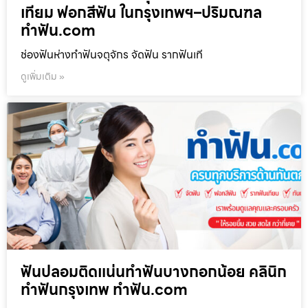
เทียม ฟอกสีฟัน ในกรุงเทพฯ–ปริมณฑล
ทำฟัน.com
ช่องฟันห่างทำฟันจตุจักร จัดฟัน รากฟันเที
ดูเพิ่มเติม »
ฟันปลอมติดแน่นทำฟันบางกอกน้อย คลินิก
ทำฟันกรุงเทพ ทำฟัน.com