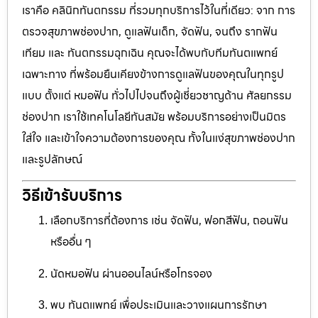
เราคือ คลินิกทันตกรรม ที่รวมทุกบริการไว้ในที่เดียว: จาก การ
ตรวจสุขภาพช่องปาก, ดูแลฟันเด็ก, จัดฟัน, จนถึง รากฟัน
เทียม และ ทันตกรรมฉุกเฉิน คุณจะได้พบกับทีมทันตแพทย์
เฉพาะทาง ที่พร้อมยืนเคียงข้างการดูแลฟันของคุณในทุกรูป
แบบ ตั้งแต่ หมอฟัน ทั่วไปไปจนถึงผู้เชี่ยวชาญด้าน ศัลยกรรม
ช่องปาก เราใช้เทคโนโลยีทันสมัย พร้อมบริการอย่างเป็นมิตร
ใส่ใจ และเข้าใจความต้องการของคุณ ทั้งในแง่สุขภาพช่องปาก
และรูปลักษณ์
วิธีเข้ารับบริการ
เลือกบริการที่ต้องการ เช่น จัดฟัน, ฟอกสีฟัน, ถอนฟัน
หรืออื่น ๆ
นัดหมอฟัน ผ่านออนไลน์หรือโทรจอง
พบ ทันตแพทย์ เพื่อประเมินและวางแผนการรักษา