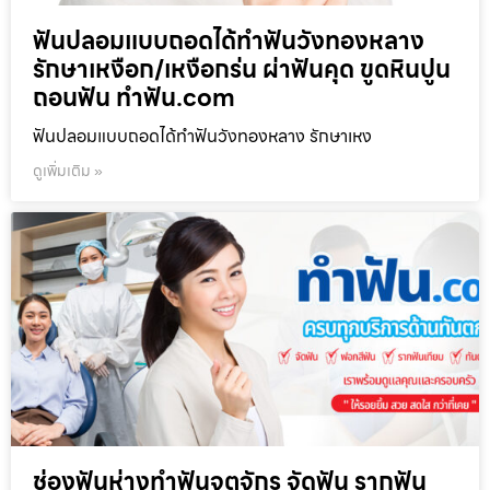
ฟันปลอมแบบถอดได้ทำฟันวังทองหลาง
รักษาเหงือก/เหงือกร่น ผ่าฟันคุด ขูดหินปูน
ถอนฟัน ทำฟัน.com
ฟันปลอมแบบถอดได้ทำฟันวังทองหลาง รักษาเหง
ดูเพิ่มเติม »
ช่องฟันห่างทำฟันจตุจักร จัดฟัน รากฟัน