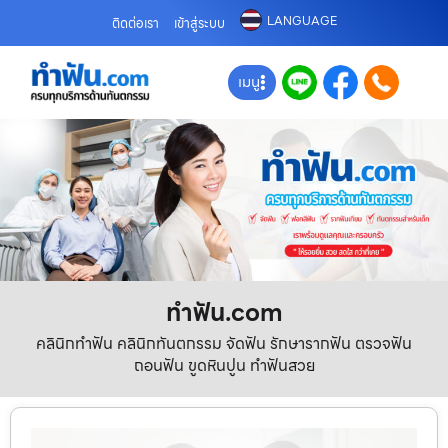
LANGUAGE
ติดต่อเรา
เข้าสู่ระบบ
เมนู
ทําฟัน.com
คลินิกทำฟัน คลินิกทันตกรรม จัดฟัน รักษารากฟัน ตรวจฟัน
ถอนฟัน ขูดหินปูน ทำฟันสวย