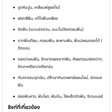
ขูดหินปูน, เคลือบฟลูออไรด์
ฟอกสีฟัน, แก้ไขฟันเหลือง
จัดฟัน (แบบเร่งด่วน, แบบไม่ต้องถอนฟัน)
รากฟันเทียม, ครอบฟัน, สะพานฟัน, ฟันปลอมถอดได้ /
ติดแน่น
ถอด/ถอนฟัน, รักษาคลองรากฟัน, ศัลยกรรมช่องปาก,
รักษาเหงือก/เหงือกร่น
ทันตกรรมฉุกเฉิน, ปรึกษาทันตแพทย์ออนไลน์, นัดหมอ
ฟัน
ช่องฟันห่าง, ฟันโยก, ฟันบิ่น, ใส่เหล็กดัดฟัน, รีเทนเนอร์
ลิงก์ที่เกี่ยวข้อง