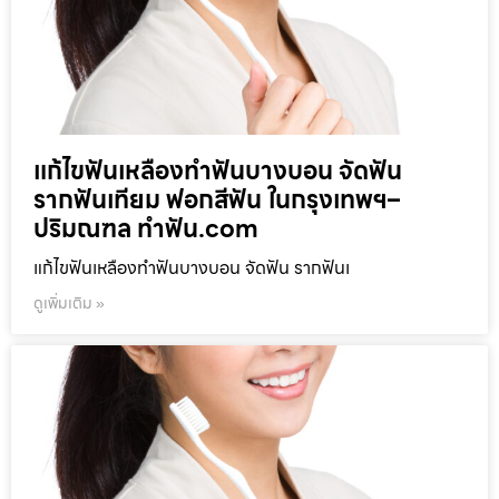
แก้ไขฟันเหลืองทำฟันบางบอน จัดฟัน
รากฟันเทียม ฟอกสีฟัน ในกรุงเทพฯ–
ปริมณฑล ทำฟัน.com
แก้ไขฟันเหลืองทำฟันบางบอน จัดฟัน รากฟันเ
ดูเพิ่มเติม »