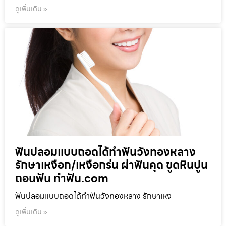
ดูเพิ่มเติม »
ฟันปลอมแบบถอดได้ทำฟันวังทองหลาง
รักษาเหงือก/เหงือกร่น ผ่าฟันคุด ขูดหินปูน
ถอนฟัน ทำฟัน.com
ฟันปลอมแบบถอดได้ทำฟันวังทองหลาง รักษาเหง
ดูเพิ่มเติม »