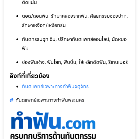
ติดแน่น
ถอด/ถอนฟัน, รักษาคลองรากฟัน, ศัลยกรรมช่องปาก,
รักษาเหงือก/เหงือกร่น
ทันตกรรมฉุกเฉิน, ปรึกษาทันตแพทย์ออนไลน์, นัดหมอ
ฟัน
ช่องฟันห่าง, ฟันโยก, ฟันบิ่น, ใส่เหล็กดัดฟัน, รีเทนเนอร์
ลิงก์ที่เกี่ยวข้อง
ทันตแพทย์เฉพาะทางทำฟันจตุจักร
ทันตแพทย์เฉพาะทางทำฟันพระนคร