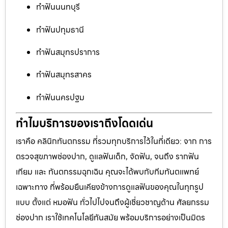
ทำฟันนนทบุรี
ทำฟันปทุมธานี
ทำฟันสมุทรปราการ
ทำฟันสมุทรสาคร
ทำฟันนครปฐม
ทำไมบริการของเราถึงโดดเด่น
เราคือ คลินิกทันตกรรม ที่รวมทุกบริการไว้ในที่เดียว: จาก การ
ตรวจสุขภาพช่องปาก, ดูแลฟันเด็ก, จัดฟัน, จนถึง รากฟัน
เทียม และ ทันตกรรมฉุกเฉิน คุณจะได้พบกับทีมทันตแพทย์
เฉพาะทาง ที่พร้อมยืนเคียงข้างการดูแลฟันของคุณในทุกรูป
แบบ ตั้งแต่ หมอฟัน ทั่วไปไปจนถึงผู้เชี่ยวชาญด้าน ศัลยกรรม
ช่องปาก เราใช้เทคโนโลยีทันสมัย พร้อมบริการอย่างเป็นมิตร