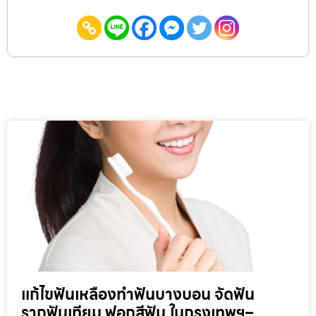
แก้ไขฟันเหลืองทำฟันบางบอน จัดฟัน
รากฟันเทียม ฟอกสีฟัน ในกรุงเทพฯ–