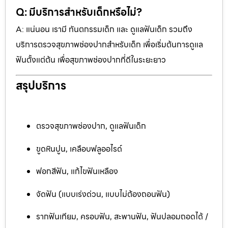
Q: มีบริการสำหรับเด็กหรือไม่?
A: แน่นอน เรามี ทันตกรรมเด็ก และ ดูแลฟันเด็ก รวมถึง
บริการตรวจสุขภาพช่องปากสำหรับเด็ก เพื่อเริ่มต้นการดูแล
ฟันตั้งแต่ต้น เพื่อสุขภาพช่องปากที่ดีในระยะยาว
สรุปบริการ
ตรวจสุขภาพช่องปาก, ดูแลฟันเด็ก
ขูดหินปูน, เคลือบฟลูออไรด์
ฟอกสีฟัน, แก้ไขฟันเหลือง
จัดฟัน (แบบเร่งด่วน, แบบไม่ต้องถอนฟัน)
รากฟันเทียม, ครอบฟัน, สะพานฟัน, ฟันปลอมถอดได้ /