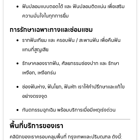
ฟันปลอมแบบถอดได้ และ ฟันปลอมติดแน่น เพื่อเสริม
ความมั่นใจในทุกการยิ้ม
การรักษาเฉพาะทางและซ่อมแซม
รากฟันเทียม และ ครอบฟัน / สะพานฟัน เพื่อคืนฟัน
แทนที่สูญเสีย
รักษาคลองรากฟัน, ศัลยกรรมช่องปาก และ รักษา
เหงือก, เหงือกร่น
ช่องฟันห่าง, ฟันโยก, ฟันหัก เราให้คำปรึกษาและแก้ไข
อย่างตรงจุด
ทันตกรรมฉุกเฉิน พร้อมบริการเมื่อมีเหตุเร่งด่วน
พื้นที่บริการของเรา
คลินิกของเราครอบคลุมพื้นที่ กรุงเทพและปริมณฑล ดังนี้: