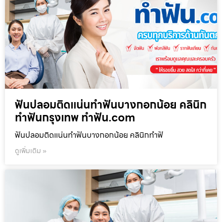
ฟันปลอมติดแน่นทำฟันบางกอกน้อย คลินิก
ทำฟันกรุงเทพ ทำฟัน.com
ฟันปลอมติดแน่นทำฟันบางกอกน้อย คลินิกทำฟั
ดูเพิ่มเติม »