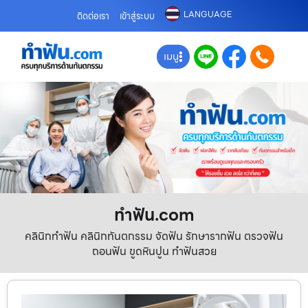
LANGUAGE
ติดต่อเรา
เข้าสู่ระบบ
เมนู
ทําฟัน.com
คลินิกทำฟัน คลินิกทันตกรรม จัดฟัน รักษารากฟัน ตรวจฟัน
ถอนฟัน ขูดหินปูน ทำฟันสวย