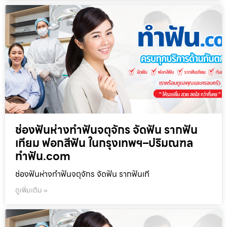
ช่องฟันห่างทำฟันจตุจักร จัดฟัน รากฟัน
เทียม ฟอกสีฟัน ในกรุงเทพฯ–ปริมณฑล
ทำฟัน.com
ช่องฟันห่างทำฟันจตุจักร จัดฟัน รากฟันเที
ดูเพิ่มเติม »