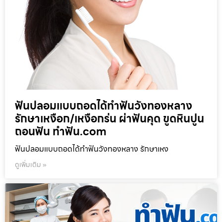
ฟันปลอมแบบถอดได้ทำฟันวังทองหลาง
รักษาเหงือก/เหงือกร่น ผ่าฟันคุด ขูดหินปูน
ถอนฟัน ทำฟัน.com
ฟันปลอมแบบถอดได้ทำฟันวังทองหลาง รักษาเหง
ดูเพิ่มเติม »