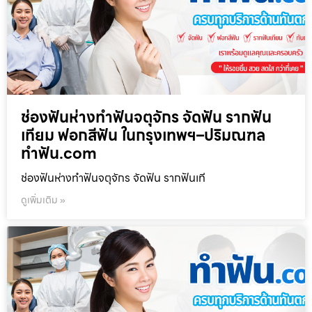
ช่องฟันห่างทำฟันจตุจักร จัดฟัน รากฟัน
เทียม ฟอกสีฟัน ในกรุงเทพฯ–ปริมณฑล
ทำฟัน.com
ช่องฟันห่างทำฟันจตุจักร จัดฟัน รากฟันเที
ดูเพิ่มเติม »