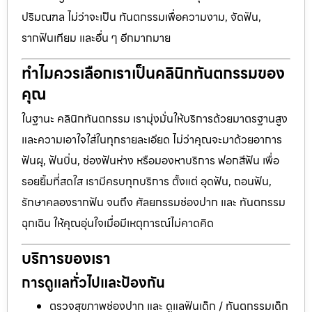
ปริมณฑล ไม่ว่าจะเป็น ทันตกรรมเพื่อความงาม, จัดฟัน,
รากฟันเทียม และอื่น ๆ อีกมากมาย
ทำไมควรเลือกเราเป็นคลินิกทันตกรรมของ
คุณ
ในฐานะ คลินิกทันตกรรม เรามุ่งมั่นให้บริการด้วยมาตรฐานสูง
และความเอาใจใส่ในทุกรายละเอียด ไม่ว่าคุณจะมาด้วยอาการ
ฟันผุ, ฟันบิ่น, ช่องฟันห่าง หรือมองหาบริการ ฟอกสีฟัน เพื่อ
รอยยิ้มที่สดใส เรามีครบทุกบริการ ตั้งแต่ อุดฟัน, ถอนฟัน,
รักษาคลองรากฟัน จนถึง ศัลยกรรมช่องปาก และ ทันตกรรม
ฉุกเฉิน ให้คุณอุ่นใจเมื่อมีเหตุการณ์ไม่คาดคิด
บริการของเรา
การดูแลทั่วไปและป้องกัน
ตรวจสุขภาพช่องปาก และ ดูแลฟันเด็ก / ทันตกรรมเด็ก