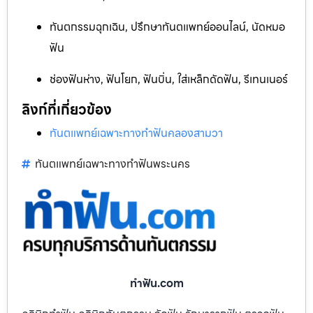
ทันตกรรมฉุกเฉิน, ปรึกษาทันตแพทย์ออนไลน์, นัดหมอ
ฟัน
ช่องฟันห่าง, ฟันโยก, ฟันบิ่น, ใส่เหล็กดัดฟัน, รีเทนเนอร์
ลิงก์ที่เกี่ยวข้อง
ทันตแพทย์เฉพาะทางทำฟันคลองสามวา
ทันตแพทย์เฉพาะทางทำฟันพระนคร
ทําฟัน.com