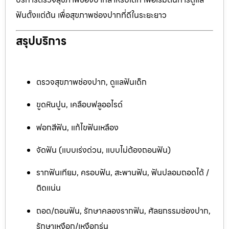
ฟันตั้งแต่ต้น เพื่อสุขภาพช่องปากที่ดีในระยะยาว
สรุปบริการ
ตรวจสุขภาพช่องปาก, ดูแลฟันเด็ก
ขูดหินปูน, เคลือบฟลูออไรด์
ฟอกสีฟัน, แก้ไขฟันเหลือง
จัดฟัน (แบบเร่งด่วน, แบบไม่ต้องถอนฟัน)
รากฟันเทียม, ครอบฟัน, สะพานฟัน, ฟันปลอมถอดได้ /
ติดแน่น
ถอด/ถอนฟัน, รักษาคลองรากฟัน, ศัลยกรรมช่องปาก,
รักษาเหงือก/เหงือกร่น