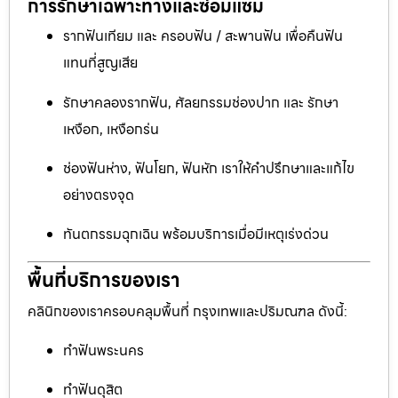
การรักษาเฉพาะทางและซ่อมแซม
รากฟันเทียม และ ครอบฟัน / สะพานฟัน เพื่อคืนฟัน
แทนที่สูญเสีย
รักษาคลองรากฟัน, ศัลยกรรมช่องปาก และ รักษา
เหงือก, เหงือกร่น
ช่องฟันห่าง, ฟันโยก, ฟันหัก เราให้คำปรึกษาและแก้ไข
อย่างตรงจุด
ทันตกรรมฉุกเฉิน พร้อมบริการเมื่อมีเหตุเร่งด่วน
พื้นที่บริการของเรา
คลินิกของเราครอบคลุมพื้นที่ กรุงเทพและปริมณฑล ดังนี้:
ทำฟันพระนคร
ทำฟันดุสิต