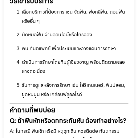
วิธีเข้ารับบริการ
เลือกบริการที่ต้องการ เช่น จัดฟัน, ฟอกสีฟัน, ถอนฟัน
หรืออื่น ๆ
นัดหมอฟัน ผ่านออนไลน์หรือโทรจอง
พบ ทันตแพทย์ เพื่อประเมินและวางแผนการรักษา
ดำเนินการรักษาโดยทีมผู้เชี่ยวชาญ พร้อมติดตามผลอ
ย่างต่อเนื่อง
รับการดูแลหลังการรักษา เช่น ใส่รีเทนเนอร์, ฟันปลอม,
ขูดหินปูน หรือ เคลือบฟลูออไรด์
คำถามที่พบบ่อย
Q: ถ้าฟันหักหรือตกกระทันหัน ต้องทำอย่างไร?
A: ในกรณี ฟันหัก หรือมีเหตุฉุกเฉิน ควรติดต่อ ทันตกรรม