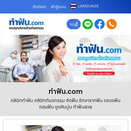
LANGUAGE
ติดต่อเรา
เข้าสู่ระบบ
เมนู
ทําฟัน.com
คลินิกทำฟัน คลินิกทันตกรรม จัดฟัน รักษารากฟัน ตรวจฟัน
ถอนฟัน ขูดหินปูน ทำฟันสวย