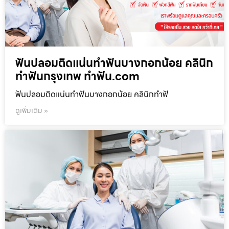
ฟันปลอมติดแน่นทำฟันบางกอกน้อย คลินิก
ทำฟันกรุงเทพ ทำฟัน.com
ฟันปลอมติดแน่นทำฟันบางกอกน้อย คลินิกทำฟั
ดูเพิ่มเติม »