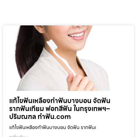
แก้ไขฟันเหลืองทำฟันบางบอน จัดฟัน
รากฟันเทียม ฟอกสีฟัน ในกรุงเทพฯ–
ปริมณฑล ทำฟัน.com
แก้ไขฟันเหลืองทำฟันบางบอน จัดฟัน รากฟันเ