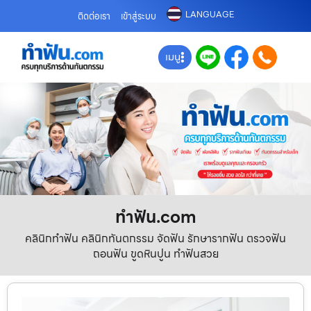
LANGUAGE
ติดต่อเรา
เข้าสู่ระบบ
เมนู
ทําฟัน.com
คลินิกทำฟัน คลินิกทันตกรรม จัดฟัน รักษารากฟัน ตรวจฟัน
ถอนฟัน ขูดหินปูน ทำฟันสวย