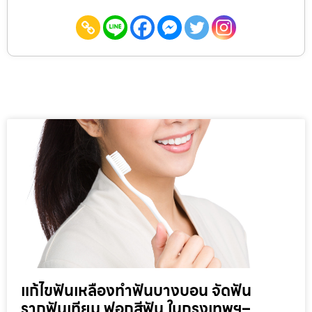
แก้ไขฟันเหลืองทำฟันบางบอน จัดฟัน
รากฟันเทียม ฟอกสีฟัน ในกรุงเทพฯ–