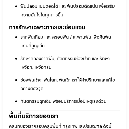
ฟันปลอมแบบถอดได้ และ ฟันปลอมติดแน่น เพื่อเสริม
ความมั่นใจในทุกการยิ้ม
การรักษาเฉพาะทางและซ่อมแซม
รากฟันเทียม และ ครอบฟัน / สะพานฟัน เพื่อคืนฟัน
แทนที่สูญเสีย
รักษาคลองรากฟัน, ศัลยกรรมช่องปาก และ รักษา
เหงือก, เหงือกร่น
ช่องฟันห่าง, ฟันโยก, ฟันหัก เราให้คำปรึกษาและแก้ไข
อย่างตรงจุด
ทันตกรรมฉุกเฉิน พร้อมบริการเมื่อมีเหตุเร่งด่วน
พื้นที่บริการของเรา
คลินิกของเราครอบคลุมพื้นที่ กรุงเทพและปริมณฑล ดังนี้: