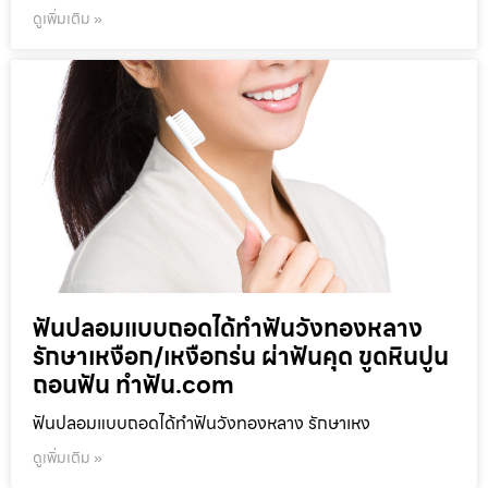
ดูเพิ่มเติม »
ฟันปลอมแบบถอดได้ทำฟันวังทองหลาง
รักษาเหงือก/เหงือกร่น ผ่าฟันคุด ขูดหินปูน
ถอนฟัน ทำฟัน.com
ฟันปลอมแบบถอดได้ทำฟันวังทองหลาง รักษาเหง
ดูเพิ่มเติม »