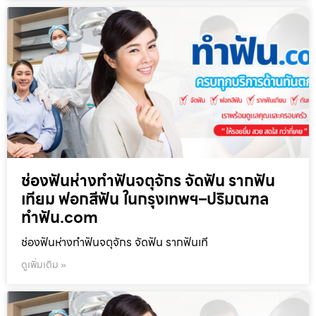
ช่องฟันห่างทำฟันจตุจักร จัดฟัน รากฟัน
เทียม ฟอกสีฟัน ในกรุงเทพฯ–ปริมณฑล
ทำฟัน.com
ช่องฟันห่างทำฟันจตุจักร จัดฟัน รากฟันเที
ดูเพิ่มเติม »