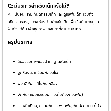
Q: มีบริการสำหรับเด็กหรือไม่?
A: แน่นอน เรามี ทันตกรรมเด็ก และ ดูแลฟันเด็ก รวมถึง
บริการตรวจสุขภาพช่องปากสำหรับเด็ก เพื่อเริ่มต้นการดูแล
ฟันตั้งแต่ต้น เพื่อสุขภาพช่องปากที่ดีในระยะยาว
สรุปบริการ
ตรวจสุขภาพช่องปาก, ดูแลฟันเด็ก
ขูดหินปูน, เคลือบฟลูออไรด์
ฟอกสีฟัน, แก้ไขฟันเหลือง
จัดฟัน (แบบเร่งด่วน, แบบไม่ต้องถอนฟัน)
รากฟันเทียม, ครอบฟัน, สะพานฟัน, ฟันปลอมถอดได้ /