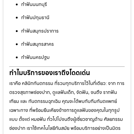
ทำฟันนนทบุรี
ทำฟันปทุมธานี
ทำฟันสมุทรปราการ
ทำฟันสมุทรสาคร
ทำฟันนครปฐม
ทำไมบริการของเราถึงโดดเด่น
เราคือ คลินิกทันตกรรม ที่รวมทุกบริการไว้ในที่เดียว: จาก การ
ตรวจสุขภาพช่องปาก, ดูแลฟันเด็ก, จัดฟัน, จนถึง รากฟัน
เทียม และ ทันตกรรมฉุกเฉิน คุณจะได้พบกับทีมทันตแพทย์
เฉพาะทาง ที่พร้อมยืนเคียงข้างการดูแลฟันของคุณในทุกรูป
แบบ ตั้งแต่ หมอฟัน ทั่วไปไปจนถึงผู้เชี่ยวชาญด้าน ศัลยกรรม
ช่องปาก เราใช้เทคโนโลยีทันสมัย พร้อมบริการอย่างเป็นมิตร