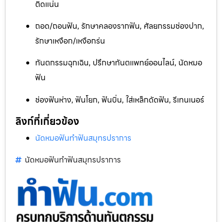
ติดแน่น
ถอด/ถอนฟัน, รักษาคลองรากฟัน, ศัลยกรรมช่องปาก,
รักษาเหงือก/เหงือกร่น
ทันตกรรมฉุกเฉิน, ปรึกษาทันตแพทย์ออนไลน์, นัดหมอ
ฟัน
ช่องฟันห่าง, ฟันโยก, ฟันบิ่น, ใส่เหล็กดัดฟัน, รีเทนเนอร์
ลิงก์ที่เกี่ยวข้อง
นัดหมอฟันทำฟันสมุทรปราการ
นัดหมอฟันทำฟันสมุทรปราการ