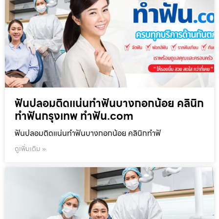
ฟันปลอมติดแน่นทำฟันบางกอกน้อย คลินิก
ทำฟันกรุงเทพ ทำฟัน.com
ฟันปลอมติดแน่นทำฟันบางกอกน้อย คลินิกทำฟั
ดูเพิ่มเติม »