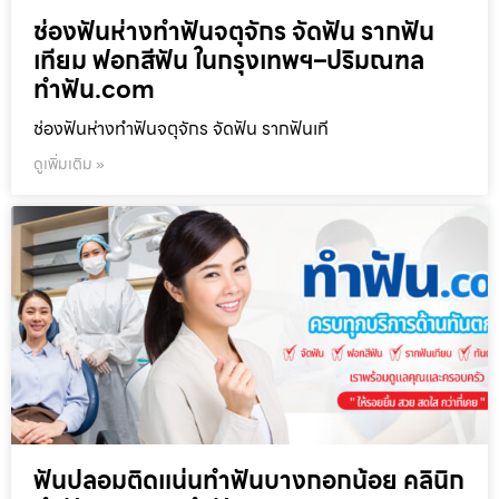
ช่องฟันห่างทำฟันจตุจักร จัดฟัน รากฟัน
เทียม ฟอกสีฟัน ในกรุงเทพฯ–ปริมณฑล
ทำฟัน.com
ช่องฟันห่างทำฟันจตุจักร จัดฟัน รากฟันเที
ดูเพิ่มเติม »
ฟันปลอมติดแน่นทำฟันบางกอกน้อย คลินิก