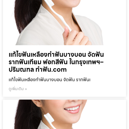
แก้ไขฟันเหลืองทำฟันบางบอน จัดฟัน
รากฟันเทียม ฟอกสีฟัน ในกรุงเทพฯ–
ปริมณฑล ทำฟัน.com
แก้ไขฟันเหลืองทำฟันบางบอน จัดฟัน รากฟันเ
ดูเพิ่มเติม »