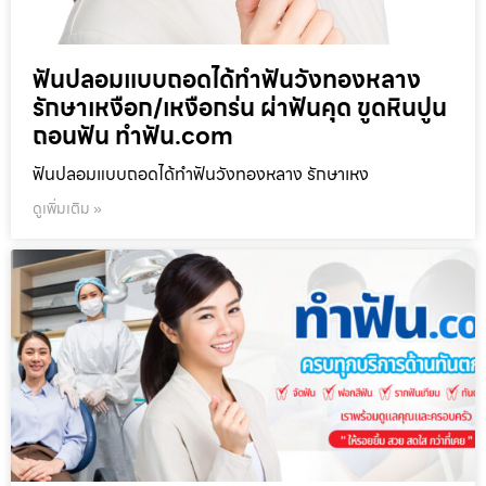
ฟันปลอมแบบถอดได้ทำฟันวังทองหลาง
รักษาเหงือก/เหงือกร่น ผ่าฟันคุด ขูดหินปูน
ถอนฟัน ทำฟัน.com
ฟันปลอมแบบถอดได้ทำฟันวังทองหลาง รักษาเหง
ดูเพิ่มเติม »