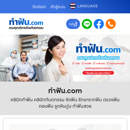
LANGUAGE
ติดต่อเรา
เข้าสู่ระบบ
เมนู
ทําฟัน.com
คลินิกทำฟัน คลินิกทันตกรรม จัดฟัน รักษารากฟัน ตรวจฟัน
ถอนฟัน ขูดหินปูน ทำฟันสวย