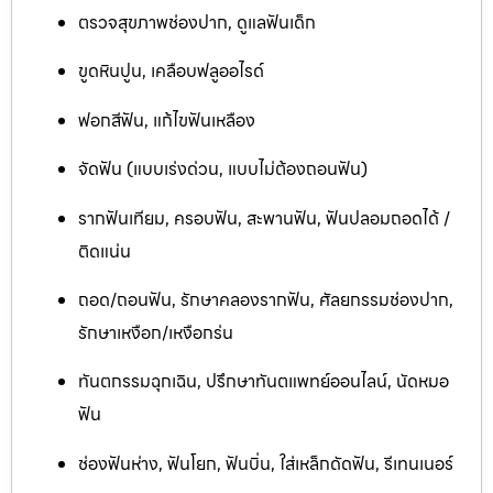
ตรวจสุขภาพช่องปาก, ดูแลฟันเด็ก
ขูดหินปูน, เคลือบฟลูออไรด์
ฟอกสีฟัน, แก้ไขฟันเหลือง
จัดฟัน (แบบเร่งด่วน, แบบไม่ต้องถอนฟัน)
รากฟันเทียม, ครอบฟัน, สะพานฟัน, ฟันปลอมถอดได้ /
ติดแน่น
ถอด/ถอนฟัน, รักษาคลองรากฟัน, ศัลยกรรมช่องปาก,
รักษาเหงือก/เหงือกร่น
ทันตกรรมฉุกเฉิน, ปรึกษาทันตแพทย์ออนไลน์, นัดหมอ
ฟัน
ช่องฟันห่าง, ฟันโยก, ฟันบิ่น, ใส่เหล็กดัดฟัน, รีเทนเนอร์