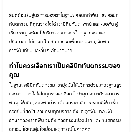
ยินดีต้อนรับสู่บริการของเราในฐานะ คลินิกทำฟัน และ คลินิก
ทันตกรรม ที่คุณวางใจได้ เรามีทีมทันตแพทย์ และหมอฟัน ผู้
เชี่ยวชาญ พร้อมให้บริการครบวงจรในกรุงเทพฯ และ
ปริมณฑล ไม่ว่าจะเป็น ทันตกรรมเพื่อความงาม, จัดฟัน,
รากฟันเทียม และอื่น ๆ อีกมากมาย
ทำไมควรเลือกเราเป็นคลินิกทันตกรรมของ
คุณ
ในฐานะ คลินิกทันตกรรม เรามุ่งมั่นให้บริการด้วยมาตรฐานสูง
และความเอาใจใส่ในทุกรายละเอียด ไม่ว่าคุณจะมาด้วยอาการ
ฟันผุ, ฟันบิ่น, ช่องฟันห่าง หรือมองหาบริการ ฟอกสีฟัน เพื่อ
รอยยิ้มที่สดใส เรามีครบทุกบริการ ตั้งแต่ อุดฟัน, ถอนฟัน,
รักษาคลองรากฟัน จนถึง ศัลยกรรมช่องปาก และ ทันตกรรม
ฉุกเฉิน ให้คุณอุ่นใจเมื่อมีเหตุการณ์ไม่คาดคิด