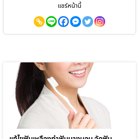
แชร์หน้านี้
แก้ไขฟันเหลืองทำฟันบางบอน จัดฟัน