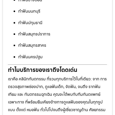
ทำฟันนนทบุรี
ทำฟันปทุมธานี
ทำฟันสมุทรปราการ
ทำฟันสมุทรสาคร
ทำฟันนครปฐม
ทำไมบริการของเราถึงโดดเด่น
เราคือ คลินิกทันตกรรม ที่รวมทุกบริการไว้ในที่เดียว: จาก การ
ตรวจสุขภาพช่องปาก, ดูแลฟันเด็ก, จัดฟัน, จนถึง รากฟัน
เทียม และ ทันตกรรมฉุกเฉิน คุณจะได้พบกับทีมทันตแพทย์
เฉพาะทาง ที่พร้อมยืนเคียงข้างการดูแลฟันของคุณในทุกรูป
แบบ ตั้งแต่ หมอฟัน ทั่วไปไปจนถึงผู้เชี่ยวชาญด้าน ศัลยกรรม