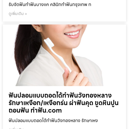
รับจัดฟันทำฟันบางแค คลินิกทำฟันกรุงเทพ ท
ดูเพิ่มเติม »
ฟันปลอมแบบถอดได้ทำฟันวังทองหลาง
รักษาเหงือก/เหงือกร่น ผ่าฟันคุด ขูดหินปูน
ถอนฟัน ทำฟัน.com
ฟันปลอมแบบถอดได้ทำฟันวังทองหลาง รักษาเหง