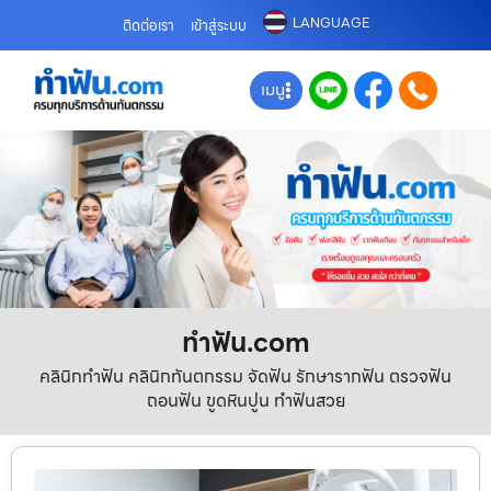
LANGUAGE
ติดต่อเรา
เข้าสู่ระบบ
เมนู
ทําฟัน.com
คลินิกทำฟัน คลินิกทันตกรรม จัดฟัน รักษารากฟัน ตรวจฟัน
ถอนฟัน ขูดหินปูน ทำฟันสวย