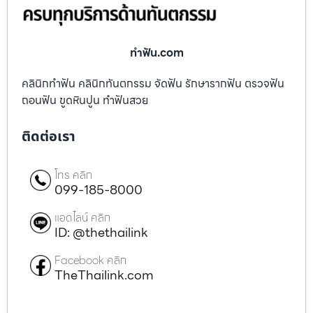
ทําฟัน.com
คลินิกทำฟัน คลินิกทันตกรรม จัดฟัน รักษารากฟัน ตรวจฟัน
ถอนฟัน ขูดหินปูน ทำฟันสวย
ติดต่อเรา
โทร คลิก
099-185-8000
แอดไลน์ คลิก
ID: @thethailink
Facebook คลิก
TheThailink.com