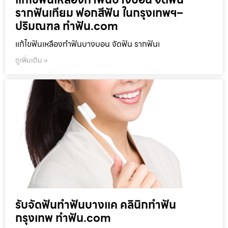
รากฟันเทียม ฟอกสีฟัน ในกรุงเทพฯ–
ปริมณฑล ทำฟัน.com
แก้ไขฟันเหลืองทำฟันบางบอน จัดฟัน รากฟันเ
ดูเพิ่มเติม »
รับจัดฟันทำฟันบางแค คลินิกทำฟัน
กรุงเทพ ทำฟัน.com