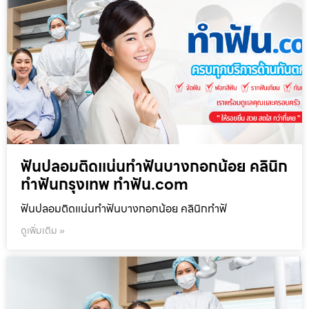
ฟันปลอมติดแน่นทำฟันบางกอกน้อย คลินิก
ทำฟันกรุงเทพ ทำฟัน.com
ฟันปลอมติดแน่นทำฟันบางกอกน้อย คลินิกทำฟั
ดูเพิ่มเติม »