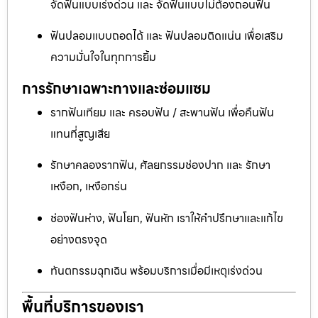
จัดฟันแบบเร่งด่วน และ จัดฟันแบบไม่ต้องถอนฟัน
ฟันปลอมแบบถอดได้ และ ฟันปลอมติดแน่น เพื่อเสริม
ความมั่นใจในทุกการยิ้ม
การรักษาเฉพาะทางและซ่อมแซม
รากฟันเทียม และ ครอบฟัน / สะพานฟัน เพื่อคืนฟัน
แทนที่สูญเสีย
รักษาคลองรากฟัน, ศัลยกรรมช่องปาก และ รักษา
เหงือก, เหงือกร่น
ช่องฟันห่าง, ฟันโยก, ฟันหัก เราให้คำปรึกษาและแก้ไข
อย่างตรงจุด
ทันตกรรมฉุกเฉิน พร้อมบริการเมื่อมีเหตุเร่งด่วน
พื้นที่บริการของเรา