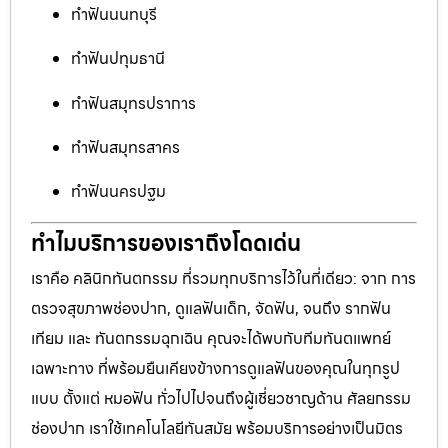
ทำฟันนนทบุรี
ทำฟันปทุมธานี
ทำฟันสมุทรปราการ
ทำฟันสมุทรสาคร
ทำฟันนครปฐม
ทำไมบริการของเราถึงโดดเด่น
เราคือ คลินิกทันตกรรม ที่รวมทุกบริการไว้ในที่เดียว: จาก การ
ตรวจสุขภาพช่องปาก, ดูแลฟันเด็ก, จัดฟัน, จนถึง รากฟัน
เทียม และ ทันตกรรมฉุกเฉิน คุณจะได้พบกับทีมทันตแพทย์
เฉพาะทาง ที่พร้อมยืนเคียงข้างการดูแลฟันของคุณในทุกรูป
แบบ ตั้งแต่ หมอฟัน ทั่วไปไปจนถึงผู้เชี่ยวชาญด้าน ศัลยกรรม
ช่องปาก เราใช้เทคโนโลยีทันสมัย พร้อมบริการอย่างเป็นมิตร