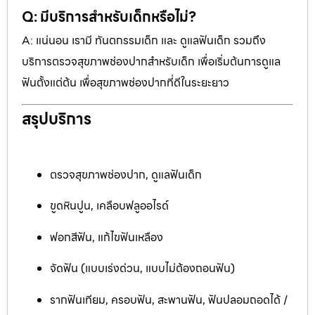
Q: มีบริการสำหรับเด็กหรือไม่?
A: แน่นอน เรามี ทันตกรรมเด็ก และ ดูแลฟันเด็ก รวมถึง
บริการตรวจสุขภาพช่องปากสำหรับเด็ก เพื่อเริ่มต้นการดูแล
ฟันตั้งแต่ต้น เพื่อสุขภาพช่องปากที่ดีในระยะยาว
สรุปบริการ
ตรวจสุขภาพช่องปาก, ดูแลฟันเด็ก
ขูดหินปูน, เคลือบฟลูออไรด์
ฟอกสีฟัน, แก้ไขฟันเหลือง
จัดฟัน (แบบเร่งด่วน, แบบไม่ต้องถอนฟัน)
รากฟันเทียม, ครอบฟัน, สะพานฟัน, ฟันปลอมถอดได้ /