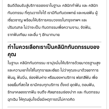
ยินดีต้อนรับสู่บริการของเราในฐานะ คลินิกทำฟัน และ คลินิก
ทันตกรรม ที่คุณวางใจได้ เรามีทีมทันตแพทย์ และหมอฟัน ผู้
เชี่ยวชาญ พร้อมให้บริการครบวงจรในกรุงเทพฯ และ
ปริมณฑล ไม่ว่าจะเป็น ทันตกรรมเพื่อความงาม, จัดฟัน,
รากฟันเทียม และอื่น ๆ อีกมากมาย
ทำไมควรเลือกเราเป็นคลินิกทันตกรรมของ
คุณ
ในฐานะ คลินิกทันตกรรม เรามุ่งมั่นให้บริการด้วยมาตรฐานสูง
และความเอาใจใส่ในทุกรายละเอียด ไม่ว่าคุณจะมาด้วยอาการ
ฟันผุ, ฟันบิ่น, ช่องฟันห่าง หรือมองหาบริการ ฟอกสีฟัน เพื่อ
รอยยิ้มที่สดใส เรามีครบทุกบริการ ตั้งแต่ อุดฟัน, ถอนฟัน,
รักษาคลองรากฟัน จนถึง ศัลยกรรมช่องปาก และ ทันตกรรม
ฉุกเฉิน ให้คุณอุ่นใจเมื่อมีเหตุการณ์ไม่คาดคิด