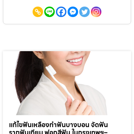
แก้ไขฟันเหลืองทำฟันบางบอน จัดฟัน
รากฟันเทียม ฟอกสีฟัน ในกรุงเทพฯ–