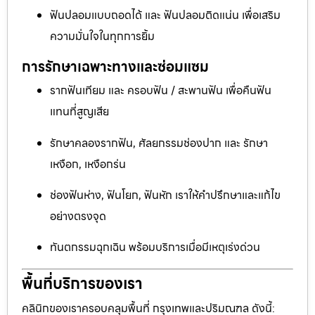
ฟันปลอมแบบถอดได้ และ ฟันปลอมติดแน่น เพื่อเสริม
ความมั่นใจในทุกการยิ้ม
การรักษาเฉพาะทางและซ่อมแซม
รากฟันเทียม และ ครอบฟัน / สะพานฟัน เพื่อคืนฟัน
แทนที่สูญเสีย
รักษาคลองรากฟัน, ศัลยกรรมช่องปาก และ รักษา
เหงือก, เหงือกร่น
ช่องฟันห่าง, ฟันโยก, ฟันหัก เราให้คำปรึกษาและแก้ไข
อย่างตรงจุด
ทันตกรรมฉุกเฉิน พร้อมบริการเมื่อมีเหตุเร่งด่วน
พื้นที่บริการของเรา
คลินิกของเราครอบคลุมพื้นที่ กรุงเทพและปริมณฑล ดังนี้: