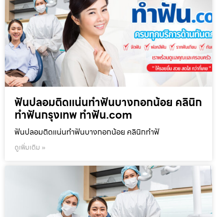
ฟันปลอมติดแน่นทำฟันบางกอกน้อย คลินิก
ทำฟันกรุงเทพ ทำฟัน.com
ฟันปลอมติดแน่นทำฟันบางกอกน้อย คลินิกทำฟั
ดูเพิ่มเติม »