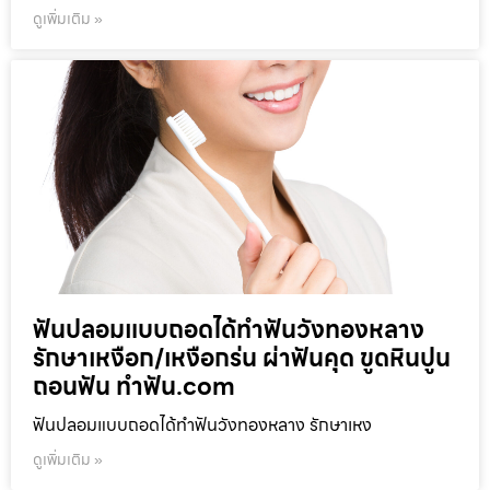
ดูเพิ่มเติม »
ฟันปลอมแบบถอดได้ทำฟันวังทองหลาง
รักษาเหงือก/เหงือกร่น ผ่าฟันคุด ขูดหินปูน
ถอนฟัน ทำฟัน.com
ฟันปลอมแบบถอดได้ทำฟันวังทองหลาง รักษาเหง
ดูเพิ่มเติม »