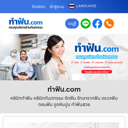
LANGUAGE
ติดต่อเรา
เข้าสู่ระบบ
เมนู
ทําฟัน.com
คลินิกทำฟัน คลินิกทันตกรรม จัดฟัน รักษารากฟัน ตรวจฟัน
ถอนฟัน ขูดหินปูน ทำฟันสวย