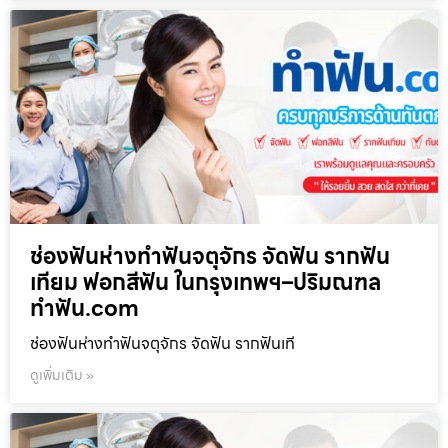
ช่องฟันห่างทำฟันจตุจักร จัดฟัน รากฟัน
เทียม ฟอกสีฟัน ในกรุงเทพฯ–ปริมณฑล
ทำฟัน.com
ช่องฟันห่างทำฟันจตุจักร จัดฟัน รากฟันเที
ดูเพิ่มเติม »